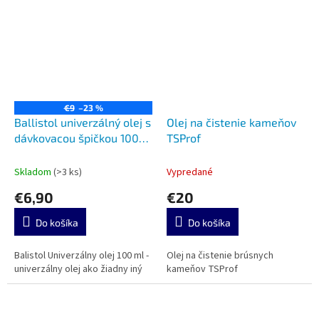
€9
–23 %
Ballistol univerzálný olej s
Olej na čistenie kameňov
dávkovacou špičkou 100
TSProf
ml
Skladom
(>3 ks)
Vypredané
€6,90
€20
Do košíka
Do košíka
Balistol Univerzálny olej 100 ml -
Olej na čistenie brúsnych
univerzálny olej ako žiadny iný
kameňov TSProf