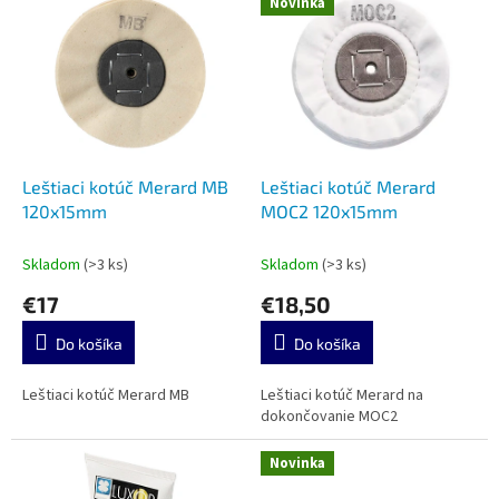
Novinka
o
ý
d
p
u
i
k
s
t
p
o
r
v
o
d
Leštiaci kotúč Merard MB
Leštiaci kotúč Merard
u
120x15mm
MOC2 120x15mm
k
t
Skladom
(>3 ks)
Skladom
(>3 ks)
o
€17
€18,50
v
Do košíka
Do košíka
Leštiaci kotúč Merard MB
Leštiaci kotúč Merard na
dokončovanie MOC2
Novinka