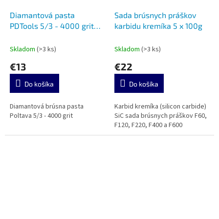
Diamantová pasta
Sada brúsnych práškov
PDTools 5/3 - 4000 grit
karbidu kremíka 5 x 100g
40g
Skladom
(>3 ks)
Skladom
(>3 ks)
€13
€22
Do košíka
Do košíka
Diamantová brúsna pasta
Karbid kremíka (silicon carbide)
Poltava 5/3 - 4000 grit
SiC sada brúsnych práškov F60,
F120, F220, F400 a F600