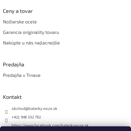
Ceny a tovar
Nožiarske ocele
Garancia originality tovaru
Nakúpte u nás najlacnejšie
Predajňa
Predajňa v Trnave
Kontakt
obchod
@
baterky-noze.sk
+421 948 332 762
https://www.facebook.com/baterkynoze.sk