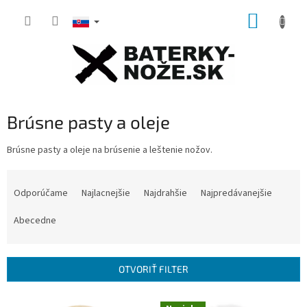
Prejsť
NÁKUP
na
obsah
KOŠÍK
Brúsne pasty a oleje
Brúsne pasty a oleje na brúsenie a leštenie nožov.
R
a
Odporúčame
Najlacnejšie
Najdrahšie
Najpredávanejšie
d
e
Abecedne
n
i
e
OTVORIŤ FILTER
p
r
V