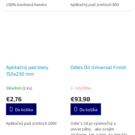
100% bavlnená handra
Aplikačný pad zrnitosti 600
Aplikačný pad biely
Odies Oil Universal Finish
150x230 mm
Skladom
(1 ks)
2 - 4 týždne
€2,76
€93,98
Do košíka
Do košíka
Aplikačný pad zrnitosti 2000
Odie’s Oil je výnimočný a
univerzálny…ako svojím