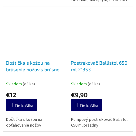
zložením, tak aj tým, čo dokáže.
Doštička s kožou na
Postrekovač Ballistol 650
brúsenie nožov s brúsnou
ml 21353
pastou Beavercraft LS8P1
Skladom
(>3 ks)
Skladom
(>3 ks)
€12
€9,90
Do košíka
Do košíka
Doštička s kožou na
Pumpový postrekovač Ballistol
obťahovanie nožov
650 ml prázdny