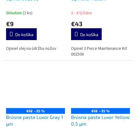
Maintenance Kit 002506
Skladom
(2 ks)
2 - 4 týždne
€9
€43
Do košíka
Do košíka
Opinel olej na údržbu nožov
Opinel 3 Piece Maintenance Kit
002506
€12
–35 %
€12
–35 %
Brúsna pasta Luxor Gray 1
Brúsna pasta Luxor Yellow
µm
0,5 µm