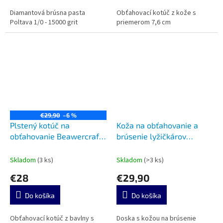
Diamantová brúsna pasta
Obťahovací kotúč z kože s
Poltava 1/0 - 15000 grit
priemerom 7,6 cm
€29,90
–6 %
Plstený kotúč na
Koža na obťahovanie a
obťahovanie Beawercraft
brúsenie lyžičkárov
PW2
BeaverCraft LS5P1
Skladom
(3 ks)
Skladom
(>3 ks)
€28
€29,90
Do košíka
Do košíka
Obťahovací kotúč z bavlny s
Doska s kožou na brúsenie