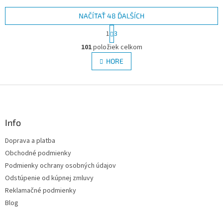
NAČÍTAŤ 48 ĎALŠÍCH
S
1
3
t
O
r
101
položiek celkom
v
á
l
HORE
n
á
k
d
o
v
Z
a
a
c
á
n
i
p
i
e
ä
Info
e
p
t
r
Doprava a platba
i
v
Obchodné podmienky
e
k
y
Podmienky ochrany osobných údajov
v
Odstúpenie od kúpnej zmluvy
ý
Reklamačné podmienky
p
i
Blog
s
u