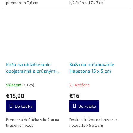
priemerom 7,6 cm
lyžičkárov 17 x 7 cm
Koža na obťahovanie
Koža na obťahovanie
obojstranná s brúsnými
Hapstone 15 x 5 cm
pastami LS9P2
Skladom
(>3 ks)
2 - 4 týždne
€15,90
€16
Do košíka
Do košíka
Prenosná doštička s kožou na
Doska s kožou na brúsenie
brúsenie nožov
nožov 15 x 5 x 2 cm