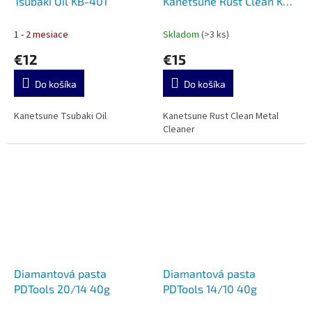
Tsubaki Oil KB-401
Kanetsune Rust Clean KB-
402
1 - 2 mesiace
Skladom
(>3 ks)
€12
€15
Do košíka
Do košíka
Kanetsune Tsubaki Oil
Kanetsune Rust Clean Metal
Cleaner
Diamantová pasta
Diamantová pasta
PDTools 20/14 40g
PDTools 14/10 40g