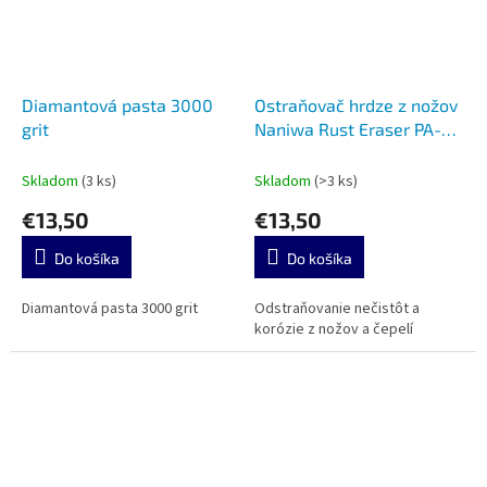
Diamantová pasta 3000
Ostraňovač hrdze z nožov
grit
Naniwa Rust Eraser PA-
4033
Skladom
(3 ks)
Skladom
(>3 ks)
€13,50
€13,50
Do košíka
Do košíka
Diamantová pasta 3000 grit
Odstraňovanie nečistôt a
korózie z nožov a čepelí