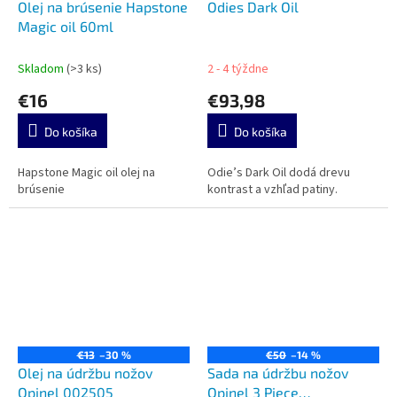
Olej na brúsenie Hapstone
Odies Dark Oil
Magic oil 60ml
Skladom
(>3 ks)
2 - 4 týždne
€16
€93,98
Do košíka
Do košíka
Hapstone Magic oil olej na
Odie’s Dark Oil dodá drevu
brúsenie
kontrast a vzhľad patiny.
€13
–30 %
€50
–14 %
Olej na údržbu nožov
Sada na údržbu nožov
Opinel 002505
Opinel 3 Piece