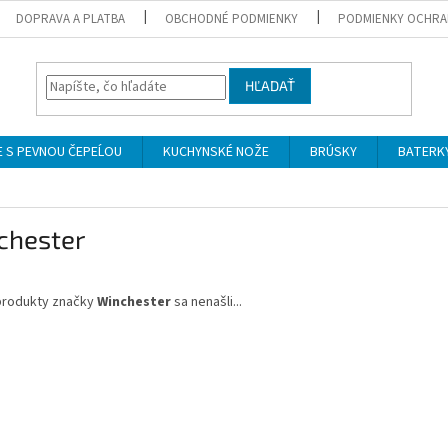
DOPRAVA A PLATBA
OBCHODNÉ PODMIENKY
PODMIENKY OCHRA
HĽADAŤ
 S PEVNOU ČEPEĹOU
KUCHYNSKÉ NOŽE
BRÚSKY
BATERK
chester
produkty značky
Winchester
sa nenašli...