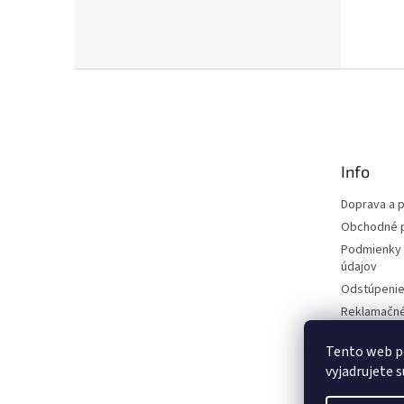
Z
á
p
ä
t
Info
i
e
Doprava a p
Obchodné 
Podmienky 
údajov
Odstúpenie
Reklamačn
Blog
Tento web p
vyjadrujete s