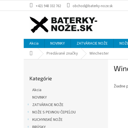
Prejsť
+421 948 332 762
obchod@baterky-noze.sk
na
obsah
Akcia
NOVINKY
ZATVÁRACIE NOŽE
NOŽE
Domov
Predávané značky
Winchester
B
Win
o
Preskočiť
č
Kategórie
kategórie
n
Žiadne 
ý
Akcia
p
NOVINKY
a
ZATVÁRACIE NOŽE
n
e
NOŽE S PEVNOU ČEPEĹOU
l
KUCHYNSKÉ NOŽE
BRÚSKY