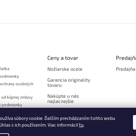
Ceny a tovar
Predajň
latba
Nožiarske ocele
Predajňa
podmienky
Garancia originality
ochrany osobných
tovaru
Nakúpte u nás
 od kúpnej zmluvy
najlacnejšie
é podmienky
oužíva súbory cookie. Ďalším prechádzaním tohto webu
úhlas s ich používaním. Viac informácií
tu
.