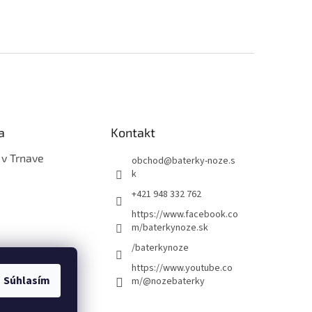
a
Kontakt
 v Trnave
obchod
@
baterky-noze.s
k
+421 948 332 762
https://www.facebook.co
m/baterkynoze.sk
/baterkynoze
https://www.youtube.co
Súhlasím
m/@nozebaterky