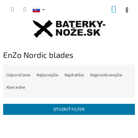
Prejsť
NÁKUP
na
obsah
KOŠÍK
EnZo Nordic blades
R
a
Odporúčame
Najlacnejšie
Najdrahšie
Najpredávanejšie
d
e
Abecedne
n
i
e
OTVORIŤ FILTER
p
r
V
o
ý
d
p