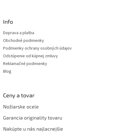
l
Z
á
á
d
p
a
ä
Info
c
t
i
Doprava a platba
i
e
Obchodné podmienky
p
e
r
Podmienky ochrany osobných údajov
v
Odstúpenie od kúpnej zmluvy
k
Reklamačné podmienky
y
v
Blog
ý
p
i
s
Ceny a tovar
u
Nožiarske ocele
Garancia originality tovaru
Nakúpte u nás najlacnejšie