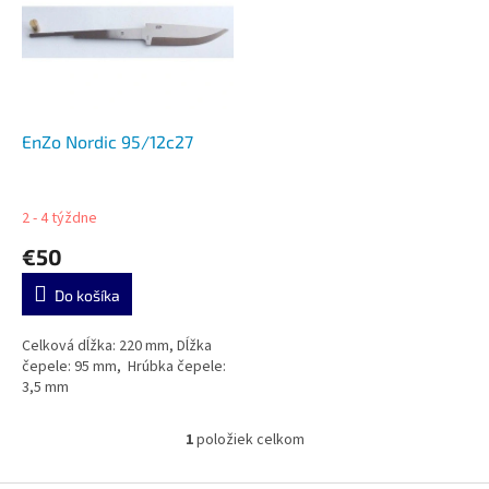
u
i
k
s
t
p
o
r
v
o
d
EnZo Nordic 95/12c27
u
k
t
2 - 4 týždne
o
€50
v
Do košíka
Celková dĺžka: 220 mm, Dĺžka
čepele: 95 mm, Hrúbka čepele:
3,5 mm
1
položiek celkom
O
v