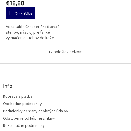
€16,60
Do košíka
Adjustable Creaser Značkovač
stehov, nástroj pre ľahké
vyznačenie stehov do kože.
17
položiek celkom
O
v
l
Z
á
á
d
p
a
ä
Info
c
t
i
Doprava a platba
i
e
Obchodné podmienky
p
e
r
Podmienky ochrany osobných údajov
v
Odstúpenie od kúpnej zmluvy
k
Reklamačné podmienky
y