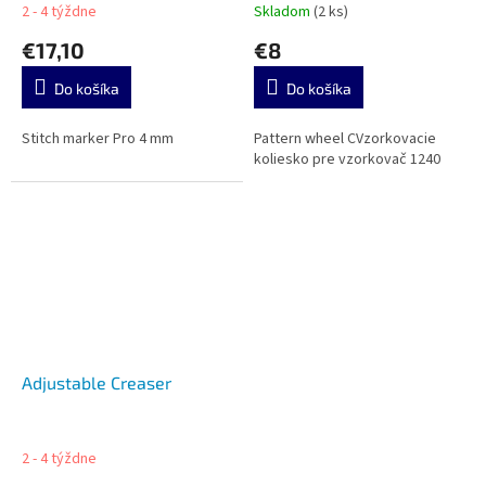
2 - 4 týždne
Skladom
(2 ks)
€17,10
€8
Do košíka
Do košíka
Stitch marker Pro 4 mm
Pattern wheel CVzorkovacie
koliesko pre vzorkovač 1240
Adjustable Creaser
2 - 4 týždne