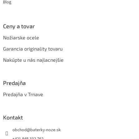
v
Blog
ý
p
i
s
Ceny a tovar
u
Nožiarske ocele
Garancia originality tovaru
Nakúpte u nás najlacnejšie
Predajňa
Predajňa v Trnave
Kontakt
obchod
@
baterky-noze.sk