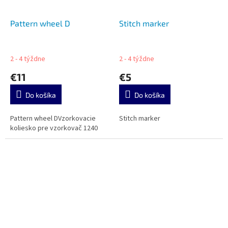
Pattern wheel D
Stitch marker
2 - 4 týždne
2 - 4 týždne
€11
€5
Do košíka
Do košíka
Pattern wheel DVzorkovacie
Stitch marker
koliesko pre vzorkovač 1240