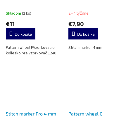
Skladom
(2 ks)
2 - 4 týždne
€11
€7,90
Do košíka
Do košíka
Pattern wheel FVzorkovacie
Stitch marker 4 mm
koliesko pre vzorkovač 1240
Stitch marker Pro 4 mm
Pattern wheel C