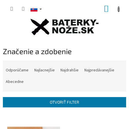
Prejsť
NÁKUP
na
obsah
KOŠÍK
Značenie a zdobenie
R
a
Odporúčame
Najlacnejšie
Najdrahšie
Najpredávanejšie
d
e
Abecedne
n
i
e
OTVORIŤ FILTER
p
r
V
o
ý
d
p