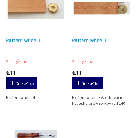
u
i
k
s
t
p
o
r
v
o
d
Pattern wheel H
Pattern wheel E
u
k
t
2 - 4 týždne
2 - 4 týždne
o
€11
€11
v
Do košíka
Do košíka
Pattern wheel H
Pattern wheel EVzorkovacie
koliesko pre vzorkovač 1240