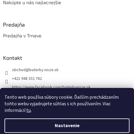
Nakúpte u nás najlacnejšie
Predajňa
Predajňa v Trnave
Kontakt
obchod
@
baterky-noze.sk
+421 948 332 762
https://www.facebook.com/baterkynoze.sk
/baterkynoze
Tento web používa súbory cookie. Ďalším prechádzaním
tohto webu vyjadrujete súhlas s ich používaním. Viac
https://www.youtube.com/@nozebaterky
informácií
tu
.
Nastavenie
Vytvoril Shoptet