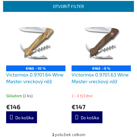
e
OTVORIŤ FILTER
p
r
V
o
ý
d
p
u
i
k
s
t
p
o
r
v
o
€163
–10 %
€163
–9 %
d
Victorinox 0.9701.64 Wine
Victorinox 0.9701.63 Wine
u
Master vreckový nôž
Master vreckový nôž
k
t
Skladom
(1 ks)
2 - 4 týždne
o
€146
€147
v
Do košíka
Do košíka
2
položiek celkom