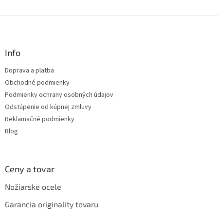
O
v
l
Z
á
á
d
p
a
ä
Info
c
t
i
Doprava a platba
i
e
Obchodné podmienky
p
e
r
Podmienky ochrany osobných údajov
v
Odstúpenie od kúpnej zmluvy
k
Reklamačné podmienky
y
v
Blog
ý
p
i
s
Ceny a tovar
u
Nožiarske ocele
Garancia originality tovaru