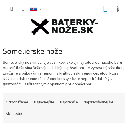
Prejsť
NÁKUP
na
obsah
KOŠÍK
Someliérske nože
Someliersky nôž umožňuje čašníkovi ako aj majiteľovi domáceho baru
otvoriť fľašu vína štýlovým a ľahkým spôsobom.
Je vybavený vývrtkou,
zvyčajne s pákovým ramenom, a krátkou zakrivenou čepeľou, ktorá
slúži na odstránenie fólie.
Someliersky nôž je nepostrádateľný v
gastronómii a ušľachtilým doplnkom pre domáci bar.
R
a
Odporúčame
Najlacnejšie
Najdrahšie
Najpredávanejšie
d
e
Abecedne
n
i