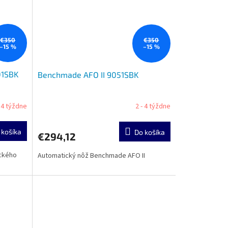
€350
€350
–15 %
–15 %
01SBK
Benchmade AFO II 9051SBK
- 4 týždne
2 - 4 týždne
 košíka
Do košíka
€294,12
ického
Automatický nôž Benchmade AFO II