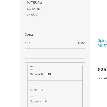
MATERIÁLY
OSTATNÉ
Značky
Cena
Opine
€
15
€
555
0015
€25
Na sklade
18
Opinel
Akcia
0
Novinka
0