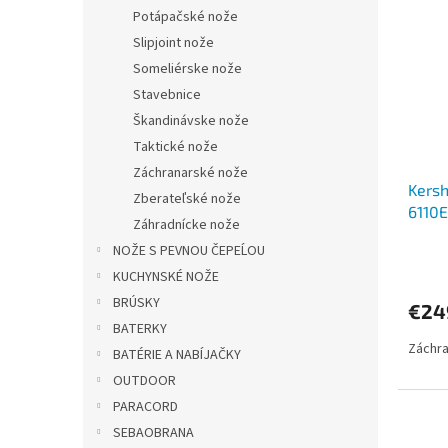
Potápačské nože
Slipjoint nože
Someliérske nože
Stavebnice
Škandinávske nože
Taktické nože
Záchranarské nože
Kersh
Zberateľské nože
6110
Záhradnícke nože
NOŽE S PEVNOU ČEPEĹOU
KUCHYNSKÉ NOŽE
BRÚSKY
€24
BATERKY
Záchra
BATÉRIE A NABÍJAČKY
OUTDOOR
PARACORD
SEBAOBRANA