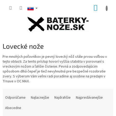
Prejsť
NÁKUP
na
obsah
KOŠÍK
Lovecké nože
Pre mnohých poľovníkov je pevný lovecký nôž stále prvou voľbou v
tejto oblasti.
Za tento prístup hovorí vyššia stabilita v porovnaní s
vreckovým nožom a ľahšie čistenie.
Pevná a zodpovedajúcim
spôsobom dlhá čepeľ je tiež nevyhnutná pre bezpečné rozobratie
zvery. S výberom Vám veľmi radi poradíme aj osobne na predajni v
Trnave v OC MAX.
R
a
Odporúčame
Najlacnejšie
Najdrahšie
Najpredávanejšie
d
e
Abecedne
n