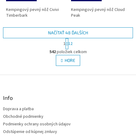
Kempingový pevný nôž Civivi
Kempingový pevný nôž Cloud
Timberbark
Peak
NAČÍTAŤ 48 ĎALŠÍCH
S
1
12
t
O
r
542
položiek celkom
v
á
l
HORE
n
á
k
d
o
v
Z
a
a
c
á
n
i
p
i
e
ä
Info
e
p
t
r
Doprava a platba
i
v
Obchodné podmienky
e
k
y
Podmienky ochrany osobných údajov
v
Odstúpenie od kúpnej zmluvy
ý