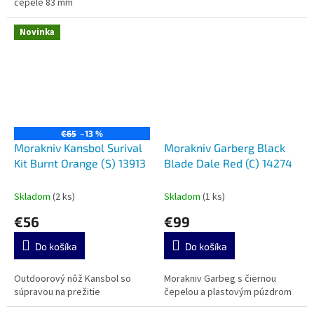
čepele 83 mm
Novinka
€65
–13 %
Morakniv Kansbol Surival
Morakniv Garberg Black
Kit Burnt Orange (S) 13913
Blade Dale Red (C) 14274
Skladom
(2 ks)
Skladom
(1 ks)
€56
€99
Do košíka
Do košíka
Outdoorový nôž Kansbol so
Morakniv Garbeg s čiernou
súpravou na prežitie
čepelou a plastovým púzdrom