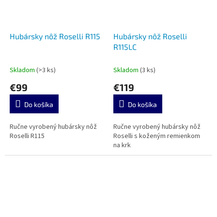
Hubársky nôž Roselli R115
Hubársky nôž Roselli
R115LC
Skladom
(>3 ks)
Skladom
(3 ks)
€99
€119
Do košíka
Do košíka
Ručne vyrobený hubársky nôž
Ručne vyrobený hubársky nôž
Roselli R115
Roselli s koženým remienkom
na krk