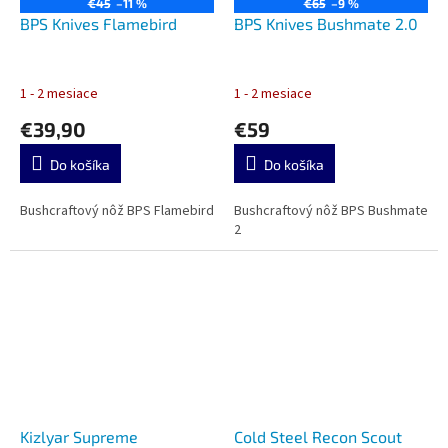
€45
–11 %
€65
–9 %
BPS Knives Flamebird
BPS Knives Bushmate 2.0
1 - 2 mesiace
1 - 2 mesiace
€39,90
€59
Do košíka
Do košíka
Bushcraftový nôž BPS Flamebird
Bushcraftový nôž BPS Bushmate
2
Kizlyar Supreme
Cold Steel Recon Scout