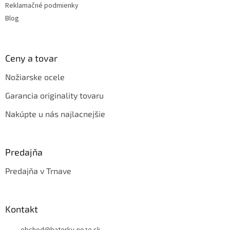
Reklamačné podmienky
p
i
Blog
s
u
Ceny a tovar
Nožiarske ocele
Garancia originality tovaru
Nakúpte u nás najlacnejšie
Predajňa
Predajňa v Trnave
Kontakt