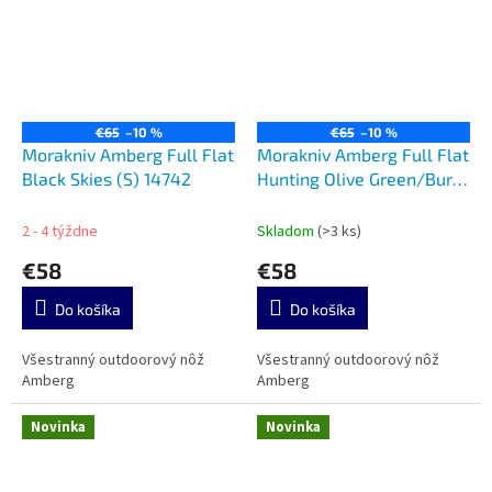
€65
–10 %
€65
–10 %
Morakniv Amberg Full Flat
Morakniv Amberg Full Flat
Black Skies (S) 14742
Hunting Olive Green/Burnt
Orange (S) 14700
2 - 4 týždne
Skladom
(>3 ks)
€58
€58
Do košíka
Do košíka
Všestranný outdoorový nôž
Všestranný outdoorový nôž
Amberg
Amberg
Novinka
Novinka