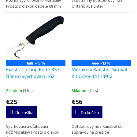
Nôž na vyvrchovanie Morakniv
Všestranný outdoorový nôž
Frosts s dĺžkou čepele 68 mm
Ontario XL Hunter
€29
–13 %
€65
–13 %
Frosts Gutting Knife 353
Morakniv Kansbol Surival
83mm vyvrhovací nôž
Kit Green (S) 13912
Skladom
(3 ks)
Skladom
(2 ks)
€25
€56
Do košíka
Do košíka
Vyvrhovací a sťahovací
Outdoorový nôž Kansbol so
nôž Morakniv Frosts s dĺžkou
súpravou na prežitie