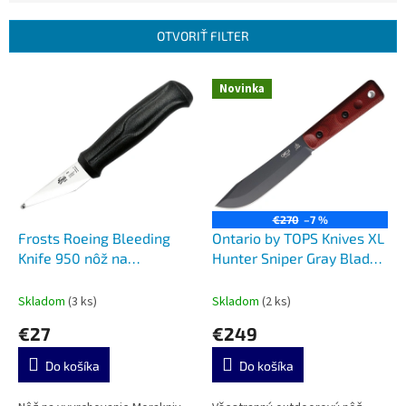
i
e
OTVORIŤ FILTER
p
r
V
Novinka
o
ý
d
p
u
i
k
s
t
p
o
r
v
o
€270
–7 %
d
Frosts Roeing Bleeding
Ontario by TOPS Knives XL
u
Knife 950 nôž na
Hunter Sniper Gray Blade
k
vyvrchovanie
Red Micarta 7026B
t
Skladom
(3 ks)
Skladom
(2 ks)
o
€27
€249
v
Do košíka
Do košíka