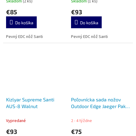
Skladom
(2 ks)
Skladom
(1 ks)
€85
€93
Do košíka
Do košíka
Pevný EDC nôž Santi
Pevný EDC nôž Santi
Kizlyar Supreme Santi
Poľovnícka sada nožov
AUS-8 Walnut
Outdoor Edge Jaeger Pak 8
pcs 02OE069
Vypredané
2 - 4 týždne
€93
€75