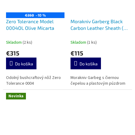
€350
–10 %
Zero Tolerance Model
Morakniv Garberg Black
0004OL Olive Micarta
Carbon Leather Sheath (C)
13100
Skladom
(2 ks)
Skladom
(1 ks)
€315
€115
Do košíka
Do košíka
Odolný bushcraftový nôž Zero
Morakniv Garbeg s čiernou
Tolerance 0004
čepelou a plastovým púzdrom
Novinka