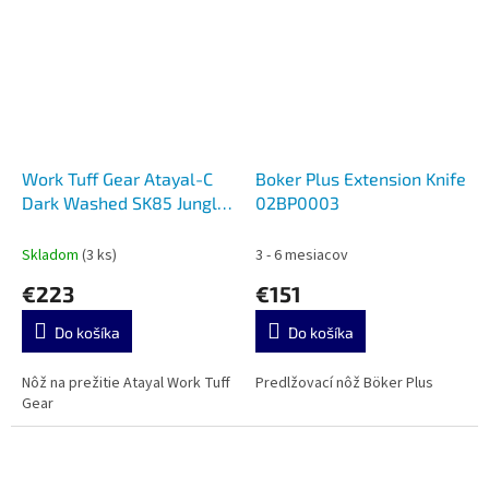
Work Tuff Gear Atayal-C
Boker Plus Extension Knife
Dark Washed SK85 Jungle
02BP0003
Camo
Skladom
(3 ks)
3 - 6 mesiacov
€223
€151
Do košíka
Do košíka
Nôž na prežitie Atayal Work Tuff
Predlžovací nôž Böker Plus
Gear