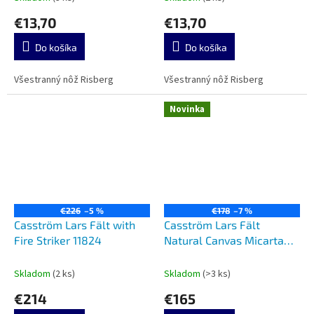
€13,70
€13,70
Do košíka
Do košíka
Všestranný nôž Risberg
Všestranný nôž Risberg
Novinka
€226
–5 %
€178
–7 %
Casström Lars Fält with
Casström Lars Fält
Fire Striker 11824
Natural Canvas Micarta
Leather Sheath 11849
Skladom
(2 ks)
Skladom
(>3 ks)
€214
€165