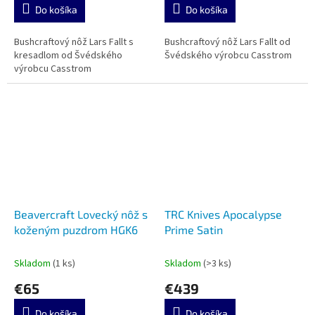
Do košíka
Do košíka
Bushcraftový nôž Lars Fallt s
Bushcraftový nôž Lars Fallt od
kresadlom od Švédského
Švédského výrobcu Casstrom
výrobcu Casstrom
Beavercraft Lovecký nôž s
TRC Knives Apocalypse
koženým puzdrom HGK6
Prime Satin
Skladom
(1 ks)
Skladom
(>3 ks)
€65
€439
Do košíka
Do košíka