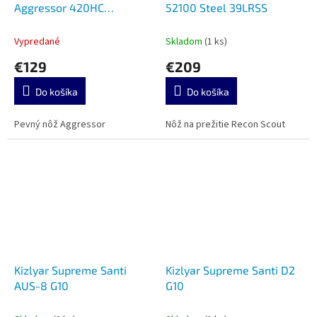
Aggressor 420HC
52100 Steel 39LRSS
Stonewash Walnut
Vypredané
Skladom
(1 ks)
€129
€209
Do košíka
Do košíka
Pevný nôž Aggressor
Nôž na prežitie Recon Scout
Kizlyar Supreme Santi
Kizlyar Supreme Santi D2
AUS-8 G10
G10