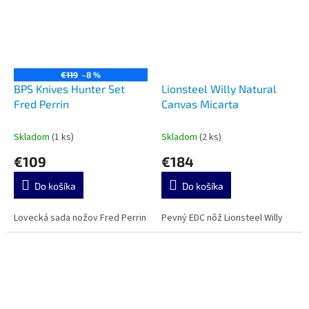
€119
–8 %
BPS Knives Hunter Set
Lionsteel Willy Natural
Fred Perrin
Canvas Micarta
Skladom
(1 ks)
Skladom
(2 ks)
€109
€184
Do košíka
Do košíka
Lovecká sada nožov Fred Perrin
Pevný EDC nôž Lionsteel Willy