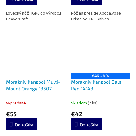
Lovecký nôž HGK6 od výrobcu
Nôž na prežitie Apocalypse
BeaverCraft
Prime od TRC Knives
€46
–8 %
Morakniv Kansbol Multi-
Morakniv Kansbol Dala
Mount Orange 13507
Red 14143
Vypredané
Skladom
(2 ks)
€55
€42
Do košíka
Do košíka