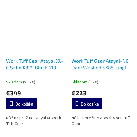
Work Tuff Gear Atayal XL-
Work Tuff Gear Atayal-NC
C Satin K329 Black G10
Dark Washed SK85 Jungle
Camo
Skladom
(>3 ks)
Skladom
(3 ks)
€349
€223
Do košíka
Do košíka
Nôž na prežitie Atayal XL Work
Nôž na prežitie Atayal Work Tuff
Tuff Gear
Gear