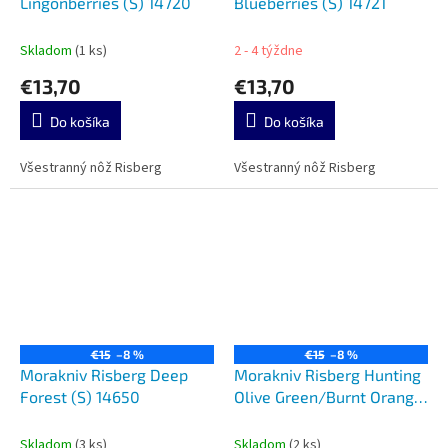
Lingonberries (S) 14720
Blueberries (S) 14721
Skladom
(1 ks)
2 - 4 týždne
€13,70
€13,70
Do košíka
Do košíka
Všestranný nôž Risberg
Všestranný nôž Risberg
€15
–8 %
€15
–8 %
Morakniv Risberg Deep
Morakniv Risberg Hunting
Forest (S) 14650
Olive Green/Burnt Orange
(S) 14723
Skladom
(3 ks)
Skladom
(2 ks)