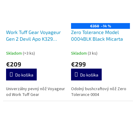
€350
–14 %
Work Tuff Gear Voyageur
Zero Tolerance Model
Gen 2 Devil Apo K329
0004BLK Black Micarta
Micarta
Skladom
(>3 ks)
Skladom
(3 ks)
€209
€299
Do košíka
Do košíka
Univerzálny pevný nôž Voyageur
Odolný bushcraftový nôž Zero
od Work Tuff Gear
Tolerance 0004