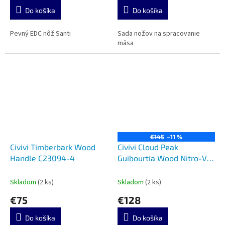
Do košíka
Do košíka
Pevný EDC nôž Santi
Sada nožov na spracovanie
mäsa
€145
–11 %
Civivi Timberbark Wood
Civivi Cloud Peak
Handle C23094-4
Guibourtia Wood Nitro-V
C23044-3
Skladom
(2 ks)
Skladom
(2 ks)
€75
€128
Do košíka
Do košíka