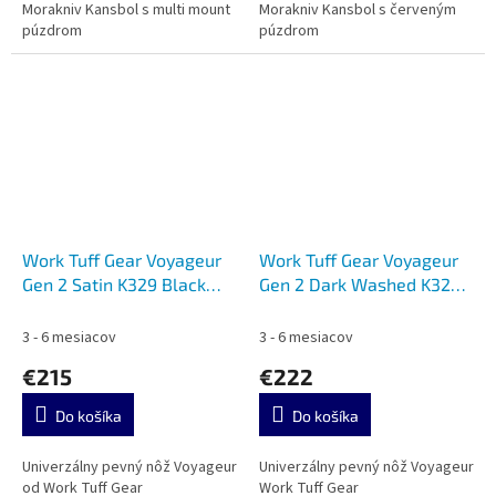
Morakniv Kansbol s multi mount
Morakniv Kansbol s červeným
púzdrom
púzdrom
Work Tuff Gear Voyageur
Work Tuff Gear Voyageur
Gen 2 Satin K329 Black
Gen 2 Dark Washed K329
G10
Micarta
3 - 6 mesiacov
3 - 6 mesiacov
€215
€222
Do košíka
Do košíka
Univerzálny pevný nôž Voyageur
Univerzálny pevný nôž Voyageur
od Work Tuff Gear
Work Tuff Gear