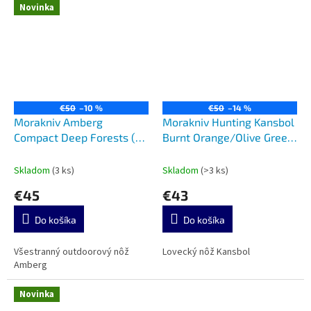
Novinka
€50
–10 %
€50
–14 %
Morakniv Amberg
Morakniv Hunting Kansbol
Compact Deep Forests (S)
Burnt Orange/Olive Green
14699
(S) 14236
Skladom
(3 ks)
Skladom
(>3 ks)
€45
€43
Do košíka
Do košíka
Všestranný outdoorový nôž
Lovecký nôž Kansbol
Amberg
Novinka