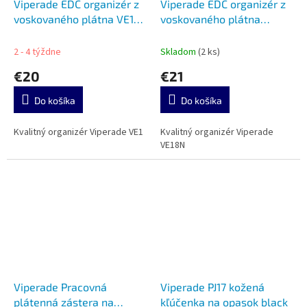
Viperade EDC organizér z
Viperade EDC organizér z
voskovaného plátna VE1-
voskovaného plátna
OW green
VE18N-OW green
2 - 4 týždne
Skladom
(2 ks)
€20
€21
Do košíka
Do košíka
Kvalitný organizér Viperade VE1
Kvalitný organizér Viperade
VE18N
Viperade Pracovná
Viperade PJ17 kožená
plátenná zástera na
kľúčenka na opasok black