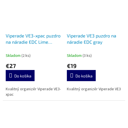
Viperade VE3-xpac puzdro
Viperade VE3 puzdro na
na náradie EDC Lime
náradie EDC gray
green
Skladom
(2 ks)
Skladom
(3 ks)
€27
€19
Do košíka
Do košíka
Kvalitný organizér Viperade VE3-
Kvalitný organizér Viperade VE3
xpac