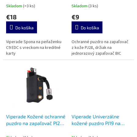
t
Skladom
(>3 ks)
Skladom
(3 ks)
o
€18
€9
v
Do košíka
Do košíka
Viperade Spona na peňaženku
Ochranné puzdro na zapaľovač
C9 EDC s vreckom na kreditné
z kože PJ28, držiak na
karty
jednorazový zapaľovač BIC
Viperade Kožené ochranné
Viperade Univerzálne
puzdro na zapaľovač PJ28
kožené puzdro PJ19 na
black
opasok Black