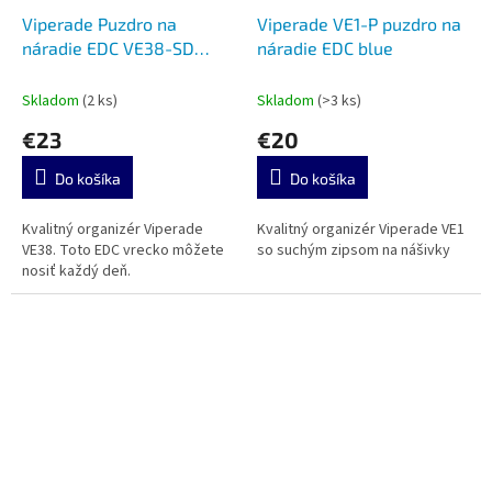
Viperade Puzdro na
Viperade VE1-P puzdro na
náradie EDC VE38-SD
náradie EDC blue
black
Skladom
(2 ks)
Skladom
(>3 ks)
€23
€20
Do košíka
Do košíka
Kvalitný organizér Viperade
Kvalitný organizér Viperade VE1
VE38. Toto EDC vrecko môžete
so suchým zipsom na nášivky
nosiť každý deň.