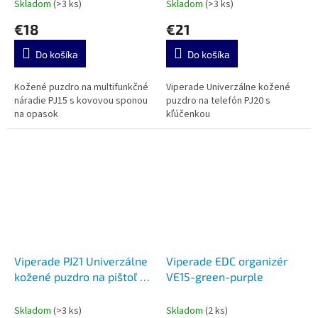
Skladom
(>3 ks)
Skladom
(>3 ks)
€18
€21
Do košíka
Do košíka
Kožené puzdro na multifunkčné
Viperade Univerzálne kožené
náradie PJ15 s kovovou sponou
puzdro na telefón PJ20 s
na opasok
kľúčenkou
Viperade PJ21 Univerzálne
Viperade EDC organizér
kožené puzdro na pištoľ -
VE15-green-purple
black
Skladom
(>3 ks)
Skladom
(2 ks)