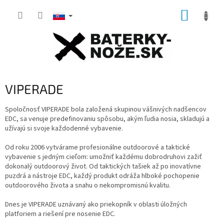
Prejsť
NÁKUP
na
obsah
KOŠÍK
VIPERADE
Spoločnosť VIPERADE bola založená skupinou vášnivých nadšencov
EDC, sa venuje predefinovaniu spôsobu, akým ľudia nosia, skladujú a
užívajú si svoje každodenné vybavenie.
Od roku 2006 vytvárame profesionálne outdoorové a taktické
vybavenie s jedným cieľom: umožniť každému dobrodruhovi zažiť
dokonalý outdoorový život. Od taktických tašiek až po inovatívne
puzdrá a nástroje EDC, každý produkt odráža hlboké pochopenie
outdoorového života a snahu o nekompromisnú kvalitu.
Dnes je VIPERADE uznávaný ako priekopník v oblasti úložných
platforiem a riešení pre nosenie EDC.