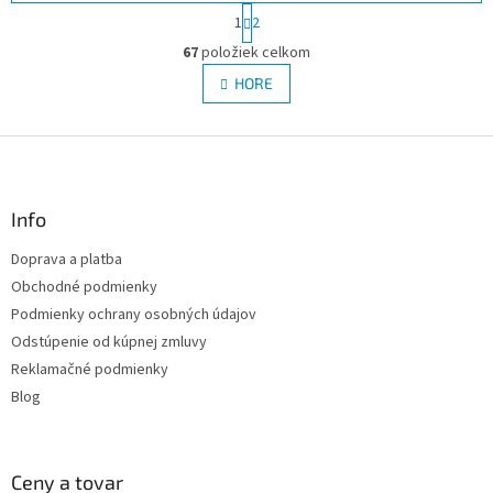
S
1
2
t
O
r
67
položiek celkom
v
á
l
HORE
n
á
k
d
o
v
Z
a
a
c
á
n
i
p
i
e
ä
Info
e
p
t
r
Doprava a platba
i
v
Obchodné podmienky
e
k
y
Podmienky ochrany osobných údajov
v
Odstúpenie od kúpnej zmluvy
ý
Reklamačné podmienky
p
i
Blog
s
u
Ceny a tovar