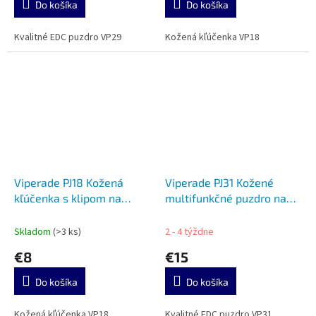
Do košíka
Do košíka
Kvalitné EDC puzdro VP29
Kožená kľúčenka VP18
Viperade PJ18 Kožená
Viperade PJ31 Kožené
kľúčenka s klipom na
multifunkčné puzdro na
opasok black
opasok brown
Skladom
(>3 ks)
2 - 4 týždne
€8
€15
Do košíka
Do košíka
Kožená kľúčenka VP18
Kvalitné EDC puzdro VP31