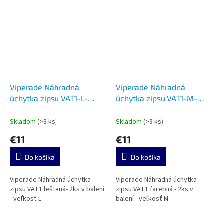
Viperade Náhradná
Viperade Náhradná
úchytka zipsu VAT1-L-
úchytka zipsu VAT1-M-
Polished
Colorful
Skladom
(>3 ks)
Skladom
(>3 ks)
€11
€11
Do košíka
Do košíka
Viperade Náhradná úchytka
Viperade Náhradná úchytka
zipsu VAT1 leštená- 2ks v balení
zipsu VAT1 farebná - 2ks v
- veľkosť L
balení - veľkosť M