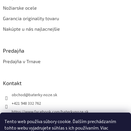
Nožiarske ocele
Garancia originality tovaru
Nakúpte u nás najlacnejšie
Predajňa
Predajňa v Trnave
Kontakt
obchod
@
baterky-noze.sk
+421 948 332 762
https://www.facebook.com/baterkynoze.sk
/baterkynoze
Tento web používa súbory cookie. Ďalším prechádzaním
tohto webu vyjadrujete súhlas s ich používaním. Viac
https://www.youtube.com/@nozebaterky