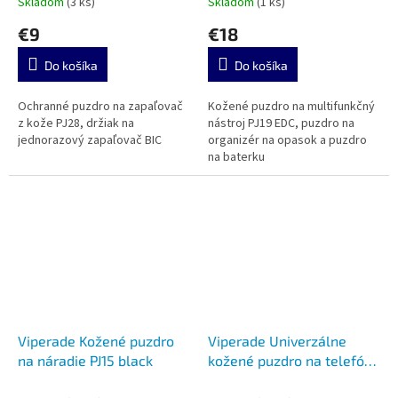
Skladom
(3 ks)
Skladom
(1 ks)
€9
€18
Do košíka
Do košíka
Ochranné puzdro na zapaľovač
Kožené puzdro na multifunkčný
z kože PJ28, držiak na
nástroj PJ19 EDC, puzdro na
jednorazový zapaľovač BIC
organizér na opasok a puzdro
na baterku
Viperade Kožené puzdro
Viperade Univerzálne
na náradie PJ15 black
kožené puzdro na telefón
PJ20 s kľúčenkou