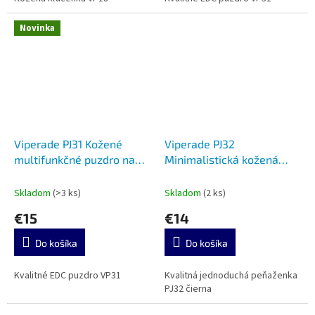
Novinka
Viperade PJ31 Kožené
Viperade PJ32
multifunkčné puzdro na
Minimalistická kožená
opasok black
peňaženka black
Skladom
(>3 ks)
Skladom
(2 ks)
€15
€14
Do košíka
Do košíka
Kvalitné EDC puzdro VP31
Kvalitná jednoduchá peňaženka
PJ32 čierna