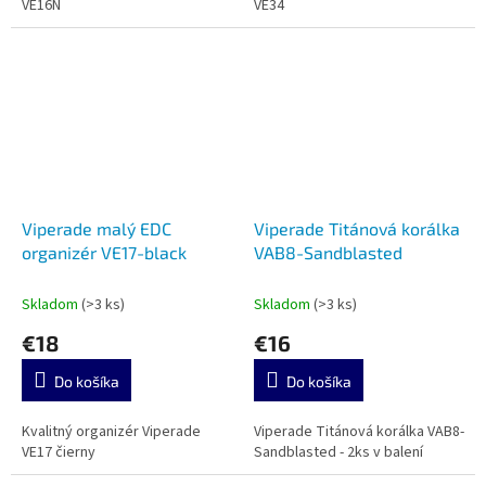
VE16N
VE34
Viperade malý EDC
Viperade Titánová korálka
organizér VE17-black
VAB8-Sandblasted
Skladom
(>3 ks)
Skladom
(>3 ks)
€18
€16
Do košíka
Do košíka
Kvalitný organizér Viperade
Viperade Titánová korálka VAB8-
VE17 čierny
Sandblasted - 2ks v balení