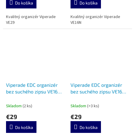
Do košíka
Do košíka
Kvalitný organizér Viperade
Kvalitný organizér Viperade
VE29
VE16N
Viperade EDC organizér
Viperade EDC organizér
bez suchého zipsu VE16N-
bez suchého zipsu VE16N-
Xpac Green
Xpac Black
Skladom
(2 ks)
Skladom
(>3 ks)
€29
€29
Do košíka
Do košíka