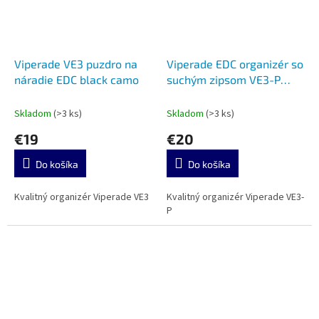
Viperade VE3 puzdro na
Viperade EDC organizér so
náradie EDC black camo
suchým zipsom VE3-P
black
Skladom
(>3 ks)
Skladom
(>3 ks)
€19
€20
Do košíka
Do košíka
Kvalitný organizér Viperade VE3
Kvalitný organizér Viperade VE3-
P