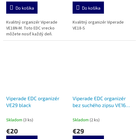
Do košíka
Do košíka
Kvalitný organizér Viperade
Kvalitný organizér Viperade
VE18N-M. Toto EDC vrecko
VE18-S
môžete nosiť každý deň.
Viperade EDC organizér
Viperade EDC organizér
VE29 black
bez suchého zipsu VE16N-
Xpac Orange
Skladom
(3 ks)
Skladom
(2 ks)
€20
€29