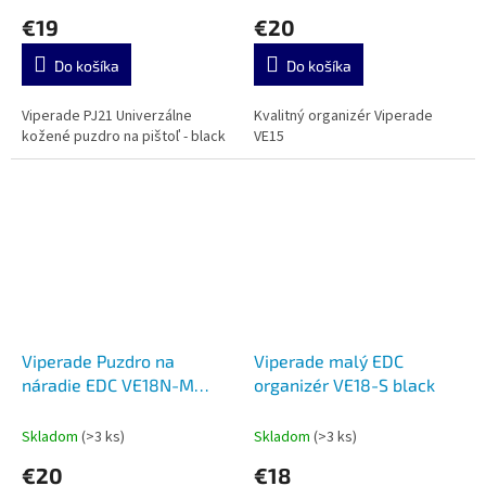
€19
€20
Do košíka
Do košíka
Viperade PJ21 Univerzálne
Kvalitný organizér Viperade
kožené puzdro na pištoľ - black
VE15
Viperade Puzdro na
Viperade malý EDC
náradie EDC VE18N-M
organizér VE18-S black
black
Skladom
(>3 ks)
Skladom
(>3 ks)
€20
€18