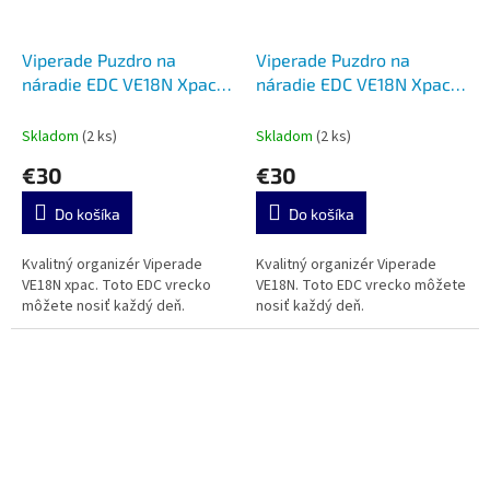
Viperade Puzdro na
Viperade Puzdro na
náradie EDC VE18N Xpac
náradie EDC VE18N Xpac
bez suchého zipsu green
bez suchého zipsu orange
Skladom
(2 ks)
Skladom
(2 ks)
€30
€30
Do košíka
Do košíka
Kvalitný organizér Viperade
Kvalitný organizér Viperade
VE18N xpac. Toto EDC vrecko
VE18N. Toto EDC vrecko môžete
môžete nosiť každý deň.
nosiť každý deň.