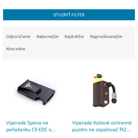
OTVORIŤ FILTER
R
a
Odporúčame
Najlacnejšie
Najdrahšie
Najpredávanejšie
d
e
Abecedne
n
i
V
e
ý
p
p
r
i
o
s
d
p
u
r
k
o
t
d
Viperade Spona na
Viperade Kožené ochranné
o
u
peňaženku C9 EDC s
puzdro na zapaľovač PJ28
v
k
vreckom na kreditné karty
brown