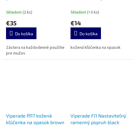
náradie VAQ1 brown
Skladom
(2 ks)
Skladom
(>3 ks)
€35
€14
Do košíka
Do košíka
Zástera na každodenné použitie
kožená kľúčenka na opasok
pre mužov
Viperade PJ17 kožená
Viperade FJ1 Nastaviteľný
kľúčenka na opasok brown
ramenný popruh black