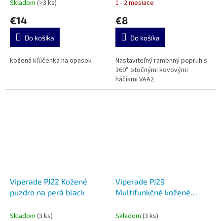
Skladom
(>3 ks)
1 - 2 mesiace
€14
€8
Do košíka
Do košíka
kožená kľúčenka na opasok
Nastaviteľný ramenný popruh s
360° otočnými kovovými
háčikmi VAA2
Viperade PJ22 Kožené
Viperade PJ29
puzdro na perá black
Multifunkčné kožené
puzdro na opasok brown
Skladom
(3 ks)
Skladom
(3 ks)