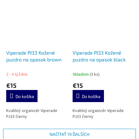
Viperade PJ33 Kožené
Viperade PJ33 Kožené
puzdro na opasok brown
puzdro na opasok black
2 - 4 týždne
Skladom
(3 ks)
€15
€15
Do košíka
Do košíka
Kvalitný organizér Viperade
Kvalitný organizér Viperade
PJ33 čierny
PJ33 čierny
NAČÍTAŤ 19 ĎALŠÍCH