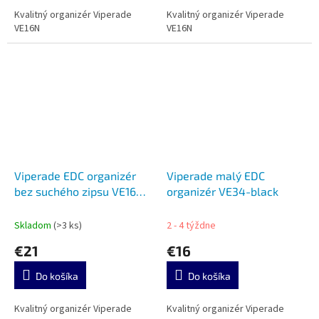
Kvalitný organizér Viperade
Kvalitný organizér Viperade
VE16N
VE16N
Viperade EDC organizér
Viperade malý EDC
bez suchého zipsu VE16N-
organizér VE34-black
Green-Tan
Skladom
(>3 ks)
2 - 4 týždne
€21
€16
Do košíka
Do košíka
Kvalitný organizér Viperade
Kvalitný organizér Viperade