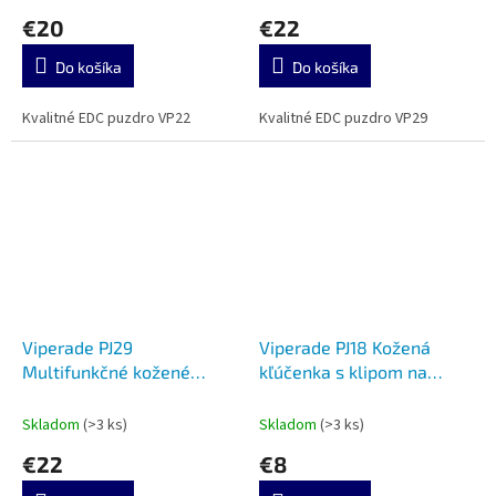
€20
€22
Do košíka
Do košíka
Kvalitné EDC puzdro VP22
Kvalitné EDC puzdro VP29
Viperade PJ29
Viperade PJ18 Kožená
Multifunkčné kožené
kľúčenka s klipom na
puzdro na opasok black
opasok brown
Skladom
(>3 ks)
Skladom
(>3 ks)
€22
€8