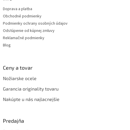
c
t
i
Doprava a platba
i
e
Obchodné podmienky
p
e
r
Podmienky ochrany osobných údajov
v
Odstúpenie od kúpnej zmluvy
k
Reklamačné podmienky
y
v
Blog
ý
p
i
s
Ceny a tovar
u
Nožiarske ocele
Garancia originality tovaru
Nakúpte u nás najlacnejšie
Predajňa