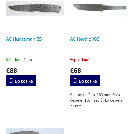
u
i
k
s
t
p
o
r
v
o
d
AE Huntsman 95
AE Nordic 105
u
k
t
Skladom
(1 ks)
Vypredané
o
€88
€68
v
Do košíka
Do košíka
Celková dĺžka: 183 mm, Dĺža
čepele: 105 mm, Šírka čepele:
27 mm