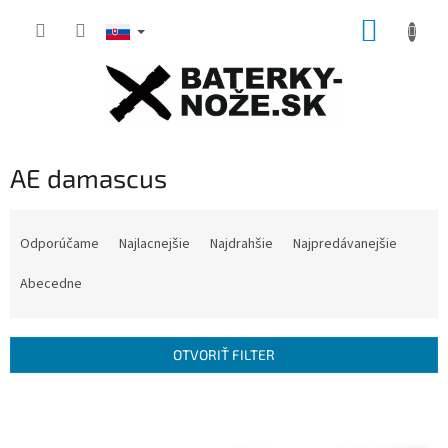
Prejsť
NÁKUP
na
obsah
KOŠÍK
AE damascus
R
a
Odporúčame
Najlacnejšie
Najdrahšie
Najpredávanejšie
d
e
Abecedne
n
i
e
OTVORIŤ FILTER
p
r
V
o
ý
d
p