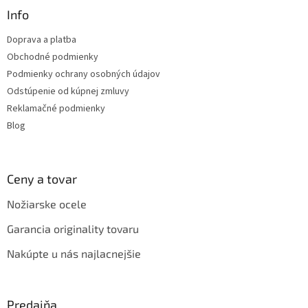
a
ä
Info
c
t
i
Doprava a platba
i
e
Obchodné podmienky
p
e
r
Podmienky ochrany osobných údajov
v
Odstúpenie od kúpnej zmluvy
k
Reklamačné podmienky
y
v
Blog
ý
p
i
s
Ceny a tovar
u
Nožiarske ocele
Garancia originality tovaru
Nakúpte u nás najlacnejšie
Predajňa