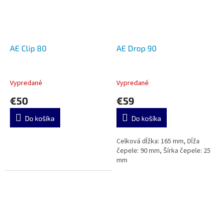
AE Clip 80
AE Drop 90
Vypredané
Vypredané
€50
€59
Do košíka
Do košíka
Celková dĺžka: 165 mm, Dĺža
čepele: 90 mm, Šírka čepele: 25
mm