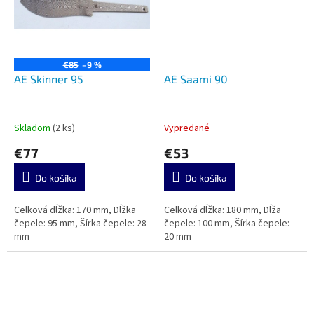
€85
–9 %
AE Skinner 95
AE Saami 90
Skladom
(2 ks)
Vypredané
€77
€53
Do košíka
Do košíka
Celková dĺžka: 170 mm, Dĺžka
Celková dĺžka: 180 mm, Dĺža
čepele: 95 mm, Šírka čepele: 28
čepele: 100 mm, Šírka čepele:
mm
20 mm