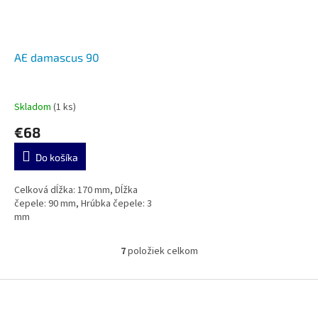
AE damascus 90
Skladom
(1 ks)
€68
Do košíka
Celková dĺžka: 170 mm, Dĺžka
čepele: 90 mm, Hrúbka čepele: 3
mm
7
položiek celkom
O
v
l
Z
á
á
d
p