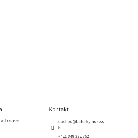
a
Kontakt
 v Trnave
obchod
@
baterky-noze.s
k
+421 948 332 762