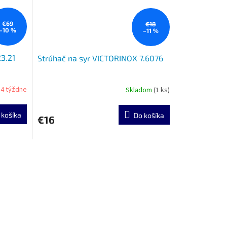
€69
€18
–10 %
–11 %
3.21
Strúhač na syr VICTORINOX 7.6076
- 4 týždne
Skladom
(1 ks)
 košíka
Do košíka
€16