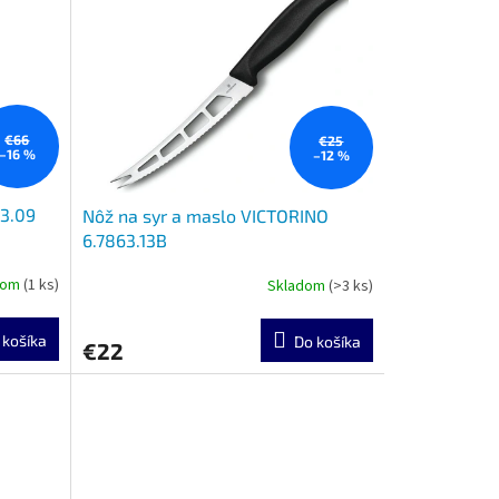
€66
€25
–16 %
–12 %
03.09
Nôž na syr a maslo VICTORINO
6.7863.13B
dom
(1 ks)
Skladom
(>3 ks)
 košíka
Do košíka
€22