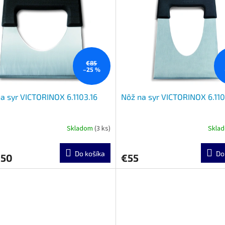
€85
–25 %
a syr VICTORINOX 6.1103.16
Nôž na syr VICTORINOX 6.11
Skladom
(3 ks)
Skla
Do košíka
Do
,50
€55