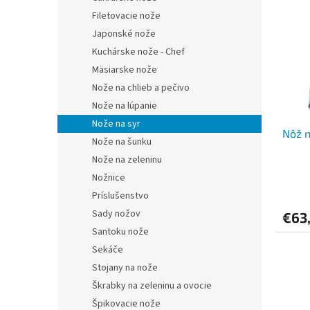
p
e
Filetovacie nože
i
p
Japonské nože
s
r
Kuchárske nože - Chef
p
o
Mäsiarske nože
r
d
Nože na chlieb a pečivo
o
u
d
k
Nože na lúpanie
u
t
Nože na syr
Nôž n
k
o
Nože na šunku
t
v
Nože na zeleninu
o
Nožnice
v
Príslušenstvo
Sady nožov
€63
Santoku nože
Sekáče
Stojany na nože
Škrabky na zeleninu a ovocie
Špikovacie nože