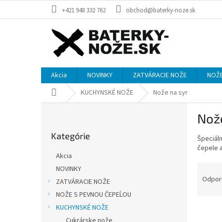
Prejsť
+421 948 332 762
obchod@baterky-noze.sk
na
obsah
Akcia
NOVINKY
ZATVÁRACIE NOŽE
NOŽE
Domov
KUCHYNSKÉ NOŽE
Nože na syr
B
Nož
o
Preskočiť
č
Kategórie
kategórie
Špeciáln
n
čepele a
ý
Akcia
p
R
NOVINKY
a
a
Odpor
ZATVÁRACIE NOŽE
n
d
e
NOŽE S PEVNOU ČEPEĹOU
e
l
KUCHYNSKÉ NOŽE
V
n
ý
Cukrárske nože
i