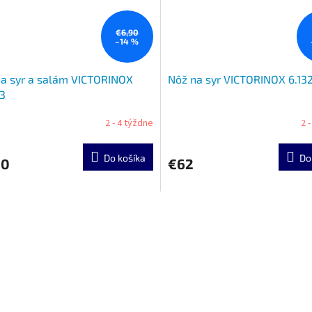
€6,90
–14 %
a syr a salám VICTORINOX
Nôž na syr VICTORINOX 6.132
3
2 - 4 týždne
2 
Do košíka
Do
90
€62
O
v
l
á
d
a
c
i