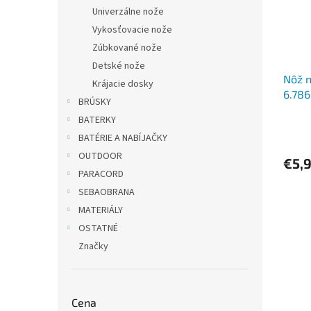
Univerzálne nože
Vykosťovacie nože
Zúbkované nože
Detské nože
Nôž n
Krájacie dosky
6.786
BRÚSKY
BATERKY
BATÉRIE A NABÍJAČKY
OUTDOOR
€5,
PARACORD
SEBAOBRANA
MATERIÁLY
OSTATNÉ
Značky
Cena