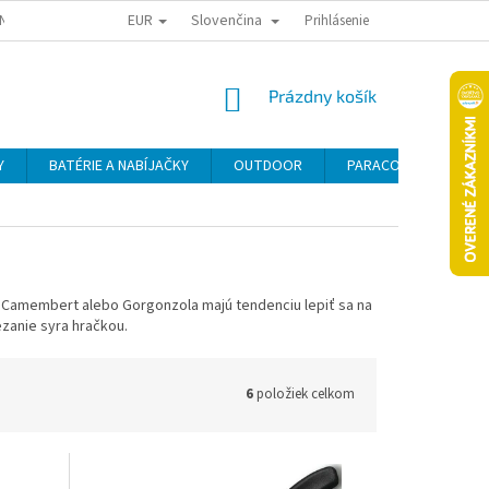
EUR
Slovenčina
NY OSOBNÝCH ÚDAJOV
ODSTÚPENIE OD KÚPNEJ ZMLUVY
Prihlásenie
REKLAMA
NÁKUPNÝ
Prázdny košík
KOŠÍK
Y
BATÉRIE A NABÍJAČKY
OUTDOOR
PARACORD
SE
 Camembert alebo Gorgonzola majú tendenciu lepiť sa na
ezanie syra hračkou.
6
položiek celkom