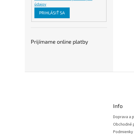
údajov
PRIHLÁSIŤ SA
Prijímame online platby
Z
á
p
ä
t
Info
i
e
Doprava a p
Obchodné 
Podmienky 