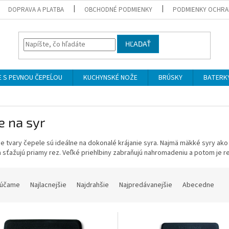
DOPRAVA A PLATBA
OBCHODNÉ PODMIENKY
PODMIENKY OCHRA
HĽADAŤ
 S PEVNOU ČEPEĹOU
KUCHYNSKÉ NOŽE
BRÚSKY
BATERK
e na syr
e tvary čepele sú ideálne na dokonalé krájanie syra.
Najmä mäkké syry ako
 sťažujú priamy rez.
Veľké priehlbiny zabraňujú nahromadeniu a potom je r
účame
Najlacnejšie
Najdrahšie
Najpredávanejšie
Abecedne