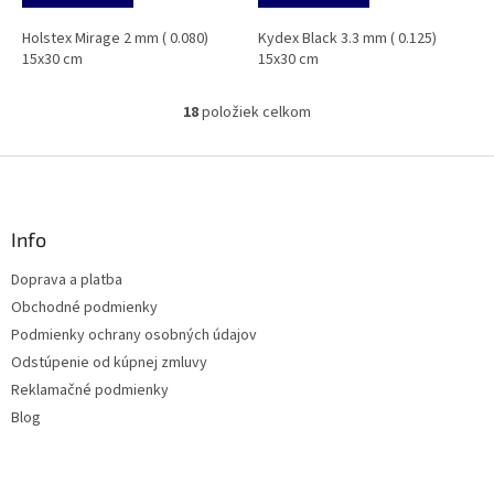
Holstex Mirage 2 mm ( 0.080)
Kydex Black 3.3 mm ( 0.125)
15x30 cm
15x30 cm
18
položiek celkom
O
v
l
Z
á
á
d
p
a
ä
Info
c
t
i
Doprava a platba
i
e
Obchodné podmienky
p
e
r
Podmienky ochrany osobných údajov
v
Odstúpenie od kúpnej zmluvy
k
Reklamačné podmienky
y
v
Blog
ý
p
i