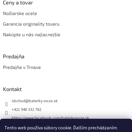
s
Ceny a tovar
u
Nožiarske ocele
Garancia originality tovaru
Nakúpte u nás najlacnejšie
Predajňa
Predajňa v Trnave
Kontakt
obchod
@
baterky-noze.sk
+421 948 332 762
https://www.facebook.com/baterkynoze.sk
/baterkynoze
Tento web používa súbory cookie. Ďalším prechádzaním