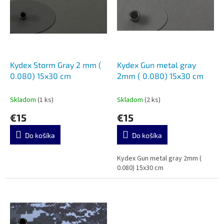
u
i
k
s
t
p
o
r
v
o
d
Kydex Storm Gray 2 mm (
Kydex Gun metal gray
u
0.080) 15x30 cm
2mm ( 0.080) 15x30 cm
k
t
Skladom
(1 ks)
Skladom
(2 ks)
o
€15
€15
v
Do košíka
Do košíka
Kydex Gun metal gray 2mm (
0.080) 15x30 cm