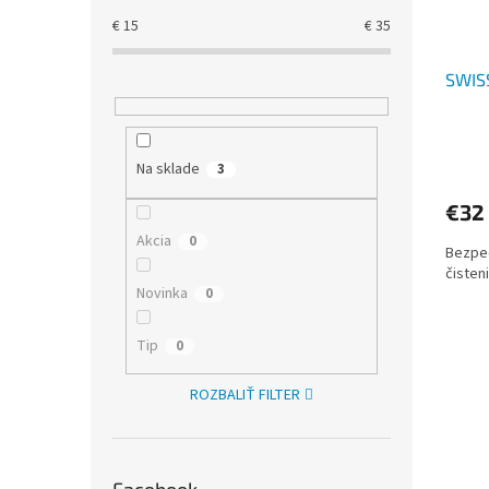
€
15
€
35
SWIS
Na sklade
3
€32
Akcia
0
Bezpeč
čisten
Novinka
0
Tip
0
ROZBALIŤ FILTER