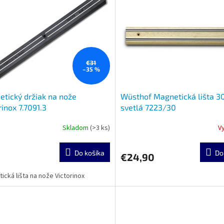
€31
–35 %
tický držiak na nože
Wüsthof Magnetická lišta 
rinox 7.7091.3
svetlá 7223/30
Skladom
(>3 ks)
V
Do košíka
Do
€24,90
ická lišta na nože Victorinox