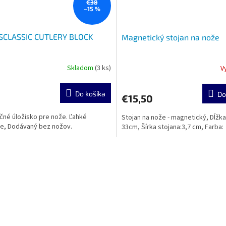
€38
–15 %
SCLASSIC CUTLERY BLOCK
Magnetický stojan na nože
Skladom
(3 ks)
V
Do košíka
Do
€15,50
né úložisko pre nože. Ľahké
Stojan na nože - magnetický, Dĺžka
ie, Dodávaný bez nožov.
33cm, Šírka stojana:3,7 cm, Farba:
O
v
l
á
d
a
c
i