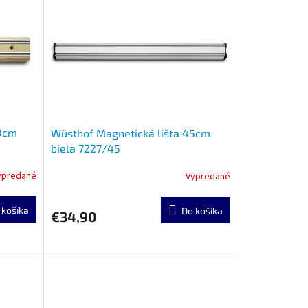
30cm
Wüsthof Magnetická lišta 45cm
biela 7227/45
ypredané
Vypredané
 košíka
Do košíka
€34,90