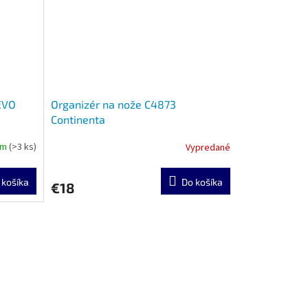
EVO
Organizér na nože C4873
Continenta
om
(>3 ks)
Vypredané
 košíka
Do košíka
€18