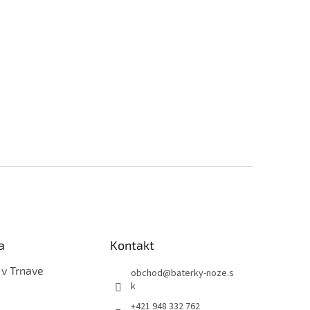
a
Kontakt
 v Trnave
obchod
@
baterky-noze.s
k
+421 948 332 762