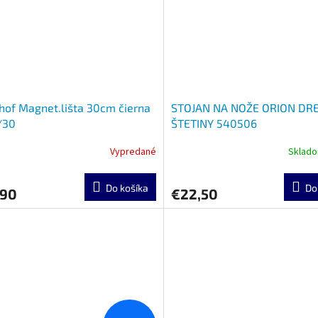
of Magnet.lišta 30cm čierna
STOJAN NA NOŽE ORION DR
/30
ŠTETINY 540506
Vypredané
Sklad
Do košíka
Do
,90
€22,50