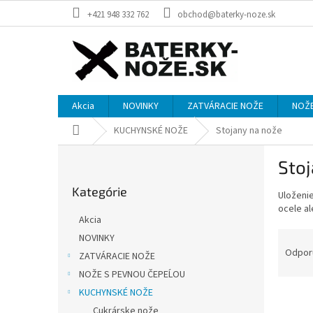
Prejsť
+421 948 332 762
obchod@baterky-noze.sk
na
obsah
Akcia
NOVINKY
ZATVÁRACIE NOŽE
NOŽE
Domov
KUCHYNSKÉ NOŽE
Stojany na nože
B
Stoj
o
Preskočiť
č
Kategórie
kategórie
Uloženie
n
ocele al
ý
Akcia
p
R
NOVINKY
a
a
Odpor
ZATVÁRACIE NOŽE
n
d
e
NOŽE S PEVNOU ČEPEĹOU
e
l
KUCHYNSKÉ NOŽE
V
n
ý
Cukrárske nože
i