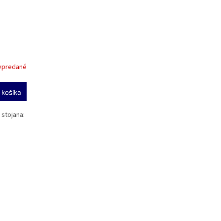
ypredané
 košíka
 stojana: