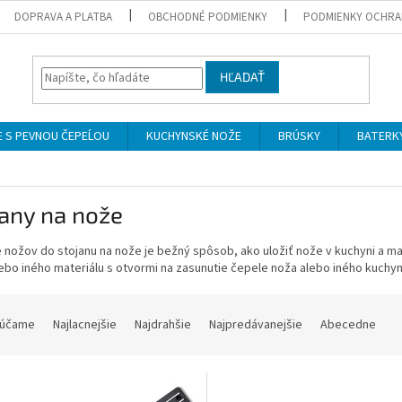
DOPRAVA A PLATBA
OBCHODNÉ PODMIENKY
PODMIENKY OCHRA
HĽADAŤ
 S PEVNOU ČEPEĹOU
KUCHYNSKÉ NOŽE
BRÚSKY
BATERK
any na nože
 nožov do stojanu na nože je bežný spôsob, ako uložiť nože v kuchyni a ma
ebo iného materiálu s otvormi na zasunutie čepele noža alebo iného kuchy
účame
Najlacnejšie
Najdrahšie
Najpredávanejšie
Abecedne