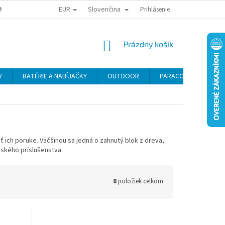
EUR
Slovenčina
NY OSOBNÝCH ÚDAJOV
ODSTÚPENIE OD KÚPNEJ ZMLUVY
Prihlásenie
REKLAMA
NÁKUPNÝ
Prázdny košík
KOŠÍK
Y
BATÉRIE A NABÍJAČKY
OUTDOOR
PARACORD
SE
ť ich poruke.
Väčšinou
sa jedná o zahnutý blok z dreva,
nského príslušenstva.
8
položiek celkom