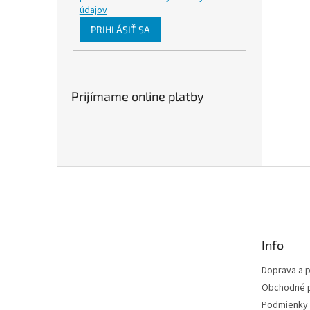
údajov
PRIHLÁSIŤ SA
Prijímame online platby
Z
á
p
ä
t
Info
i
e
Doprava a p
Obchodné 
Podmienky 