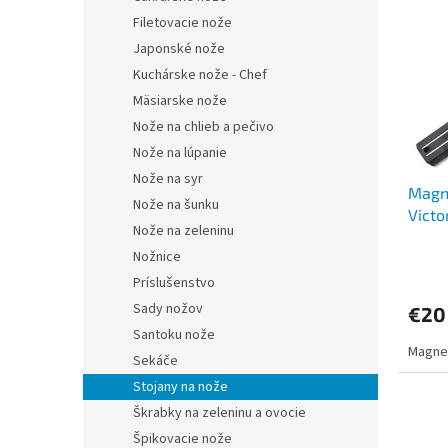
p
e
Filetovacie nože
i
p
Japonské nože
s
r
Kuchárske nože - Chef
p
o
Mäsiarske nože
r
d
Nože na chlieb a pečivo
o
u
d
k
Nože na lúpanie
u
t
Nože na syr
Magne
k
o
Nože na šunku
Victo
t
v
Nože na zeleninu
o
Nožnice
v
Príslušenstvo
Sady nožov
€20
Santoku nože
Magnet
Sekáče
Stojany na nože
Škrabky na zeleninu a ovocie
Špikovacie nože