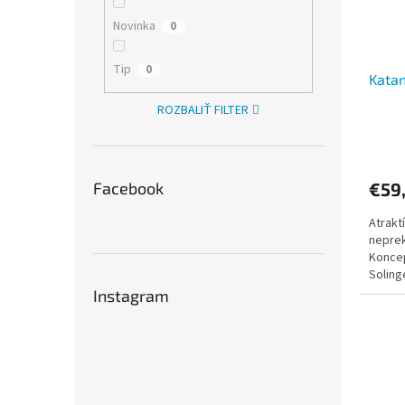
Novinka
0
Tip
0
Kata
ROZBALIŤ FILTER
Facebook
€59
Atrakt
nepre
Koncep
Soling
výroba 
Instagram