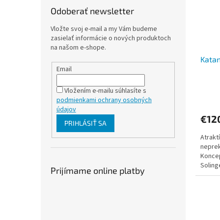
Odoberať newsletter
Vložte svoj e-mail a my Vám budeme
zasielať informácie o nových produktoch
na našom e-shope.
Kata
Email
Vložením e-mailu súhlasíte s
podmienkami ochrany osobných
údajov
€12
PRIHLÁSIŤ SA
Atrakt
nepre
Koncep
Soling
Prijímame online platby
výroba 