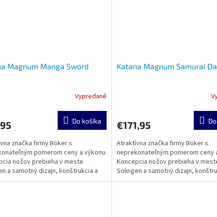
na Magnum Manga Sword
Katana Magnum Samurai D
Vypredané
V
Do košíka
Do
,95
€171,95
ívna značka firmy Böker s
Atraktívna značka firmy Böker s
konateľným pomerom ceny a výkonu.
neprekonateľným pomerom ceny a
cia nožov prebieha v meste
Koncepcia nožov prebieha v mest
en a samotný dizajn, konštrukcia a
Solingen a samotný dizajn, konštru
sa realizuje v zámorí....
výroba sa realizuje v zámorí....