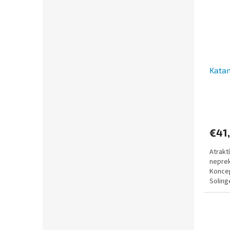
Kata
€41
Atrakt
nepre
Koncep
Soling
výroba 