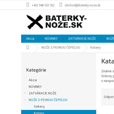
Prejsť
+421 948 332 762
obchod@baterky-noze.sk
na
obsah
Akcia
NOVINKY
ZATVÁRACIE NOŽE
NOŽE
Domov
NOŽE S PEVNOU ČEPEĹOU
Katany
B
Kat
o
Preskočiť
č
Kategórie
kategórie
Známe sa
n
Vzácny p
ý
Akcia
v nespo
p
NOVINKY
a
R
ZATVÁRACIE NOŽE
n
a
Odpor
e
NOŽE S PEVNOU ČEPEĹOU
d
l
Sekery
e
V
n
Katany