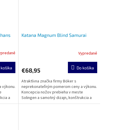
thans
Katana Magnum Blind Samurai
ypredané
Vypredané
 košíka
Do košíka
€68,95
Atraktívna značka firmy Böker s
 výkonu.
neprekonateľným pomerom ceny a výkonu.
e
Koncepcia nožov prebieha v meste
kcia a
Solingen a samotný dizajn, konštrukcia a
výroba sa realizuje v zámorí....