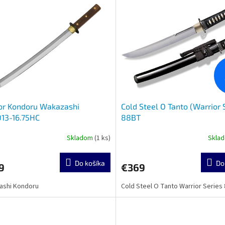
or Kondoru Wakazashi
Cold Steel O Tanto (Warrior 
13-16.75HC
88BT
Skladom
(1 ks)
Skla
Do košíka
Do
9
€369
ashi Kondoru
Cold Steel O Tanto Warrior Series