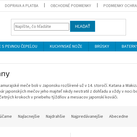
DOPRAVA A PLATBA
OBCHODNÉ PODMIENKY
PODMIENKY OCHRA
HĽADAŤ
 S PEVNOU ČEPEĹOU
KUCHYNSKÉ NOŽE
BRÚSKY
BATERK
any
murajské meče boli v Japonsku rozšírené už v 14. storočí.
Katana a Wakiz
ár japonských mečov jeho majiteľ nikdy nestratil z dohľadu a vždy v noci bo
četných krokoch v priebehu týždňov a mesiacov japonskí kováči.
účame
Najlacnejšie
Najdrahšie
Najpredávanejšie
Abecedne