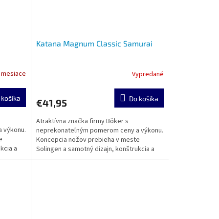
Katana Magnum Classic Samurai
2 mesiace
Vypredané
 košíka
Do košíka
€41,95
Atraktívna značka firmy Böker s
 výkonu.
neprekonateľným pomerom ceny a výkonu.
e
Koncepcia nožov prebieha v meste
kcia a
Solingen a samotný dizajn, konštrukcia a
výroba sa realizuje v zámorí....