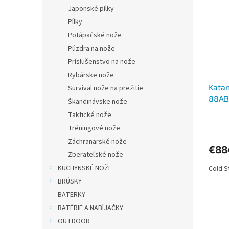
Japonské pílky
Pílky
Potápačské nože
Púzdra na nože
Príslušenstvo na nože
Rybárske nože
Katan
Survival nože na prežitie
88AB
Škandinávske nože
Taktické nože
Tréningové nože
Záchranarské nože
€88
Zberateľské nože
KUCHYNSKÉ NOŽE
Cold S
BRÚSKY
BATERKY
BATÉRIE A NABÍJAČKY
OUTDOOR