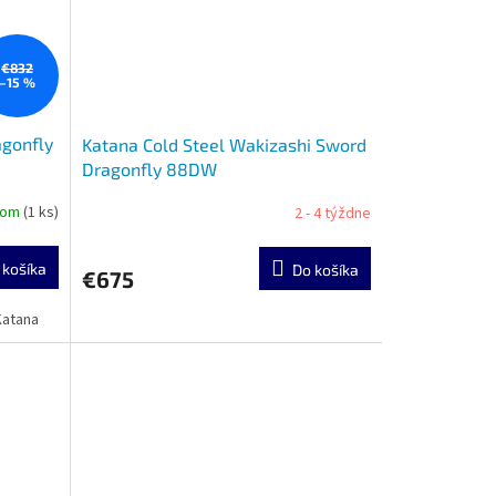
€832
–15 %
agonfly
Katana Cold Steel Wakizashi Sword
Dragonfly 88DW
dom
(1 ks)
2 - 4 týždne
 košíka
Do košíka
€675
Katana