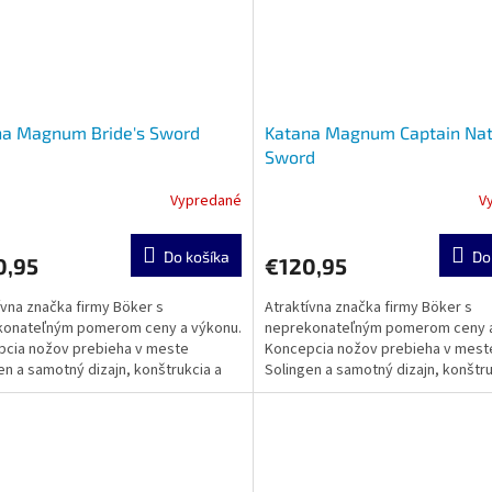
na Magnum Bride's Sword
Katana Magnum Captain Na
Sword
Vypredané
V
Do košíka
Do
0,95
€120,95
ívna značka firmy Böker s
Atraktívna značka firmy Böker s
konateľným pomerom ceny a výkonu.
neprekonateľným pomerom ceny a
cia nožov prebieha v meste
Koncepcia nožov prebieha v mest
en a samotný dizajn, konštrukcia a
Solingen a samotný dizajn, konštru
sa realizuje v zámorí....
výroba sa realizuje v zámorí....