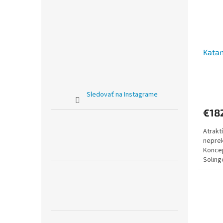
Kata
Sledovať na Instagrame
€18
Atrakt
nepre
Koncep
Soling
výroba 