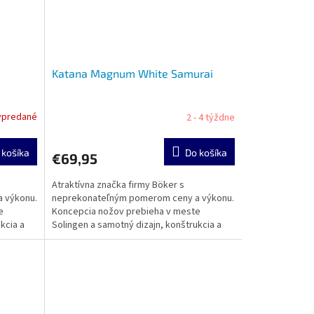
Katana Magnum White Samurai
ypredané
2 - 4 týždne
 košíka
Do košíka
€69,95
Atraktívna značka firmy Böker s
 výkonu.
neprekonateľným pomerom ceny a výkonu.
e
Koncepcia nožov prebieha v meste
kcia a
Solingen a samotný dizajn, konštrukcia a
výroba sa realizuje v zámorí....