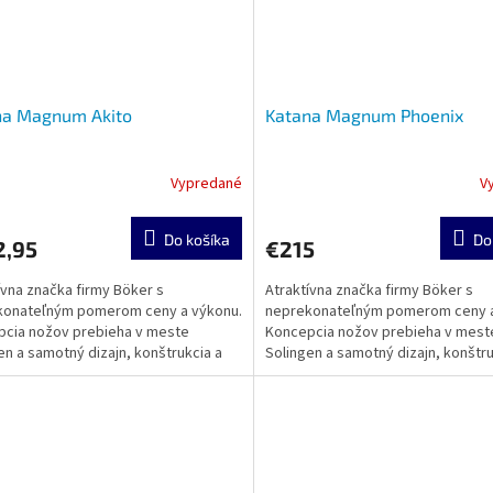
na Magnum Akito
Katana Magnum Phoenix
Vypredané
V
Do košíka
Do
2,95
€215
ívna značka firmy Böker s
Atraktívna značka firmy Böker s
konateľným pomerom ceny a výkonu.
neprekonateľným pomerom ceny a
cia nožov prebieha v meste
Koncepcia nožov prebieha v mest
en a samotný dizajn, konštrukcia a
Solingen a samotný dizajn, konštru
sa realizuje v zámorí....
výroba sa realizuje v zámorí....