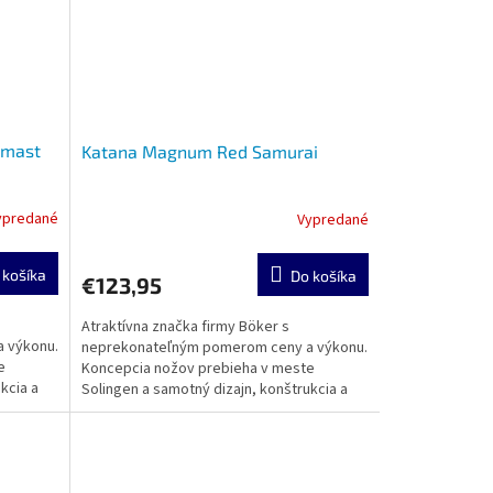
amast
Katana Magnum Red Samurai
ypredané
Vypredané
 košíka
Do košíka
€123,95
Atraktívna značka firmy Böker s
 výkonu.
neprekonateľným pomerom ceny a výkonu.
e
Koncepcia nožov prebieha v meste
kcia a
Solingen a samotný dizajn, konštrukcia a
výroba sa realizuje v zámorí....