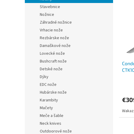
ý
i
Stavebnice
p
e
Nožnice
i
p
Záhradné nožnice
s
r
Vrhacie nože
p
o
r
d
Rezbárske nože
o
u
Damaškové nože
d
k
Lovecké nože
u
t
Bushcraft nože
Cond
k
o
Detské nože
CTK10
t
v
Dýky
o
v
EDC nože
Hubárske nože
€30
Karambity
Mačety
Wakaz
Meče a šable
Neck knives
Outdoorové nože