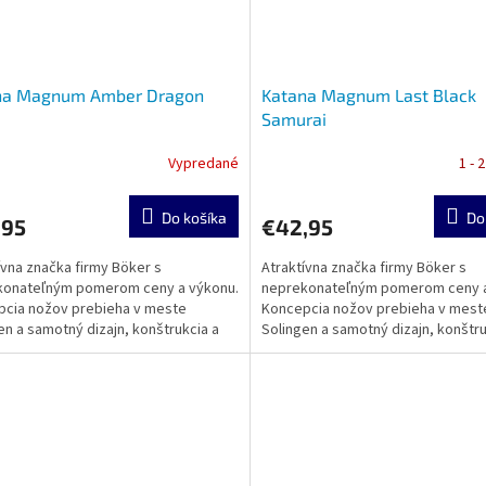
na Magnum Amber Dragon
Katana Magnum Last Black
Samurai
Vypredané
1 - 
Do košíka
Do
,95
€42,95
ívna značka firmy Böker s
Atraktívna značka firmy Böker s
konateľným pomerom ceny a výkonu.
neprekonateľným pomerom ceny a
cia nožov prebieha v meste
Koncepcia nožov prebieha v mest
en a samotný dizajn, konštrukcia a
Solingen a samotný dizajn, konštru
sa realizuje v zámorí....
výroba sa realizuje v zámorí....