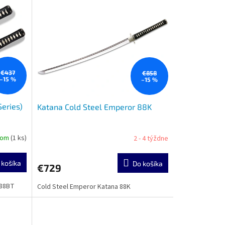
€437
€858
–15 %
–15 %
Series)
Katana Cold Steel Emperor 88K
dom
(1 ks)
2 - 4 týždne
 košíka
Do košíka
€729
 88BT
Cold Steel Emperor Katana 88K