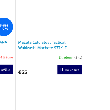
€1 558
–10 %
TANA
Mačeta Cold Steel Tactical
Wakizashi Machete 97TKLZ
- 4 týždne
Skladom
(>3 ks)
 košíka
Do košíka
€65