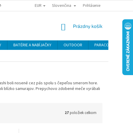
EUR
Slovenčina
NY OSOBNÝCH ÚDAJOV
ODSTÚPENIE OD KÚPNEJ ZMLUVY
Prihlásenie
REKLAMA
NÁKUPNÝ
Prázdny košík
KOŠÍK
Y
BATÉRIE A NABÍJAČKY
OUTDOOR
PARACORD
SE
ashi boli nosené cez pás spolu s čepeľou smerom hore.
li blízko samurajov.
Prepychovo zdobené meče vyrábali
27
položiek celkom