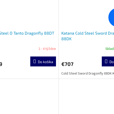
Steel O Tanto Dragonfly 88DT
Katana Cold Steel Sword Dr
88DK
2 - 4 týždne
Skla
Do košíka
Do
9
€707
Cold Steel Sword Dragonfly 88DK 