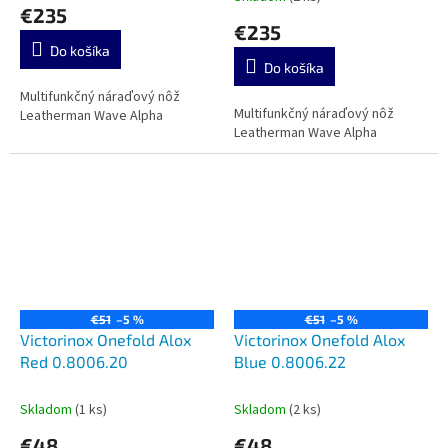
hodnotenie
€235
produktu
€235
je
Do košíka
5,0
Do košíka
z
5
Multifunkčný náraďový nôž
Multifunkčný náraďový nôž
hviezdičiek.
Leatherman Wave Alpha
Leatherman Wave Alpha
€51
–5 %
€51
–5 %
Victorinox Onefold Alox
Victorinox Onefold Alox
Red 0.8006.20
Blue 0.8006.22
Skladom
(1 ks)
Skladom
(2 ks)
€48
€48