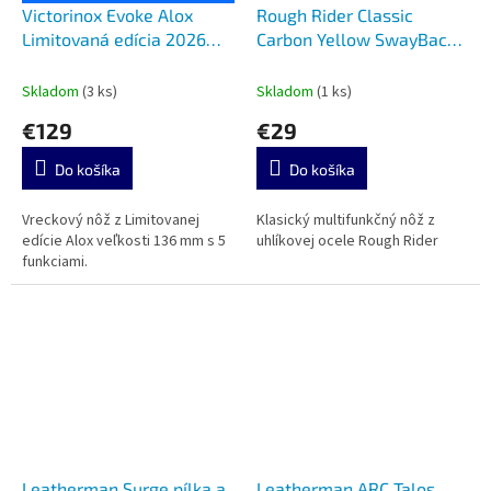
Victorinox Evoke Alox
Rough Rider Classic
Limitovaná edícia 2026
Carbon Yellow SwayBack
0.9415.L26
1741
Skladom
(3 ks)
Skladom
(1 ks)
€129
€29
Do košíka
Do košíka
Vreckový nôž z Limitovanej
Klasický multifunkčný nôž z
edície Alox veľkosti 136 mm s 5
uhlíkovej ocele Rough Rider
funkciami.
Leatherman Surge pílka a
Leatherman ARC Talos