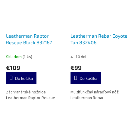
Leatherman Raptor
Leatherman Rebar Coyote
Rescue Black 832167
Tan 832406
Skladom
(1 ks)
4 - 10 dní
€109
€99
Do košíka
Do košíka
Záchranárské nožnice
Multifunkčný náraďový nôž
Leatherman Raptor Rescue
Leatherman Rebar