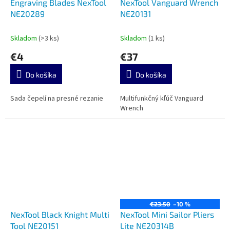
Engraving Blades NexTool
NexTool Vanguard Wrench
NE20289
NE20131
Skladom
(>3 ks)
Skladom
(1 ks)
€4
€37
Do košíka
Do košíka
Sada čepelí na presné rezanie
Multifunkčný kľúč Vanguard
Wrench
€23,50
–10 %
NexTool Black Knight Multi
NexTool Mini Sailor Pliers
Tool NE20151
Lite NE20314B