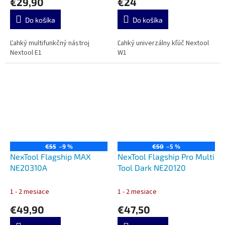
€29,90
€24
Do košíka
Do košíka
Ľahký multifunkčný nástroj
Ľahký univerzálny kľúč Nextool
Nextool E1
W1
€55
–9 %
€50
–5 %
NexTool Flagship MAX
NexTool Flagship Pro Multi
NE20310A
Tool Dark NE20120
1 - 2 mesiace
1 - 2 mesiace
€49,90
€47,50