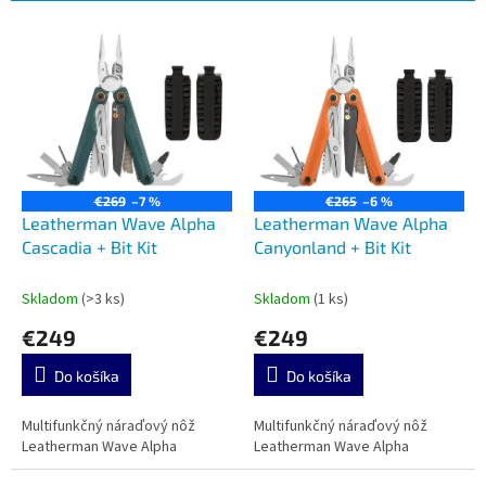
p
r
V
o
ý
d
p
u
i
k
s
t
p
o
r
v
o
€269
–7 %
€265
–6 %
d
Leatherman Wave Alpha
Leatherman Wave Alpha
u
Cascadia + Bit Kit
Canyonland + Bit Kit
k
t
Skladom
(>3 ks)
Skladom
(1 ks)
o
€249
€249
v
Do košíka
Do košíka
Multifunkčný náraďový nôž
Multifunkčný náraďový nôž
Leatherman Wave Alpha
Leatherman Wave Alpha