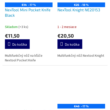
€14
–17 %
€25
–18 %
NexTool Mini Pocket Knife
NexTool Knight NE20153
Black
Skladom
(>3 ks)
1 - 2 mesiace
€11,50
€20,50
Do košíka
Do košíka
Multifunkčný nôž na kľúče
Multifunkčný nôž Nextool Knight
Nextool Pocket Knife
€45
–17 %