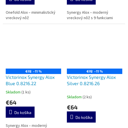
Onefold Alox – minimalistický
Synergy Alox – moderný
vreckový nôž
vreckový nôž s 9 funkciami
€72
–11 %
€72
–11 %
Victorinox Synergy Alox
Victorinox Synergy Alox
Blue 0.8216.22
Silver 0.8216.26
Skladom
(1 ks)
Priemerné
Skladom
(2 ks)
hodnotenie
€64
produktu
€64
je
Do košíka
5,0
Do košíka
z
5
Synergy Alox – moderný