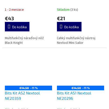
1 - 2 mesiace
Skladom
(3 ks)
€43
€21
Do košíka
Do košíka
Multifunkčný náraďový nôž
Ľahký multifunkčný nástroj
Black Knight
Nextool Mini Sailor
€14,50
–11 %
€14,50
–11 %
Bits Kit AS2 Nextool
Bits Kit AS1 Nextool
NE20359
NE20296