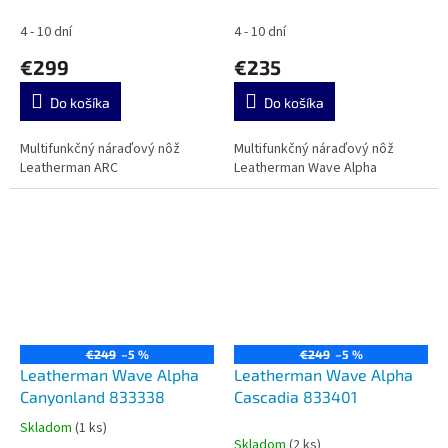
4 - 10 dní
4 - 10 dní
€299
€235
Do košíka
Do košíka
Multifunkčný náraďový nôž
Multifunkčný náraďový nôž
Leatherman ARC
Leatherman Wave Alpha
€249
–5 %
€249
–5 %
Leatherman Wave Alpha
Leatherman Wave Alpha
Canyonland 833338
Cascadia 833401
Skladom
(1 ks)
Priemerné
Skladom
(2 ks)