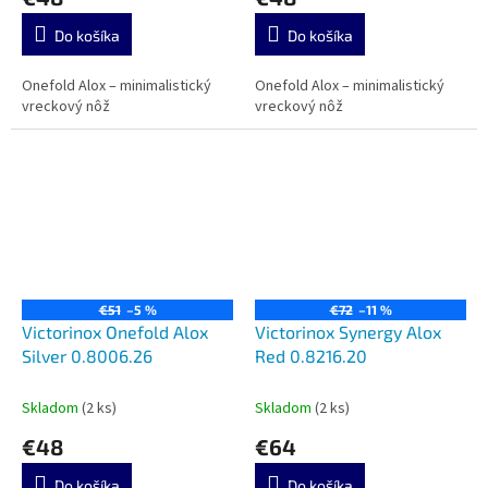
Do košíka
Do košíka
Onefold Alox – minimalistický
Onefold Alox – minimalistický
vreckový nôž
vreckový nôž
€51
–5 %
€72
–11 %
Victorinox Onefold Alox
Victorinox Synergy Alox
Silver 0.8006.26
Red 0.8216.20
Skladom
(2 ks)
Skladom
(2 ks)
€48
€64
Do košíka
Do košíka