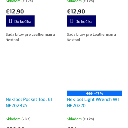
Skladom
(>3 ks)
Skladom
(>3 ks)
€12,90
€12,90
Do košíka
Do košíka
Sada bitov pre Leatherman a
Sada bitov pre Leatherman a
Nextool
Nextool
€29
–17 %
NexTool Pocket Tool E1
NexTool Light Wrench W1
NE20287A
NE20270
Skladom
(2 ks)
Skladom
(>3 ks)