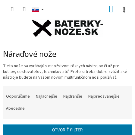
Prejsť
NÁKUP
na
obsah
KOŠÍK
Náraďové nože
Tieto nože sa vyrábajú s množstvom rôznych nástrojov či už pre
kutilov, cestovateľov, technikov atď. Preto si treba dobre zvážiť aké
nástroje budete na Vašom novom multifunkčnom noži používať.
R
a
Odporúčame
Najlacnejšie
Najdrahšie
Najpredávanejšie
d
e
Abecedne
n
i
e
OTVORIŤ FILTER