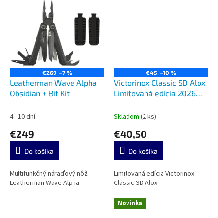
€269
–7 %
€45
–10 %
Leatherman Wave Alpha
Victorinox Classic SD Alox
Obsidian + Bit Kit
Limitovaná edícia 2026
0.6221.L26
4 - 10 dní
Skladom
(2 ks)
€249
€40,50
Do košíka
Do košíka
Multifunkčný náraďový nôž
Limitovaná edícia Victorinox
Leatherman Wave Alpha
Classic SD Alox
Novinka