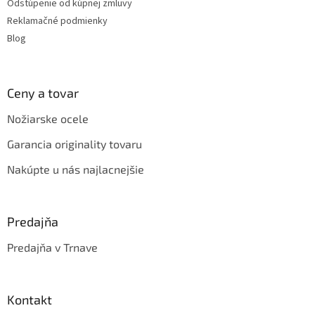
Odstúpenie od kúpnej zmluvy
ý
Reklamačné podmienky
p
i
Blog
s
u
Ceny a tovar
Nožiarske ocele
Garancia originality tovaru
Nakúpte u nás najlacnejšie
Predajňa
Predajňa v Trnave
Kontakt