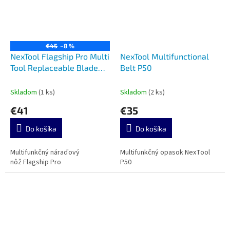
€45
–8 %
NexTool Flagship Pro Multi
NexTool Multifunctional
Tool Replaceable Blade
Belt P50
NE20232A
Skladom
(1 ks)
Skladom
(2 ks)
€41
€35
Do košíka
Do košíka
Multifunkčný náraďový
Multifunkčný opasok NexTool
nôž Flagship Pro
P50