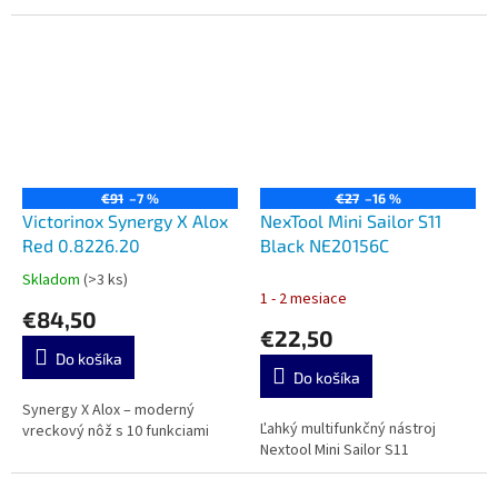
€91
–7 %
€27
–16 %
Victorinox Synergy X Alox
NexTool Mini Sailor S11
Red 0.8226.20
Black NE20156C
Skladom
(>3 ks)
Priemerné
1 - 2 mesiace
hodnotenie
€84,50
produktu
€22,50
je
Do košíka
5,0
Do košíka
z
5
Synergy X Alox – moderný
Ľahký multifunkčný nástroj
hviezdičiek.
vreckový nôž s 10 funkciami
Nextool Mini Sailor S11