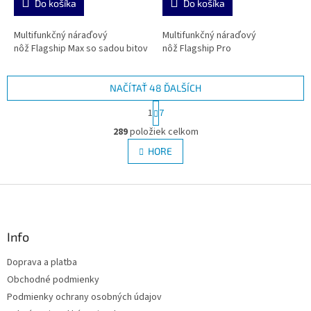
Do košíka
Do košíka
Multifunkčný náraďový
Multifunkčný náraďový
nôž Flagship Max so sadou bitov
nôž Flagship Pro
NAČÍTAŤ 48 ĎALŠÍCH
S
1
7
t
O
r
289
položiek celkom
v
á
l
HORE
n
á
k
d
o
v
Z
a
a
c
á
n
i
p
i
e
ä
Info
e
p
t
r
Doprava a platba
i
v
Obchodné podmienky
e
k
y
Podmienky ochrany osobných údajov
v