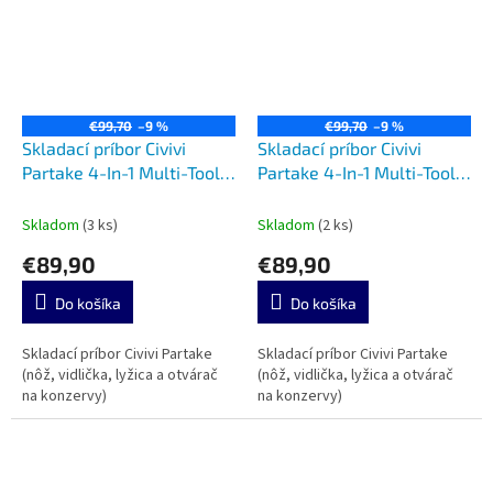
€99,70
–9 %
€99,70
–9 %
Skladací príbor Civivi
Skladací príbor Civivi
Partake 4-In-1 Multi-Tool
Partake 4-In-1 Multi-Tool
Black C24032C-1
Coyote C24032C-2
Skladom
(3 ks)
Skladom
(2 ks)
€89,90
€89,90
Do košíka
Do košíka
Skladací príbor Civivi Partake
Skladací príbor Civivi Partake
(nôž, vidlička, lyžica a otvárač
(nôž, vidlička, lyžica a otvárač
na konzervy)
na konzervy)