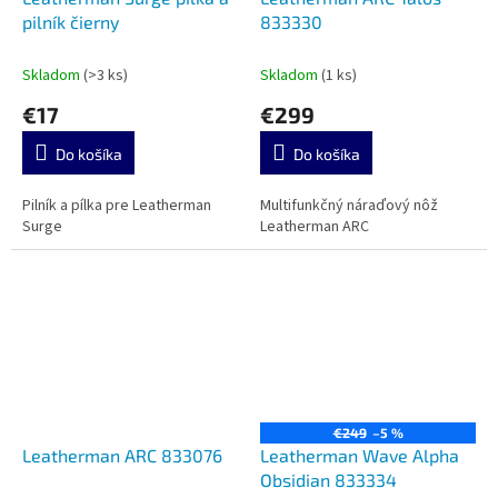
pilník čierny
833330
Skladom
(>3 ks)
Skladom
(1 ks)
€17
€299
Do košíka
Do košíka
Pilník a pílka pre Leatherman
Multifunkčný náraďový nôž
Surge
Leatherman ARC
€249
–5 %
Leatherman ARC 833076
Leatherman Wave Alpha
Obsidian 833334