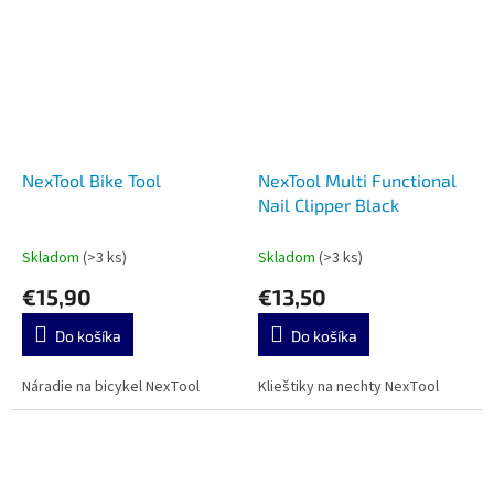
NexTool Bike Tool
NexTool Multi Functional
Nail Clipper Black
Skladom
(>3 ks)
Skladom
(>3 ks)
€15,90
€13,50
Do košíka
Do košíka
Náradie na bicykel NexTool
Klieštiky na nechty NexTool