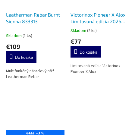
Leatherman Rebar Burnt
Victorinox Pioneer X Alox
Sienna 833313
Limitovaná edícia 2026
0.8231.L26
Skladom
(2 ks)
Priemerné
Skladom
(1 ks)
hodnotenie
€77
produktu
€109
je
Do košíka
5,0
Do košíka
z
5
Limitovaná edícia Victorinox
Multifunkčný náraďový nôž
hviezdičiek.
Pioneer X Alox
Leatherman Rebar
€133
–3 %