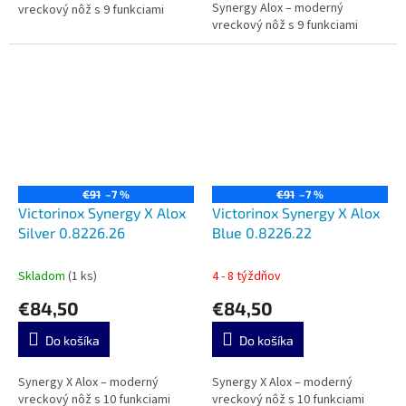
Synergy Alox – moderný
hviezdičiek.
vreckový nôž s 9 funkciami
vreckový nôž s 9 funkciami
€91
–7 %
€91
–7 %
Victorinox Synergy X Alox
Victorinox Synergy X Alox
Silver 0.8226.26
Blue 0.8226.22
Skladom
(1 ks)
4 - 8 týždňov
€84,50
€84,50
Do košíka
Do košíka
Synergy X Alox – moderný
Synergy X Alox – moderný
vreckový nôž s 10 funkciami
vreckový nôž s 10 funkciami