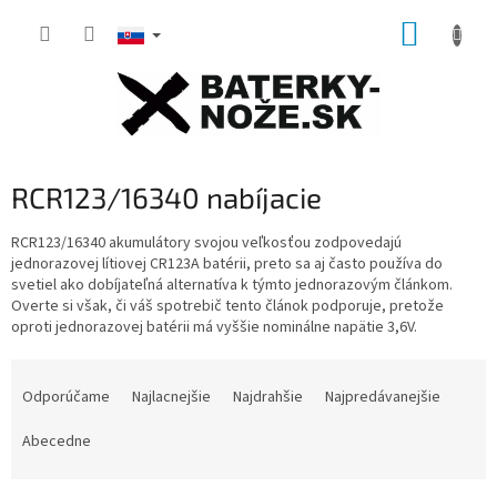
Prejsť
NÁKUP
na
obsah
KOŠÍK
RCR123/16340 nabíjacie
RCR123/16340 akumulátory svojou veľkosťou zodpovedajú
jednorazovej lítiovej CR123A batérii, preto sa aj často používa do
svetiel ako dobíjateľná alternatíva k týmto jednorazovým článkom.
Overte si však, či váš spotrebič tento článok podporuje, pretože
oproti jednorazovej batérii má vyššie nominálne napätie 3,6V.
R
a
Odporúčame
Najlacnejšie
Najdrahšie
Najpredávanejšie
d
e
Abecedne
n
i