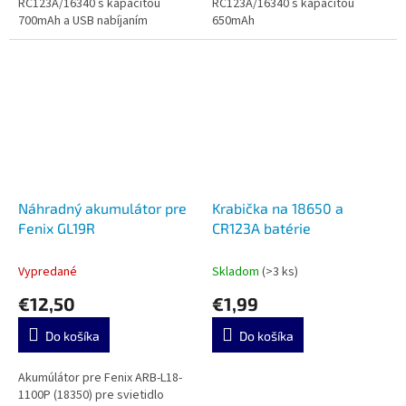
RC123A/16340 s kapacitou
RC123A/16340 s kapacitou
700mAh a USB nabíjaním
650mAh
Náhradný akumulátor pre
Krabička na 18650 a
Fenix GL19R
CR123A batérie
Vypredané
Skladom
(>3 ks)
€12,50
€1,99
Do košíka
Do košíka
Akumúlátor pre Fenix ARB-L18-
1100P (18350) pre svietidlo