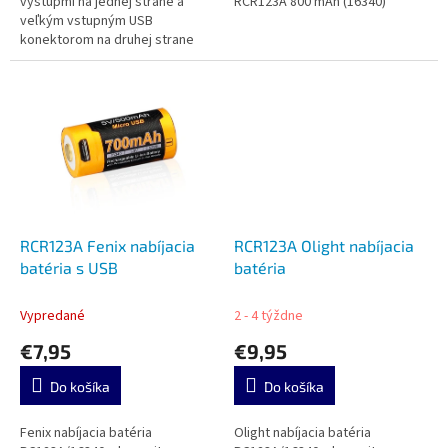
výstupmi na jednej strane a
RCR123A 800 mAh (16340)
veľkým vstupným USB
konektorom na druhej strane
RCR123A Fenix nabíjacia
RCR123A Olight nabíjacia
batéria s USB
batéria
Vypredané
2 - 4 týždne
€7,95
€9,95
Do košíka
Do košíka
Fenix nabíjacia batéria
Olight nabíjacia batéria