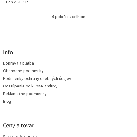
Fenix GL19R
6
položiek celkom
O
v
l
Z
á
á
d
p
a
ä
Info
c
t
i
Doprava a platba
i
e
Obchodné podmienky
p
e
r
Podmienky ochrany osobných údajov
v
Odstúpenie od kúpnej zmluvy
k
Reklamačné podmienky
y
v
Blog
ý
p
i
s
Ceny a tovar
u
Nožiarske ocele