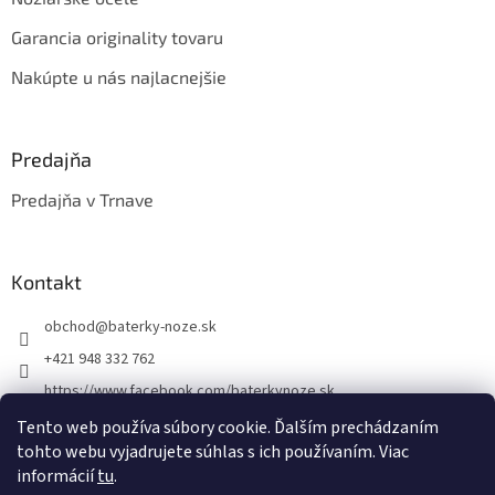
Garancia originality tovaru
Nakúpte u nás najlacnejšie
Predajňa
Predajňa v Trnave
Kontakt
obchod
@
baterky-noze.sk
+421 948 332 762
https://www.facebook.com/baterkynoze.sk
/baterkynoze
Tento web používa súbory cookie. Ďalším prechádzaním
tohto webu vyjadrujete súhlas s ich používaním. Viac
https://www.youtube.com/@nozebaterky
informácií
tu
.