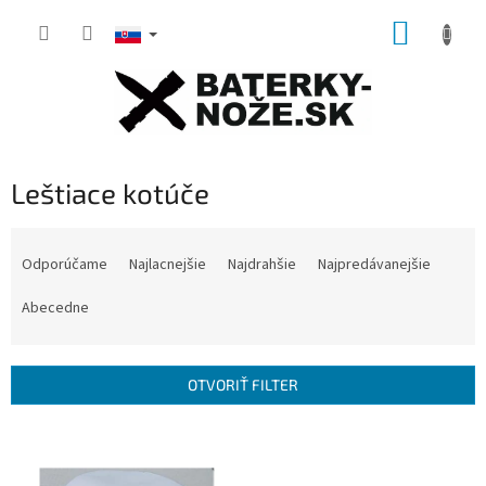
Prejsť
NÁKUP
na
obsah
KOŠÍK
Leštiace kotúče
R
a
Odporúčame
Najlacnejšie
Najdrahšie
Najpredávanejšie
d
e
Abecedne
n
i
e
OTVORIŤ FILTER
p
r
V
o
ý
d
p