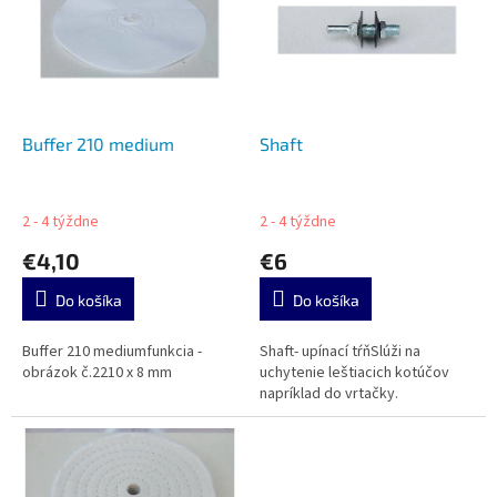
u
i
k
s
t
p
o
r
v
o
d
Buffer 210 medium
Shaft
u
k
t
2 - 4 týždne
2 - 4 týždne
o
€4,10
€6
v
Do košíka
Do košíka
Buffer 210 mediumfunkcia -
Shaft- upínací tŕňSlúži na
obrázok č.2210 x 8 mm
uchytenie leštiacich kotúčov
napríklad do vrtačky.