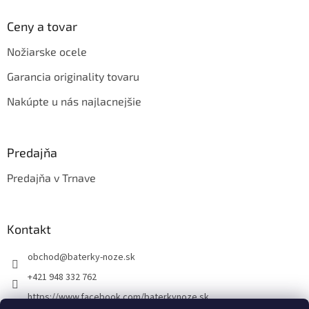
i
s
Ceny a tovar
u
Nožiarske ocele
Garancia originality tovaru
Nakúpte u nás najlacnejšie
Predajňa
Predajňa v Trnave
Kontakt
obchod
@
baterky-noze.sk
+421 948 332 762
https://www.facebook.com/baterkynoze.sk