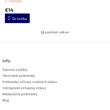
2 - 4 týždne
€14
Do košíka
11
položiek celkom
O
v
l
Z
á
á
d
p
a
ä
Info
c
t
i
Doprava a platba
i
e
Obchodné podmienky
p
e
r
Podmienky ochrany osobných údajov
v
Odstúpenie od kúpnej zmluvy
k
Reklamačné podmienky
y
v
Blog
ý
p