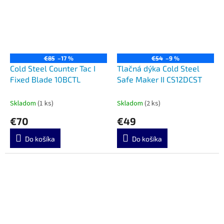
€85
–17 %
€54
–9 %
Cold Steel Counter Tac I
Tlačná dýka Cold Steel
Fixed Blade 10BCTL
Safe Maker II CS12DCST
Skladom
(1 ks)
Skladom
(2 ks)
€70
€49
Do košíka
Do košíka