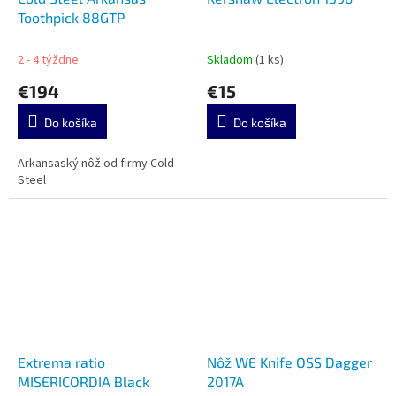
Toothpick 88GTP
2 - 4 týždne
Skladom
(1 ks)
€194
€15
Do košíka
Do košíka
Arkansaský nôž od firmy Cold
Steel
Extrema ratio
Nôž WE Knife OSS Dagger
MISERICORDIA Black
2017A