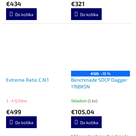
€434
€321
Do košíka
Do košíka
€125
–15 %
Extrema Ratio C.N.1
Benchmade SOCP Dagger
176BKSN
2 - 4 týždne
Skladom
(1 ks)
€499
€105,04
Do košíka
Do košíka