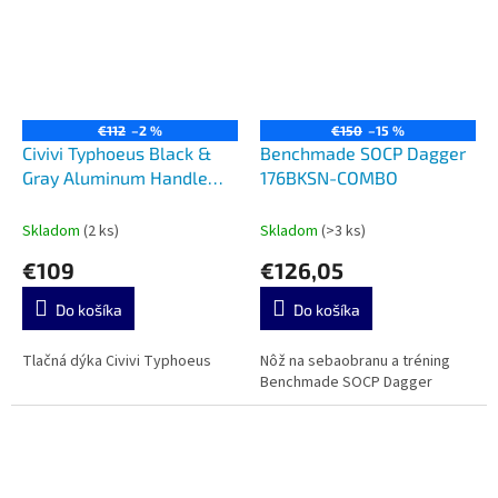
€112
–2 %
€150
–15 %
Civivi Typhoeus Black &
Benchmade SOCP Dagger
Gray Aluminum Handle
176BKSN-COMBO
C21036-3
Skladom
(2 ks)
Skladom
(>3 ks)
€109
€126,05
Do košíka
Do košíka
Tlačná dýka Civivi Typhoeus
Nôž na sebaobranu a tréning
Benchmade SOCP Dagger