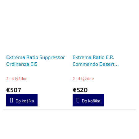
Extrema Ratio Suppressor
Extrema Ratio E.R.
Ordinanza GIS
Commando Desert
Warfare
2 - 4 týždne
2 - 4 týždne
€507
€520
Do košíka
Do košíka