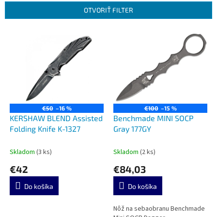
e
OTVORIŤ FILTER
p
r
V
o
ý
d
p
u
i
k
s
t
p
o
r
v
o
€50
–16 %
€100
–15 %
d
KERSHAW BLEND Assisted
Benchmade MINI SOCP
u
Folding Knife K-1327
Gray 177GY
k
t
Skladom
(3 ks)
Skladom
(2 ks)
o
€42
€84,03
v
Do košíka
Do košíka
Nôž na sebaobranu Benchmade