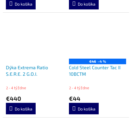
Do košíka
Do košíka
€46
–4 %
Dýka Extrema Ratio
Cold Steel Counter Tac II
S.E.R.E. 2 G.O.I.
10BCTM
2 - 4 týždne
2 - 4 týždne
€440
€44
Do košíka
Do košíka