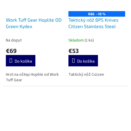
€65
–18 %
Work Tuff Gear Hoplite OD
Taktický nôž BPS Knives
Green Kydex
Citizen Stainless Steel
Na dopyt
Skladom
(1 ks)
€69
€53
Do košíka
Do košíka
Hrot na oštep Hoplite od Work
Taktický nôž Cizizen
Tuff Gear