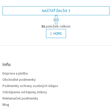
NAČÍTAŤ ĎALŠIE 3
S
1
2
t
O
r
51
položiek celkom
v
á
l
HORE
n
á
k
d
o
v
Z
a
a
c
á
n
i
p
i
e
ä
Info
e
p
t
r
Doprava a platba
i
v
Obchodné podmienky
e
k
y
Podmienky ochrany osobných údajov
v
Odstúpenie od kúpnej zmluvy
ý
Reklamačné podmienky
p
i
Blog
s