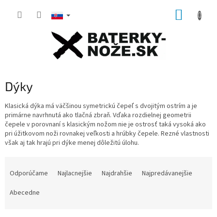
Prejsť
NÁKUP
na
obsah
KOŠÍK
Dýky
Klasická dýka má väčšinou symetrickú čepeľ s dvojitým ostrím a je
primárne navrhnutá ako tlačná zbraň.
Vďaka rozdielnej geometrii
čepele v porovnaní s klasickým nožom nie je ostrosť taká vysoká ako
pri úžitkovom noži rovnakej veľkosti a hrúbky čepele.
Rezné vlastnosti
však aj tak hrajú pri dýke menej dôležitú úlohu.
R
a
Odporúčame
Najlacnejšie
Najdrahšie
Najpredávanejšie
d
e
Abecedne
n
i