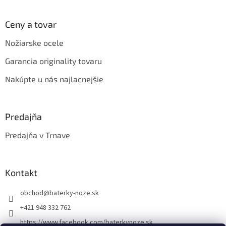
u
Ceny a tovar
Nožiarske ocele
Garancia originality tovaru
Nakúpte u nás najlacnejšie
Predajňa
Predajňa v Trnave
Kontakt
obchod
@
baterky-noze.sk
+421 948 332 762
https://www.facebook.com/baterkynoze.sk