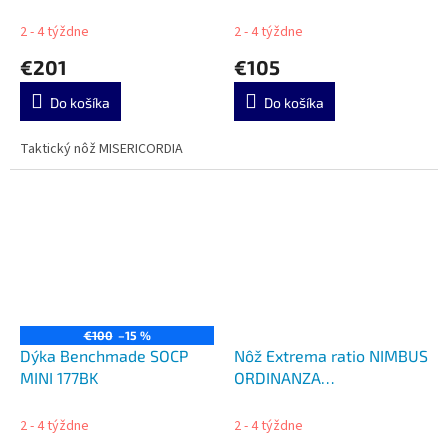
2 - 4 týždne
2 - 4 týždne
€201
€105
Do košíka
Do košíka
Taktický nôž MISERICORDIA
€100
–15 %
Dýka Benchmade SOCP
Nôž Extrema ratio NIMBUS
MINI 177BK
ORDINANZA
04.1000.0240/BLK-OR
2 - 4 týždne
2 - 4 týždne