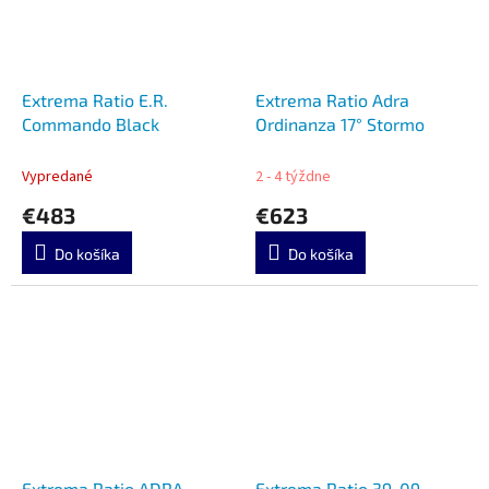
Extrema Ratio E.R.
Extrema Ratio Adra
Commando Black
Ordinanza 17° Stormo
Vypredané
2 - 4 týždne
€483
€623
Do košíka
Do košíka
Extrema Ratio ADRA
Extrema Ratio 39-09