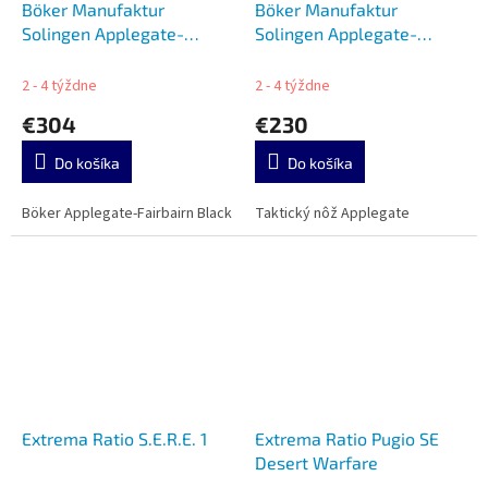
Böker Manufaktur
Böker Manufaktur
Solingen Applegate-
Solingen Applegate-
Fairbairn Black
Fairbairn Combat II
2 - 4 týždne
2 - 4 týždne
€304
€230
Do košíka
Do košíka
Böker Applegate-Fairbairn Black
Taktický nôž Applegate
Extrema Ratio S.E.R.E. 1
Extrema Ratio Pugio SE
Desert Warfare