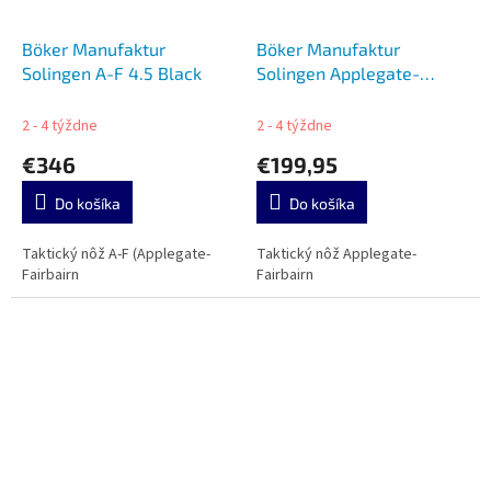
Böker Manufaktur
Böker Manufaktur
Solingen A-F 4.5 Black
Solingen Applegate-
Fairbairn Boot
2 - 4 týždne
2 - 4 týždne
€346
€199,95
Do košíka
Do košíka
Taktický nôž A-F (Applegate-
Taktický nôž Applegate-
Fairbairn
Fairbairn