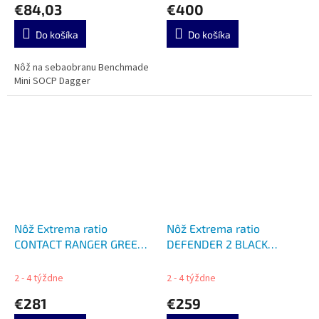
€84,03
€400
Do košíka
Do košíka
Nôž na sebaobranu Benchmade
Mini SOCP Dagger
Nôž Extrema ratio
Nôž Extrema ratio
CONTACT RANGER GREEN
DEFENDER 2 BLACK
04.1000.0215/GRN
04.1000.0488/BLK
2 - 4 týždne
2 - 4 týždne
€281
€259