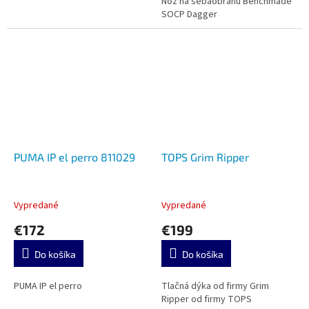
Nôž na sebaobranu Benchmade
SOCP Dagger
PUMA IP el perro 811029
TOPS Grim Ripper
Vypredané
Vypredané
€172
€199
Do košíka
Do košíka
PUMA IP el perro
Tlačná dýka od firmy Grim
Ripper od firmy TOPS