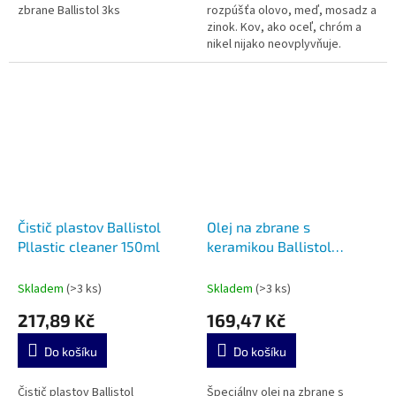
zbrane Ballistol 3ks
rozpúšťa olovo, meď, mosadz a
zinok. Kov, ako oceľ, chróm a
nikel nijako neovplyvňuje.
Čistič plastov Ballistol
Olej na zbrane s
Pllastic cleaner 150ml
keramikou Ballistol
GunCer 65ml
Skladem
(>3 ks)
Skladem
(>3 ks)
217,89 Kč
169,47 Kč
Do košíku
Do košíku
Čistič plastov Ballistol
Špeciálny olej na zbrane s