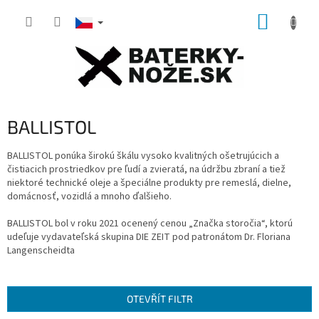
Přejít
NÁKUP
na
obsah
KOŠÍK
BALLISTOL
BALLISTOL ponúka širokú škálu vysoko kvalitných ošetrujúcich a
čistiacich prostriedkov pre ľudí a zvieratá, na údržbu
zbraní a tiež
niektoré technické oleje a špeciálne produkty pre remeslá, dielne,
domácnosť, vozidlá a mnoho ďalšieho.
BALLISTOL bol v roku 2021 ocenený cenou „Značka storočia“,
ktorú
udeľuje vydavateľská skupina DIE ZEIT pod patronátom Dr.
Floriana
Langenscheidta
OTEVŘÍT FILTR