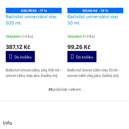
435,78 Kč
–11 %
121,05 Kč
–18 %
Ballistol univerzální olej
Ballistol univerzální olej
500 ml
50 ml
Skladem
(>3 ks)
Skladem
(>3 ks)
387,12 Kč
99,26 Kč
Do košíku
Do košíku
Ballistol Univerzálny olej 500 ml -
Ballistol Univerzální olej 50 ml -
univerzálny olej ako žiadny iný
univerzální olej jako žádný jiný
30
položek celkem
O
v
l
Z
á
á
d
p
a
a
Info
c