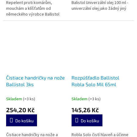
Repelent proti komárům,
Balistol Univerzální olej 100 ml -
mouchám a klíšťatům od
univerzální olej jako žádný jiný
německého výrobce Ballistol
Čistiace handričky na nože
Rozpúšťadlo Ballistol
Ballistol 3ks
Robla Solo Mil 65ml
Skladem
(>3 ks)
Skladem
(>3 ks)
254,20 Kč
145,26 Kč
Do košíku
Do košíku
Čistiace handričky na nože a
Robla Solo čistí hlaveň a účinne