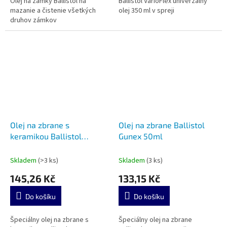
Olej na zámky Ballistol na
Ballistol VarioFlex univerzálny
mazanie a čistenie všetkých
olej 350 ml v spreji
druhov zámkov
Olej na zbrane s
Olej na zbrane Ballistol
keramikou Ballistol
Gunex 50ml
GunCer 50ml
Skladem
(>3 ks)
Skladem
(3 ks)
145,26 Kč
133,15 Kč
Do košíku
Do košíku
Špeciálny olej na zbrane s
Špeciálny olej na zbrane