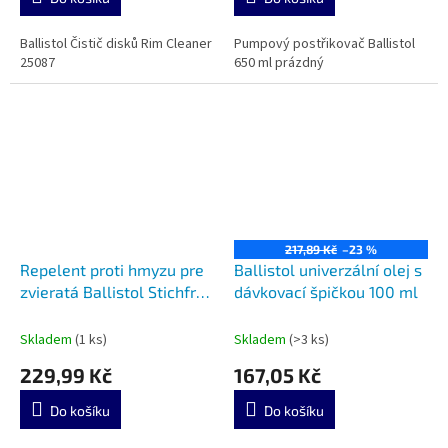
Ballistol Čistič disků Rim Cleaner
Pumpový postřikovač Ballistol
25087
650 ml prázdný
217,89 Kč
–23 %
Repelent proti hmyzu pre
Ballistol univerzální olej s
zvieratá Ballistol Stichfrei
dávkovací špičkou 100 ml
Animal 100ml
Skladem
(1 ks)
Skladem
(>3 ks)
229,99 Kč
167,05 Kč
Do košíku
Do košíku