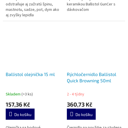
odstraňuje aj zažratú špinu,
keramikou Ballistol GunCer s
mastnotu, sadze, pot, dym ako
dávkovačom
aj zvyšky lepidla
Ballistol olejnička 15 ml
Rýchločernidlo Ballistol
Quick Browning 50ml
Skladem
(>3 ks)
2 - 4 týdny
157,36 Kč
360,73 Kč
Do košíku
Do košíku
Olejnička na bodové
Čiernidlo na použitie za studena