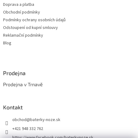
t
í
Doprava a platba
í
p
Obchodní podmínky
r
v
Podmínky ochrany osobních údajů
k
Odstoupení od kupní smlouvy
y
Reklamační podmínky
v
ý
Blog
p
i
s
u
Prodejna
Prodejna v Trnavě
Kontakt
obchod
@
baterky-noze.sk
+421 948 332 762
https://www.facebook.com/baterkynoze.sk