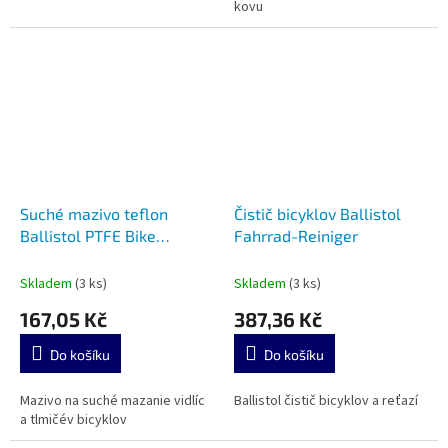
kovu
Suché mazivo teflon
Čistič bicyklov Ballistol
Ballistol PTFE Bike
Fahrrad-Reiniger
DryLube
Skladem
(3 ks)
Skladem
(3 ks)
167,05 Kč
387,36 Kč
Do košíku
Do košíku
Mazivo na suché mazanie vidlíc
Ballistol čistič bicyklov a reťazí
a tlmičév bicyklov