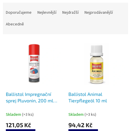
Ř
a
Doporučujeme
Nejlevnější
Nejdražší
Nejprodávanější
z
e
Abecedně
n
í
V
p
ý
r
p
o
i
d
s
u
p
k
r
t
o
ů
d
Ballistol Impregnační
Ballistol Animal
u
sprej Pluvonin, 200 ml
Tierpflegeöl 10 ml
k
BAL-25013
t
Skladem
(>3 ks)
Skladem
(>3 ks)
ů
121,05 Kč
94,42 Kč