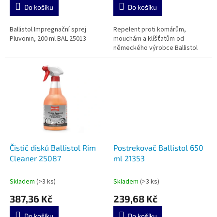
Do košíku
Do košíku
Ballistol Impregnační sprej
Repelent proti komárům,
Pluvonin, 200 ml BAL-25013
mouchám a klíšťatům od
německého výrobce Ballistol
Čistič disků Ballistol Rim
Postrekovač Ballistol 650
Cleaner 25087
ml 21353
Skladem
(>3 ks)
Skladem
(>3 ks)
387,36 Kč
239,68 Kč
Do košíku
Do košíku