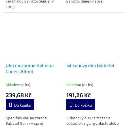
keramikou Ballistol GunCer v
Ballistol Gunex v spreji
spreji
Olej na zbrane Ballistol
Silikonový olej Ballistol
Gunex 200ml
Skladem
(3 ks)
Skladem
(>3 ks)
239,68 Kč
191,26 Kč
Do košíku
Do košíku
Špeciálny olej na zbrane
Silikonový olej na mazanie
Ballistol Gunex v spreji
súčiastok z gumy, plastu alebo