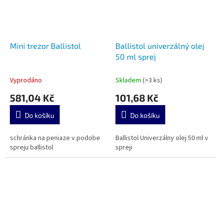
Mini trezor Ballistol
Ballistol univerzálný olej
50 ml sprej
Vyprodáno
Skladem
(>3 ks)
581,04 Kč
101,68 Kč
Do košíku
Do košíku
schránka na peniaze v podobe
Ballistol Univerzálny olej 50 ml v
spreju ballistol
spreji