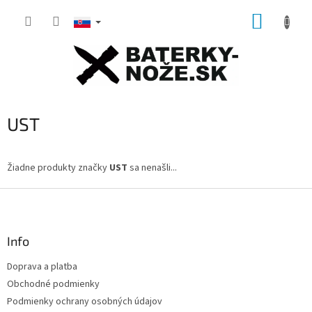
Prejsť
NÁKUP
na
obsah
KOŠÍK
UST
Žiadne produkty značky
UST
sa nenašli...
Z
á
p
ä
Info
t
Doprava a platba
i
Obchodné podmienky
e
Podmienky ochrany osobných údajov