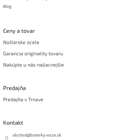
v
Blog
ý
p
i
s
Ceny a tovar
u
Nožiarske ocele
Garancia originality tovaru
Nakúpte u nás najlacnejšie
Predajňa
Predajňa v Trnave
Kontakt
obchod
@
baterky-noze.sk