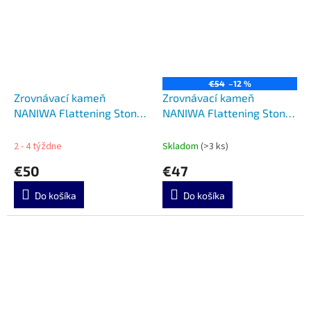
€54
–12 %
Zrovnávací kameň
Zrovnávací kameň
NANIWA Flattening Stone
NANIWA Flattening Stone
220 A-120
24 A-110
2 - 4 týždne
Skladom
(>3 ks)
€50
€47
Do košíka
Do košíka