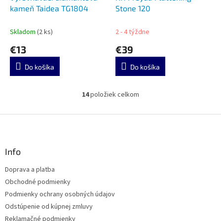
kameň Taidea TG1804
Stone 120
Skladom
(2 ks)
2 - 4 týždne
€13
€39
Do košíka
Do košíka
14
položiek celkom
O
v
l
Z
á
á
d
p
a
ä
Info
c
t
i
Doprava a platba
i
e
Obchodné podmienky
p
e
r
Podmienky ochrany osobných údajov
v
Odstúpenie od kúpnej zmluvy
k
Reklamačné podmienky
y