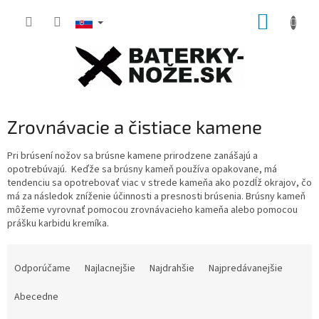
Prejsť
NÁKUP
na
obsah
KOŠÍK
Zrovnávacie a čistiace kamene
Pri brúsení nožov sa brúsne kamene prirodzene zanášajú a
opotrebúvajú.
Keďže sa brúsny kameň používa opakovane, má
tendenciu sa opotrebovať viac v strede kameňa ako pozdĺž okrajov,
čo
má za následok zníženie účinnosti a presnosti brúsenia.
Brúsny kameň
môžeme vyrovnať pomocou zrovnávacieho kameňa alebo pomocou
prášku karbidu kremíka.
R
a
Odporúčame
Najlacnejšie
Najdrahšie
Najpredávanejšie
d
e
Abecedne
n