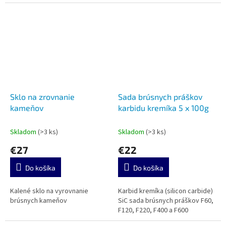
Sklo na zrovnanie
Sada brúsnych práškov
kameňov
karbidu kremíka 5 x 100g
Skladom
(>3 ks)
Skladom
(>3 ks)
€27
€22
Do košíka
Do košíka
Kalené sklo na vyrovnanie
Karbid kremíka (silicon carbide)
brúsnych kameňov
SiC sada brúsnych práškov F60,
F120, F220, F400 a F600