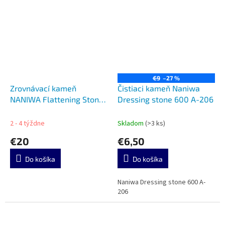
€9
–27 %
Zrovnávací kameň
Čistiaci kameň Naniwa
NANIWA Flattening Stone
Dressing stone 600 A-206
220 A-102
2 - 4 týždne
Skladom
(>3 ks)
€20
€6,50
Do košíka
Do košíka
Naniwa Dressing stone 600 A-
206