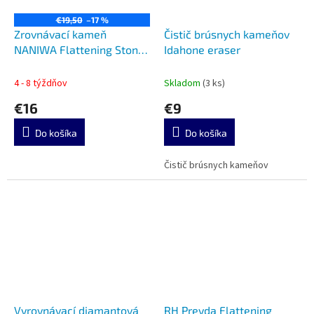
€19,50
–17 %
Zrovnávací kameň
Čistič brúsnych kameňov
NANIWA Flattening Stone
Idahone eraser
24 A-101
4 - 8 týždňov
Skladom
(3 ks)
€16
€9
Do košíka
Do košíka
Čistič brúsnych kameňov
Vyrovnávací diamantová
RH Preyda Flattening