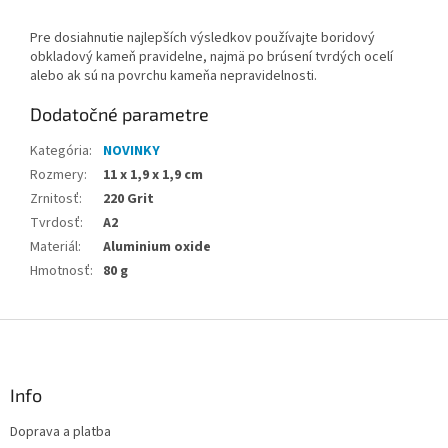
Pre dosiahnutie najlepších výsledkov používajte boridový
obkladový kameň pravidelne, najmä po brúsení tvrdých ocelí
alebo ak sú na povrchu kameňa nepravidelnosti.
Dodatočné parametre
Kategória
:
NOVINKY
Rozmery
:
11 x 1,9 x 1,9 cm
Zrnitosť
:
220 Grit
Tvrdosť
:
A2
Materiál
:
Aluminium oxide
Hmotnosť
:
80 g
Z
á
p
ä
Info
t
Doprava a platba
i