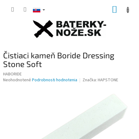
Prejsť
NÁKUP
na
obsah
KOŠÍK
Čistiaci kameň Boride Dressing
Stone Soft
HABORIDE
Priemerné
Neohodnotené
Podrobnosti hodnotenia
Značka:
HAPSTONE
hodnotenie
produktu
je
0,0
z
5
hviezdičiek.