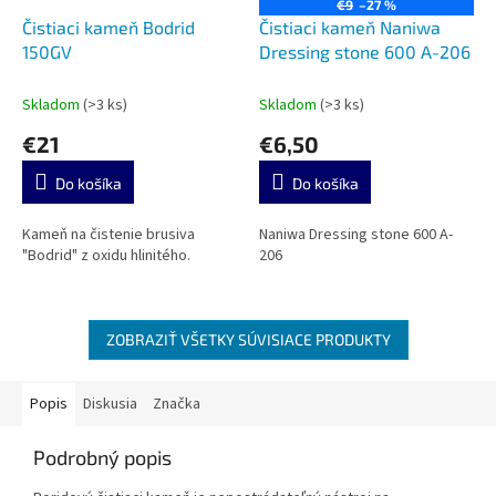
€9
–27 %
Čistiaci kameň Bodrid
Čistiaci kameň Naniwa
150GV
Dressing stone 600 A-206
Skladom
(>3 ks)
Skladom
(>3 ks)
€21
€6,50
Do košíka
Do košíka
Kameň na čistenie brusiva
Naniwa Dressing stone 600 A-
"Bodrid" z oxidu hlinitého.
206
ZOBRAZIŤ VŠETKY SÚVISIACE PRODUKTY
Popis
Diskusia
Značka
Podrobný popis