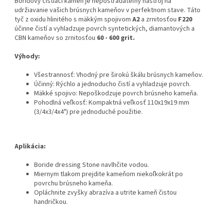
Boridový čistiaci kameň je nepostrádateľný nástroj na
udržiavanie vašich brúsnych kameňov v perfektnom stave.
Táto
tyč z oxidu hlinitého s mäkkým spojivom
A2
a zrnitosťou
F220
účinne čistí a vyhladzuje povrch syntetických, diamantových a
CBN kameňov so zrnitosťou
60 - 600 grit.
Výhody:
Všestrannosť: Vhodný pre širokú škálu brúsnych kameňov.
Účinný: Rýchlo a jednoducho čistí a vyhladzuje povrch.
Mäkké spojivo: Nepoškodzuje povrch brúsneho kameňa.
Pohodlná veľkosť: Kompaktná veľkosť 110x19x19 mm
(3/4x3/4x4") pre jednoduché použitie.
Aplikácia:
Boride dressing Stone navlhčite vodou.
Miernym tlakom prejdite kameňom niekoľkokrát po
povrchu brúsneho kameňa.
Opláchnite zvyšky abrazíva a utrite kameň čistou
handričkou.