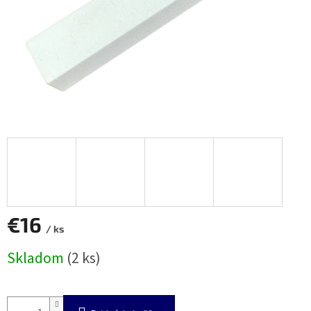
€16
/ ks
Jednotková
Skladom
(2 ks)
cena: