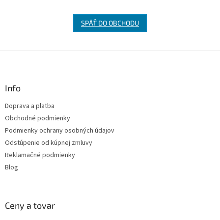
SPÄŤ DO OBCHODU
Z
á
p
ä
Info
t
Doprava a platba
i
Obchodné podmienky
e
Podmienky ochrany osobných údajov
Odstúpenie od kúpnej zmluvy
Reklamačné podmienky
Blog
Ceny a tovar