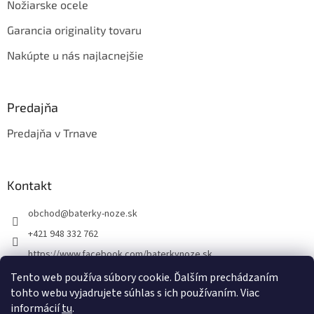
Nožiarske ocele
Garancia originality tovaru
Nakúpte u nás najlacnejšie
Predajňa
Predajňa v Trnave
Kontakt
obchod
@
baterky-noze.sk
+421 948 332 762
https://www.facebook.com/baterkynoze.sk
/baterkynoze
Tento web používa súbory cookie. Ďalším prechádzaním
tohto webu vyjadrujete súhlas s ich používaním. Viac
https://www.youtube.com/@nozebaterky
informácií
tu
.