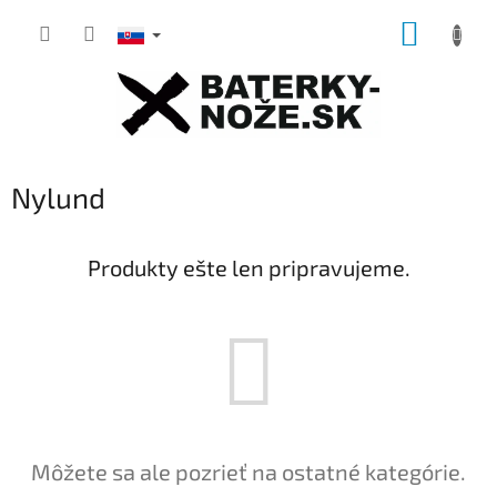
Prejsť
NÁKUP
na
obsah
KOŠÍK
Nylund
Produkty ešte len pripravujeme.
Môžete sa ale pozrieť na ostatné kategórie.