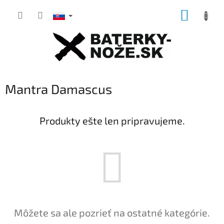
Prejsť
NÁKUP
na
obsah
KOŠÍK
Mantra Damascus
Produkty ešte len pripravujeme.
Môžete sa ale pozrieť na ostatné kategórie.