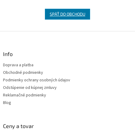
SPÄŤ DO OBCHODU
Z
á
p
ä
Info
t
Doprava a platba
i
Obchodné podmienky
e
Podmienky ochrany osobných údajov
Odstúpenie od kúpnej zmluvy
Reklamačné podmienky
Blog
Ceny a tovar