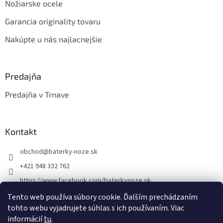
Nožiarske ocele
Garancia originality tovaru
Nakúpte u nás najlacnejšie
Predajňa
Predajňa v Trnave
Kontakt
obchod
@
baterky-noze.sk
+421 948 332 762
https://www.facebook.com/baterkynoze.sk
/baterkynoze
Tento web používa súbory cookie. Ďalším prechádzaním
tohto webu vyjadrujete súhlas s ich používaním. Viac
https://www.youtube.com/@nozebaterky
informácií
tu
.