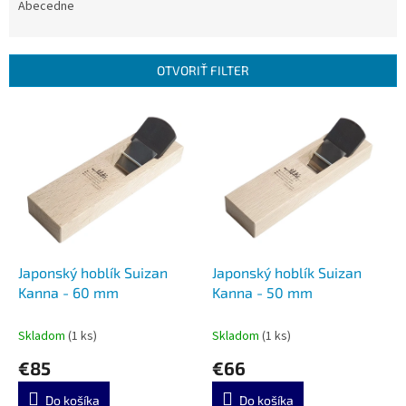
e
Abecedne
n
i
e
OTVORIŤ FILTER
p
r
V
o
ý
d
p
u
i
k
s
t
p
o
r
v
o
d
Japonský hoblík Suizan
Japonský hoblík Suizan
u
Kanna - 60 mm
Kanna - 50 mm
k
t
Skladom
(1 ks)
Skladom
(1 ks)
o
€85
€66
v
Do košíka
Do košíka