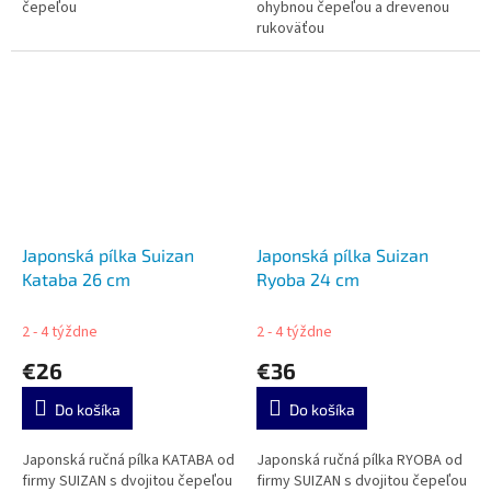
čepeľou
ohybnou čepeľou a drevenou
rukoväťou
Japonská pílka Suizan
Japonská pílka Suizan
Kataba 26 cm
Ryoba 24 cm
2 - 4 týždne
2 - 4 týždne
€26
€36
Do košíka
Do košíka
Japonská ručná pílka KATABA od
Japonská ručná pílka RYOBA od
firmy SUIZAN s dvojitou čepeľou
firmy SUIZAN s dvojitou čepeľou