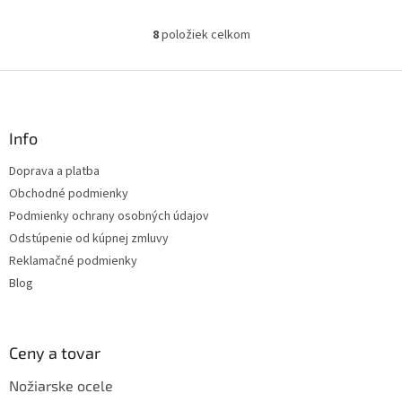
8
položiek celkom
O
v
l
Z
á
á
d
p
a
ä
Info
c
t
i
Doprava a platba
i
e
Obchodné podmienky
p
e
r
Podmienky ochrany osobných údajov
v
Odstúpenie od kúpnej zmluvy
k
Reklamačné podmienky
y
v
Blog
ý
p
i
s
Ceny a tovar
u
Nožiarske ocele