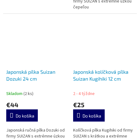
firmy SUIZAN s extrémne úzkou
čepeľou
Japonská pílka Suizan
Japonská kolíčková pílka
Dozuki 24 cm
Suizan Kugihiki 12 cm
Skladom
(2 ks)
2 - 4 týždne
€44
€25
Do košíka
Do košíka
Japonská ručná pílka Dozuki od
Kolíčková pílka Kugihiki od firmy
firmy SUIZAN s extrémne úzkou
SUIZAN s krátkou a extrémne