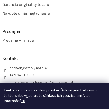
Garancia originality tovaru
Nakúpte u nás najlacnejšie
Predajňa
Predajňa v Trnave
Kontakt
obchod
@
baterky-noze.sk
+421 948 332 762
https://www.facebook.com/baterkynoze.sk
/baterkynoze
Tento web používa súbory cookie. Ďalším prechádzaním
tohto webu vyjadrujete súhlas s ich používaním. Viac
https://www.youtube.com/@nozebaterky
informácií
tu
.