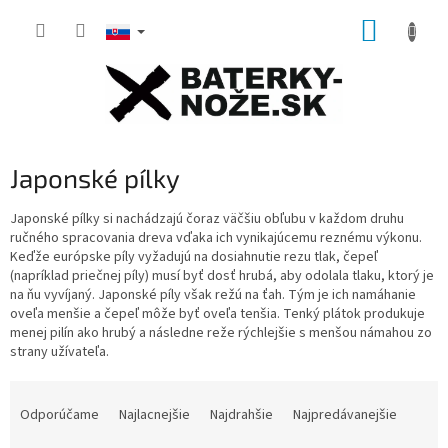
Prejsť
NÁKUP
na
obsah
KOŠÍK
Japonské pílky
Japonské pílky si nachádzajú čoraz väčšiu obľubu v každom druhu
ručného spracovania dreva vďaka ich vynikajúcemu reznému výkonu.
Keďže európske píly vyžadujú na dosiahnutie rezu tlak, čepeľ
(napríklad priečnej píly) musí byť dosť hrubá, aby odolala tlaku, ktorý je
na ňu vyvíjaný.
Japonské píly však režú na ťah.
Tým je ich namáhanie
oveľa menšie a čepeľ môže byť oveľa tenšia.
Tenký plátok produkuje
menej pilín ako hrubý a následne reže rýchlejšie s menšou námahou zo
strany užívateľa.
R
a
Odporúčame
Najlacnejšie
Najdrahšie
Najpredávanejšie
d