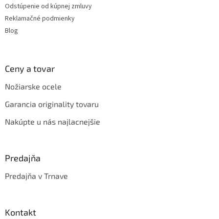
v
Odstúpenie od kúpnej zmluvy
k
Reklamačné podmienky
y
v
Blog
ý
p
i
s
Ceny a tovar
u
Nožiarske ocele
Garancia originality tovaru
Nakúpte u nás najlacnejšie
Predajňa
Predajňa v Trnave
Kontakt