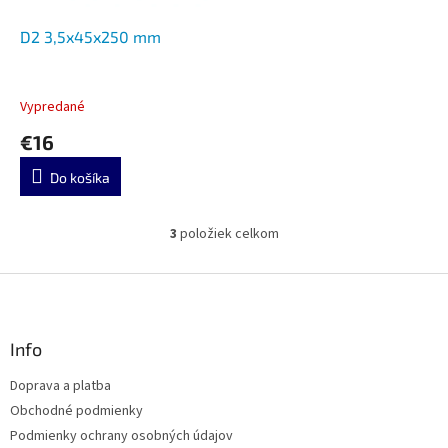
D2 3,5x45x250 mm
Vypredané
€16
Do košíka
3
položiek celkom
O
v
l
Z
á
á
d
p
a
ä
Info
c
t
i
Doprava a platba
i
e
Obchodné podmienky
p
e
r
Podmienky ochrany osobných údajov