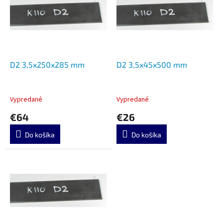
u
i
k
s
t
p
o
r
v
o
d
D2 3,5x250x285 mm
D2 3,5x45x500 mm
u
k
t
Vypredané
Vypredané
o
€64
€26
v
Do košíka
Do košíka