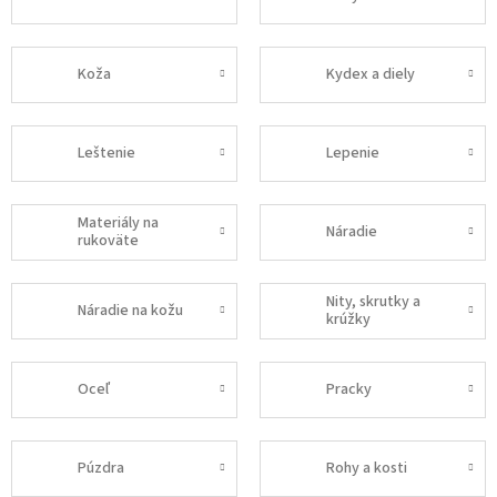
Koža
Kydex a diely
Leštenie
Lepenie
Materiály na
Náradie
rukoväte
Nity, skrutky a
Náradie na kožu
krúžky
Oceľ
Pracky
Púzdra
Rohy a kosti