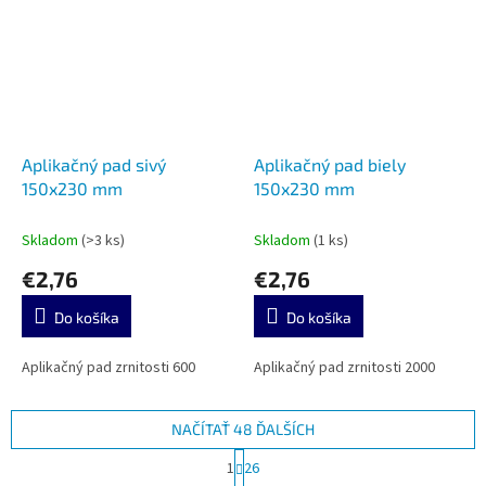
Aplikačný pad sivý
Aplikačný pad biely
150x230 mm
150x230 mm
Skladom
(>3 ks)
Skladom
(1 ks)
€2,76
€2,76
Do košíka
Do košíka
Aplikačný pad zrnitosti 600
Aplikačný pad zrnitosti 2000
NAČÍTAŤ 48 ĎALŠÍCH
S
1
26
t