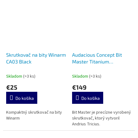
Skrutkovač na bity Winarm
Audacious Concept Bit
CA03 Black
Master Titanium
Stonewashed TRC Design
Skladom
(>3 ks)
Skladom
(>3 ks)
€25
€149
Do košíka
Do košíka
Kompaktný skrutkovač na bity
Bit Master je precízne vyrobený
Winarm
skrutkovač, ktorý vytvoril
Andrius Tricius.