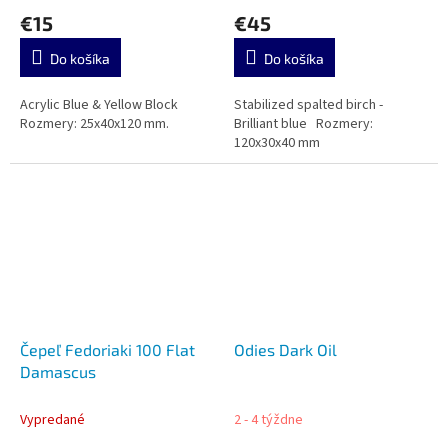
€15
€45
Do košíka
Do košíka
Acrylic Blue & Yellow Block
Stabilized spalted birch -
Rozmery: 25x40x120 mm.
Brilliant blue Rozmery:
120x30x40 mm
Čepeľ Fedoriaki 100 Flat
Odies Dark Oil
Damascus
Vypredané
2 - 4 týždne