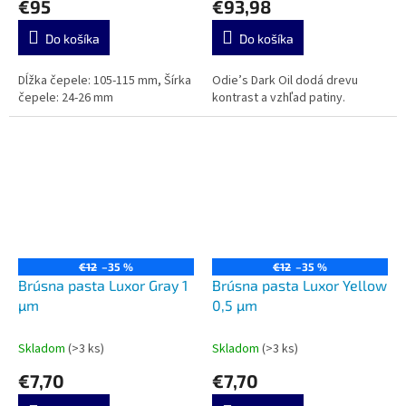
€95
€93,98
Do košíka
Do košíka
Dĺžka čepele: 105-115 mm, Šírka
Odie’s Dark Oil dodá drevu
čepele: 24-26 mm
kontrast a vzhľad patiny.
€12
–35 %
€12
–35 %
Brúsna pasta Luxor Gray 1
Brúsna pasta Luxor Yellow
µm
0,5 µm
Skladom
(>3 ks)
Skladom
(>3 ks)
€7,70
€7,70