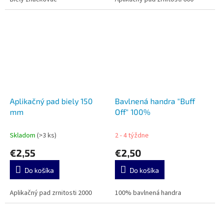
Aplikačný pad biely 150
Bavlnená handra "Buff
mm
Off" 100%
Skladom
(>3 ks)
2 - 4 týždne
€2,55
€2,50
Do košíka
Do košíka
Aplikačný pad zrnitosti 2000
100% bavlnená handra