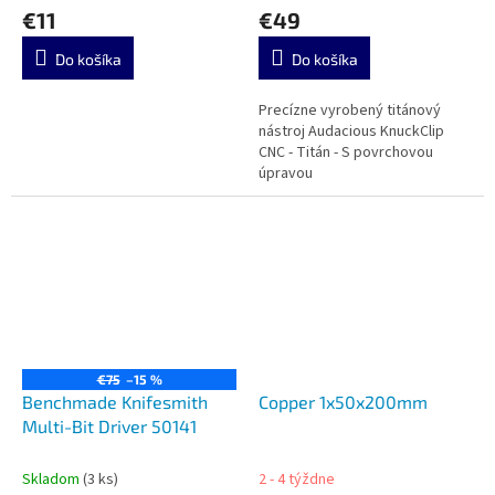
€11
€49
Do košíka
Do košíka
Precízne vyrobený titánový
nástroj Audacious KnuckClip
CNC - Titán - S povrchovou
úpravou
€75
–15 %
Benchmade Knifesmith
Copper 1x50x200mm
Multi-Bit Driver 50141
Skladom
(3 ks)
2 - 4 týždne