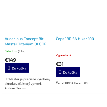
Audacious Concept Bit
Čepeľ BRISA Hiker 100
Master Titanium DLC TRC
Design
Skladom
(2 ks)
Priemerné
Vypredané
hodnotenie
€149
produktu
€31
je
Do košíka
5,0
Do košíka
z
5
Bit Master je precízne vyrobený
Čepeľ BRISA Hiker 100
hviezdičiek.
skrutkovač, ktorý vytvoril
Andrius Tricius.