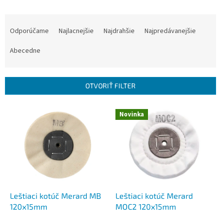
R
a
Odporúčame
Najlacnejšie
Najdrahšie
Najpredávanejšie
d
e
Abecedne
n
i
e
OTVORIŤ FILTER
p
r
V
Novinka
o
ý
d
p
u
i
k
s
t
p
o
r
v
o
d
Leštiaci kotúč Merard MB
Leštiaci kotúč Merard
u
120x15mm
MOC2 120x15mm
k