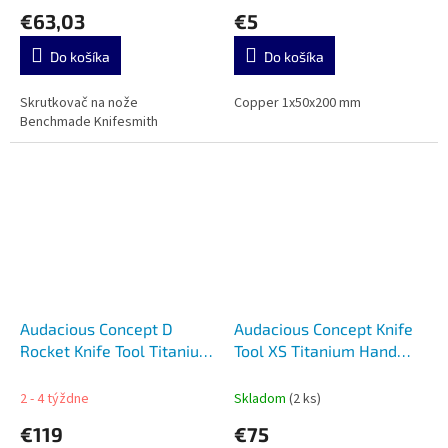
€63,03
€5
Do košíka
Do košíka
Skrutkovač na nože
Copper 1x50x200 mm
Benchmade Knifesmith
Audacious Concept D
Audacious Concept Knife
Rocket Knife Tool Titanium
Tool XS Titanium Hand
Stonewashed
Polished
2 - 4 týždne
Skladom
(2 ks)
€119
€75