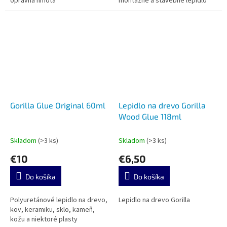
opravná hmota
montážne a stavebné lepidlo
Gorilla Glue Original 60ml
Lepidlo na drevo Gorilla
Wood Glue 118ml
Skladom
(>3 ks)
Skladom
(>3 ks)
€10
€6,50
Do košíka
Do košíka
Polyuretánové lepidlo na drevo,
Lepidlo na drevo Gorilla
kov, keramiku, sklo, kameň,
kožu a niektoré plasty