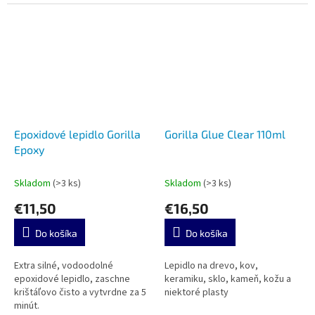
Epoxidové lepidlo Gorilla
Gorilla Glue Clear 110ml
Epoxy
Skladom
(>3 ks)
Skladom
(>3 ks)
€11,50
€16,50
Do košíka
Do košíka
Extra silné, vodoodolné
Lepidlo na drevo, kov,
epoxidové lepidlo, zaschne
keramiku, sklo, kameň, kožu a
krištáľovo čisto a vytvrdne za 5
niektoré plasty
minút.