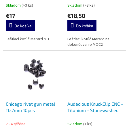
t
Skladom
(>3 ks)
Skladom
(>3 ks)
o
€17
€18,50
v
Do košíka
Do košíka
Leštiaci kotúč Merard MB
Leštiaci kotúč Merard na
dokončovanie MOC2
Chicago rivet gun metal
Audacious KnuckClip CNC -
11x7mm 10pcs
Titanium - Stonewashed
2 - 4 týždne
Skladom
(1 ks)