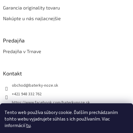
Garancia originality tovaru
Nakúpte u nás najlacnejšie
Predajňa
Predajňa v Trnave
Kontakt
obchod
@
baterky-noze.sk
+421 948 332 762
https://www.facebook.com/baterkynoze.sk
/baterkynoze
Tento web používa súbory cookie. Ďalším prechádzaním
tohto webu vyjadrujete súhlas s ich používaním. Viac
https://www.youtube.com/@nozebaterky
informácií
tu
.