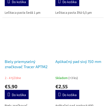
Do košíka
Do košíka
Leštiaca pasta šedá 1 µm
Leštiaca pasta žltá 0,5 µm
Biely priemyselný
Aplikačný pad sivý 150 mm
značkovač Tracer APTM2
2 - 4 týždne
Skladom
(>3 ks)
€5,90
€2,55
Do košíka
Do košíka
Biely značkovač
Aplikačný pad zrnitosti 600