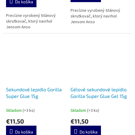
Do košíka
z
5
Precízne vyrobený titánový
Precízne vyrobený titánový
hviezdičiek.
skrutkovač, ktorý navrhol
skrutkovač, ktorý navrhol
Jensom Anso
Jensom Anso
Sekundové lepidlo Gorilla
Gélové sekundové lepidlo
Super Glue 15g
Gorilla Super Glue Gel 15g
Skladom
(>3 ks)
Skladom
(>3 ks)
€11,50
€11,50
Do košíka
Do košíka