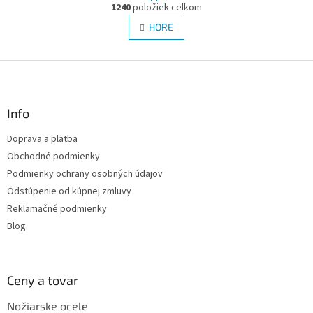
O
r
1240
položiek celkom
v
á
l
HORE
n
á
k
d
o
v
Z
a
a
c
á
n
i
p
i
e
ä
Info
e
p
t
r
Doprava a platba
i
v
Obchodné podmienky
e
k
y
Podmienky ochrany osobných údajov
v
Odstúpenie od kúpnej zmluvy
ý
Reklamačné podmienky
p
i
Blog
s
u
Ceny a tovar
Nožiarske ocele