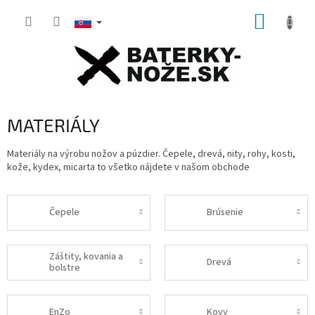
Prejsť
NÁKUP
na
obsah
KOŠÍK
MATERIÁLY
Materiály na výrobu nožov a púzdier. Čepele, drevá, nity, rohy, kosti,
kože, kydex, micarta to všetko nájdete v našom obchode
Čepele
Brúsenie
Záštity, kovania a
Drevá
bolstre
EnZo
Kovy