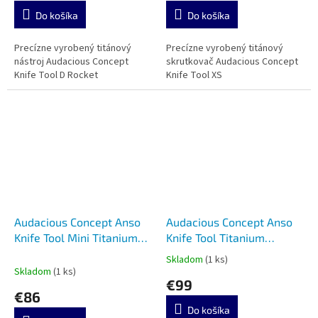
Do košíka
Do košíka
Precízne vyrobený titánový
Precízne vyrobený titánový
nástroj Audacious Concept
skrutkovač Audacious Concept
Knife Tool D Rocket
Knife Tool XS
Audacious Concept Anso
Audacious Concept Anso
Knife Tool Mini Titanium
Knife Tool Titanium
Stonewashed
Stonewashed
Skladom
(1 ks)
Priemerné
Skladom
(1 ks)
hodnotenie
€99
produktu
€86
je
Do košíka
5,0