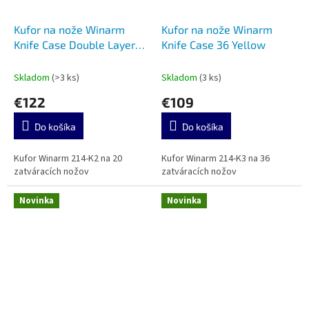
Kufor na nože Winarm
Kufor na nože Winarm
Knife Case Double Layer
Knife Case 36 Yellow
20 Black
Skladom
(>3 ks)
Skladom
(3 ks)
€122
€109
Do košíka
Do košíka
Kufor Winarm 214-K2 na 20
Kufor Winarm 214-K3 na 36
zatváracích nožov
zatváracích nožov
Novinka
Novinka