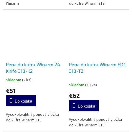
Winarm
do kufra Winarm 318
Pena do kufra Winarm 24
Pena do kufra Winarm EDC
Knife 318-K2
318-T2
Skladom
(2 ks)
Priemerné
Skladom
(>3 ks)
hodnotenie
€51
produktu
€62
je
Do košíka
5,0
Do košíka
z
5
Vysokokvalitná penová vložka
Vysokokvalitná penová vložka
hviezdičiek.
do kufra Winarm 318
do kufra Winarm 318