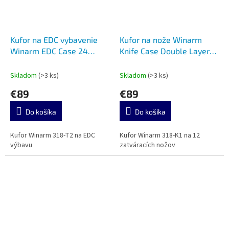
Kufor na EDC vybavenie
Kufor na nože Winarm
Winarm EDC Case 24
Knife Case Double Layer
Black
12 Black
Skladom
(>3 ks)
Skladom
(>3 ks)
€89
€89
Do košíka
Do košíka
Kufor Winarm 318-T2 na EDC
Kufor Winarm 318-K1 na 12
výbavu
zatváracích nožov