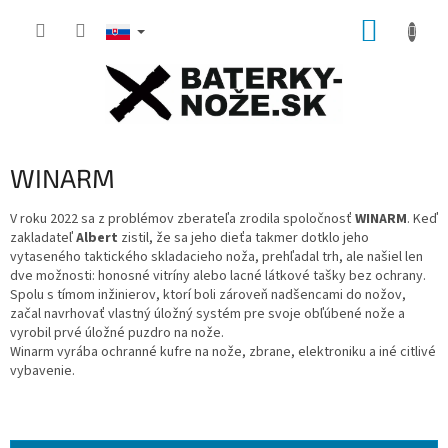
Prejsť
NÁKUP
na
obsah
KOŠÍK
WINARM
V roku 2022 sa z problémov zberateľa zrodila spoločnosť
WINARM
.
Keď
zakladateľ
Albert
zistil, že sa jeho dieťa takmer dotklo jeho
vytaseného taktického skladacieho noža, prehľadal trh, ale našiel len
dve možnosti: honosné vitríny alebo lacné látkové tašky bez ochrany.
Spolu s tímom inžinierov, ktorí boli zároveň nadšencami do nožov,
začal navrhovať vlastný úložný systém pre svoje obľúbené nože a
vyrobil prvé úložné puzdro na nože.
Winarm vyrába ochranné kufre na nože, zbrane, elektroniku a iné citlivé
vybavenie.