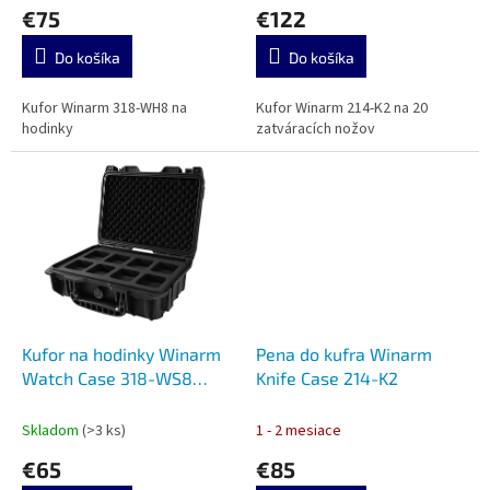
€75
€122
v
Do košíka
Do košíka
Kufor Winarm 318-WH8 na
Kufor Winarm 214-K2 na 20
hodinky
zatváracích nožov
Kufor na hodinky Winarm
Pena do kufra Winarm
Watch Case 318-WS8
Knife Case 214-K2
Black
Skladom
(>3 ks)
1 - 2 mesiace
€65
€85