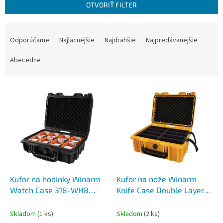
OTVORIŤ FILTER
R
a
Odporúčame
Najlacnejšie
Najdrahšie
Najpredávanejšie
d
e
Abecedne
n
i
V
e
ý
p
p
r
i
o
s
d
p
u
r
k
o
t
d
Kufor na hodinky Winarm
Kufor na nože Winarm
o
u
Watch Case 318-WH8
Knife Case Double Layer
v
k
Black
20 Yellow
t
Skladom
(1 ks)
Skladom
(2 ks)
o