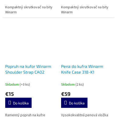
Kompaktný skrutkovač na bity
Kompaktný skrutkovač na bity
Winarm
Winarm
Popruh na kufor Winarm
Pena do kufra Winarm
Shoulder Strap CA02
Knife Case 318-K1
Skladom
(>3 ks)
Skladom
(2 ks)
€15
€59
Do košíka
Do košíka
Ramenný popruh na kufre
Vysokokvalitná penová vložka