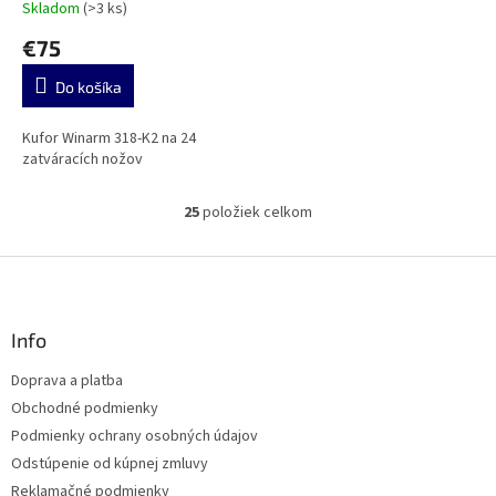
Skladom
(>3 ks)
€75
Do košíka
Kufor Winarm 318-K2 na 24
zatváracích nožov
25
položiek celkom
O
v
l
Z
á
á
d
p
a
ä
Info
c
t
i
Doprava a platba
i
e
Obchodné podmienky
p
e
r
Podmienky ochrany osobných údajov
v
Odstúpenie od kúpnej zmluvy
k
Reklamačné podmienky
y