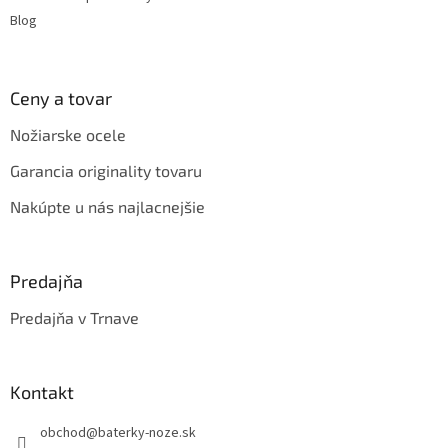
v
Blog
ý
p
i
s
Ceny a tovar
u
Nožiarske ocele
Garancia originality tovaru
Nakúpte u nás najlacnejšie
Predajňa
Predajňa v Trnave
Kontakt
obchod
@
baterky-noze.sk