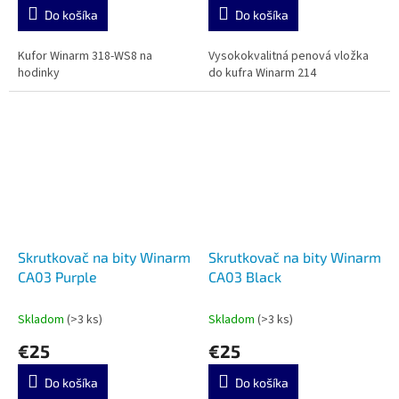
Do košíka
Do košíka
Kufor Winarm 318-WS8 na
Vysokokvalitná penová vložka
hodinky
do kufra Winarm 214
Skrutkovač na bity Winarm
Skrutkovač na bity Winarm
CA03 Purple
CA03 Black
Skladom
(>3 ks)
Skladom
(>3 ks)
€25
€25
Do košíka
Do košíka