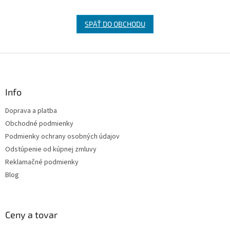
SPÄŤ DO OBCHODU
Z
á
p
ä
Info
t
Doprava a platba
i
Obchodné podmienky
e
Podmienky ochrany osobných údajov
Odstúpenie od kúpnej zmluvy
Reklamačné podmienky
Blog
Ceny a tovar