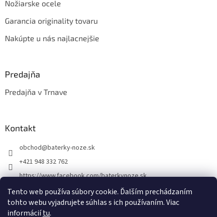
Nožiarske ocele
Garancia originality tovaru
Nakúpte u nás najlacnejšie
Predajňa
Predajňa v Trnave
Kontakt
obchod
@
baterky-noze.sk
+421 948 332 762
https://www.facebook.com/baterkynoze.sk
/baterkynoze
Tento web používa súbory cookie. Ďalším prechádzaním
tohto webu vyjadrujete súhlas s ich používaním. Viac
https://www.youtube.com/@nozebaterky
informácií
tu
.