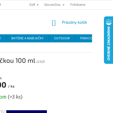
EUR
Slovenčina
NY OSOBNÝCH ÚDAJOV
ODSTÚPENIE OD KÚPNEJ ZMLUVY
Prihlásenie
REKLAMA
NÁKUPNÝ
Prázdny košík
KOŠÍK
Y
BATÉRIE A NABÍJAČKY
OUTDOOR
PARACORD
SE
ičkou 100 ml
21025
%
90
/ ks
ová
dom
(>3 ks)