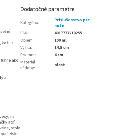
Dodatočné parametre
Príslušenstvo pre
Kategória
:
nože
eselné
EAN
:
4017777210255
Objem
:
100 ml
, kožu a
Výška
:
14,5 cm
Priemer
:
4 cm
etuhne ako
Materiál
plast
nádoby
:
tý a
vesy, na
ačky atď.
krine, stoly
opäť získa