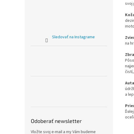
svoj
Kož
dezi
moto
Sledovať na Instagrame
Zvie
na hr
Zbra
Pôso
najje
čist
Auta
údrž
a le
Prie
Ďale
oceľ
Odoberať newsletter
Vložte svoj e-mail a my Vám budeme