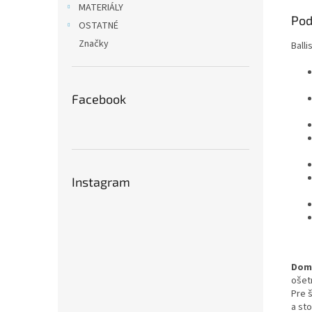
MATERIÁLY
Pod
OSTATNÉ
Značky
Balli
Facebook
Instagram
Dom 
ošet
Pre š
a st