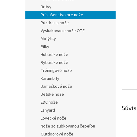
Britvy
Príslušenstvo pre nože
Púzdra na nože
Vyskakovacie nože OTF
Motýliky
Pílky
Hubárske nože
Rybárske nože
Tréningové nože
Karambity
Damaškové nože
Detské nože
EDC nože
Súvis
Lanyard
Lovecké nože
Nože so zúbkovanou čepeľou
Outdoorové nože