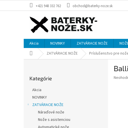
Prejsť
+421 948 332 762
obchod@baterky-noze.sk
na
obsah
Akcia
NOVINKY
ZATVÁRACIE NOŽE
NOŽE
Domov
ZATVÁRACIE NOŽE
Príslušenstvo pre nož
B
Ball
o
Preskočiť
č
Priemer
Neohod
Kategórie
kategórie
n
hodnote
ý
produkt
Akcia
p
je
NOVINKY
0,0
a
z
ZATVÁRACIE NOŽE
n
5
e
Náraďové nože
hviezdič
l
Nože s asistenciou
Automatické nože