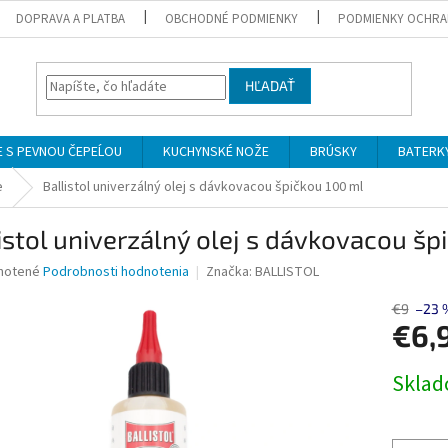
DOPRAVA A PLATBA
OBCHODNÉ PODMIENKY
PODMIENKY OCHRA
HĽADAŤ
 S PEVNOU ČEPEĹOU
KUCHYNSKÉ NOŽE
BRÚSKY
BATERK
e
Ballistol univerzálný olej s dávkovacou špičkou 100 ml
istol univerzálný olej s dávkovacou šp
né
notené
Podrobnosti hodnotenia
Značka:
BALLISTOL
nie
u
€9
–23 
€6,
Jednotk
Skla
cena:
iek.