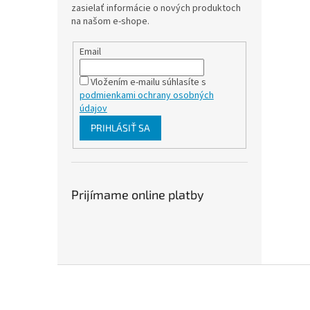
zasielať informácie o nových produktoch
na našom e-shope.
Email
Vložením e-mailu súhlasíte s
podmienkami ochrany osobných
údajov
PRIHLÁSIŤ SA
Prijímame online platby
Z
á
p