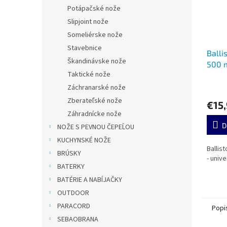
Potápačské nože
Slipjoint nože
Someliérske nože
Stavebnice
Balli
Škandinávske nože
500 
Taktické nože
Záchranarské nože
Zberateľské nože
€15
Záhradnícke nože
D
NOŽE S PEVNOU ČEPEĹOU
KUCHYNSKÉ NOŽE
Ballist
BRÚSKY
- unive
BATERKY
BATÉRIE A NABÍJAČKY
OUTDOOR
PARACORD
Popi
SEBAOBRANA