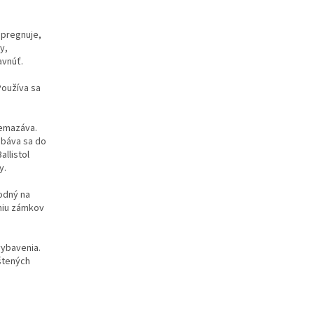
mpregnuje,
y,
avnúť.
 Používa sa
remazáva.
ebáva sa do
allistol
y.
hodný na
aniu zámkov
vybavenia.
eštených