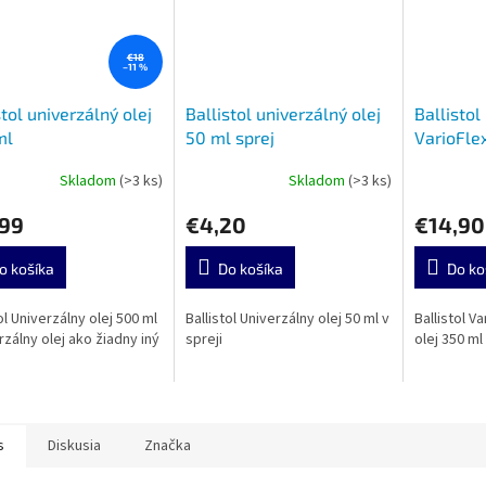
€18
–11 %
stol univerzálný olej
Ballistol univerzálný olej
Ballistol
ml
50 ml sprej
VarioFle
Skladom
(>3 ks)
Skladom
(>3 ks)
,99
€4,20
€14,90
o košíka
Do košíka
Do ko
ol Univerzálny olej 500 ml
Ballistol Univerzálny olej 50 ml v
Ballistol V
rzálny olej ako žiadny iný
spreji
olej 350 ml 
s
Diskusia
Značka