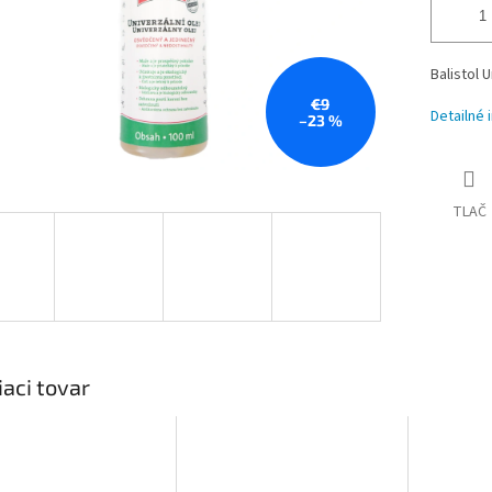
Balistol U
€9
Detailné 
–23 %
TLAČ
iaci tovar