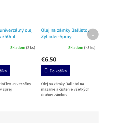
 univerzálný olej
Olej na zámky Ballistol
Ďalší
x 350ml
Zylinder-Spray
produkt
Skladom
(2 ks)
Skladom
(>3 ks)
€6,50
šíka
Do košíka
arioFlex univerzálny
Olej na zámky Ballistol na
v spreji
mazanie a čistenie všetkých
druhov zámkov