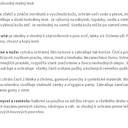
 pôvodný matný lesk.
a:
zľahčí a zvláční stvrdnutú a vyschnutú kožu, ochráni voči vode a plesni, i
nfikuje a dodá hodvábny lesk. Je výborný na nábytok, topánky, sedla a steh
cyklovú kožu atď. Je nevhodný na semiš. Svetla koža môže po natretí stm
ratá:
je ideálny a vhodný k starostlivosti o psiu srsť, labky a k čisteniu uší.
ivu, chvost a kopy koní.
ne a nože:
vytvára ochranný film na kove a zabraňuje tak korózii. Čistí a p
bí proti zvyškom prachu, olova, medi a tombaku. Nezanecháva živicu. Vstr
mnejších prasklín, rozpúšťa staré znečistenie a živicu nevhodných olejov.. B
í, udržuje a ochraňuje všetky časti vrátane pažby a kožených remeňov pušk
:
chráni časti z hliníka a chrómu, gumové povrchy a syntetické materiáli. V
bu interiéru. Uvoľňuje stuhnuté zámky a vŕzgajúce panty. Zabraňuje zamŕz
peniu gumy v zime.
mysel a remeslo:
ballistol sa používa na údržbu strojov a všetkého druhu 
j k mazaniu jemných závitov, nástrojov a váh. Je vhodný k ochrane jemne l
ových kovových povrchov.