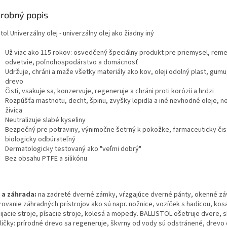
robný popis
stol Univerzálny olej - univerzálny olej
ako žiadny iný
Už viac ako 115 rokov: osvedčený špeciálny produkt
pre priemysel, rem
odvetvie, poľnohospodárstvo a
domácnosť
Udržuje, chráni a maže všetky materiály ako
kov, oleji odolný plast, gumu
drevo
Čistí, vsakuje sa, konzervuje, regeneruje a chráni
proti korózii a hrdzi
Rozpúšťa mastnotu, decht, špinu, zvyšky lepidla
a iné nevhodné oleje, n
živica
Neutralizuje slabé kyseliny
Bezpečný pre potraviny, výnimočne šetrný k pokožke,
farmaceuticky čis
biologicky odbúrateľný
Dermatologicky testovaný ako "veľmi dobrý"
Bez obsahu PTFE a silikónu
a záhrada:
n
a zadreté dverné zámky, vŕzgajúce dverné pánty, okenné zá
rovanie záhradných prístrojov ako sú napr. nožnice, vozíček s hadicou, kos
ijacie stroje, písacie stroje, kolesá a mopedy. BALLISTOL ošetruje dvere, s
oličky: prírodné drevo sa regeneruje, škvrny od vody sú odstránené, drevo 