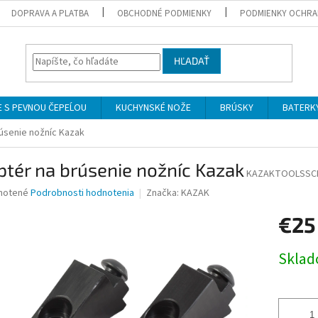
DOPRAVA A PLATBA
OBCHODNÉ PODMIENKY
PODMIENKY OCHRA
HĽADAŤ
 S PEVNOU ČEPEĹOU
KUCHYNSKÉ NOŽE
BRÚSKY
BATERK
úsenie nožníc Kazak
tér na brúsenie nožníc Kazak
KAZAKTOOLSSC
né
notené
Podrobnosti hodnotenia
Značka:
KAZAK
nie
€2
u
Jednotk
Skla
cena:
iek.