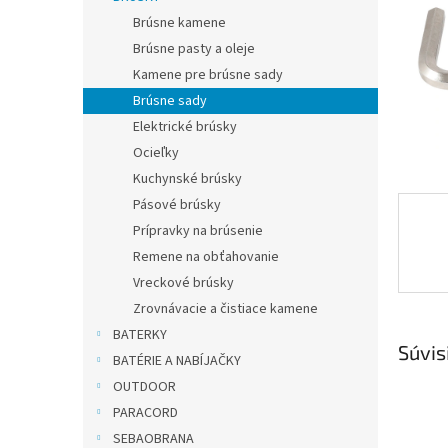
Brúsne kamene
Brúsne pasty a oleje
Kamene pre brúsne sady
Brúsne sady
Elektrické brúsky
Ocieľky
Kuchynské brúsky
Pásové brúsky
Prípravky na brúsenie
Remene na obťahovanie
Vreckové brúsky
Zrovnávacie a čistiace kamene
BATERKY
Súvis
BATÉRIE A NABÍJAČKY
OUTDOOR
PARACORD
SEBAOBRANA