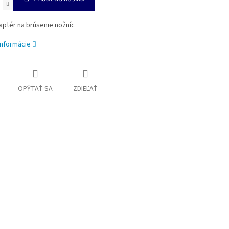
aptér na brúsenie nožníc
informácie
OPÝTAŤ SA
ZDIEĽAŤ