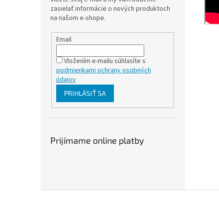
zasielať informácie o nových produktoch
na našom e-shope.
Email
Vložením e-mailu súhlasíte s
podmienkami ochrany osobných
údajov
PRIHLÁSIŤ SA
Prijímame online platby
Z
á
p