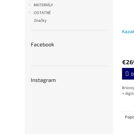
MATERIÁLY
OSTATNÉ
Značky
Kazak
Facebook
€26
D
Instagram
Brúsny
+ digi
Popi