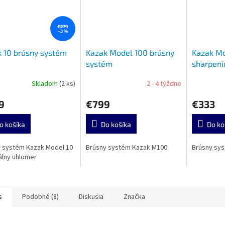
€279
–3 %
 10 brúsny systém
Kazak Model 100 brúsny
Kazak Mo
systém
sharpeni
Skladom
(2 ks)
2 - 4 týždne
9
€799
€333
o košíka
Do košíka
Do ko
 systém Kazak Model 10
Brúsny systém Kazak M100
Brúsny sy
tálny uhlomer
s
Podobné (8)
Diskusia
Značka