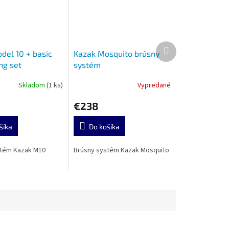
Ďalší
del 10 + basic
Kazak Mosquito brúsny
produkt
ng set
systém
Skladom
(1 ks)
Vypredané
€238
šíka
Do košíka
stém Kazak M10
Brúsny systém Kazak Mosquito