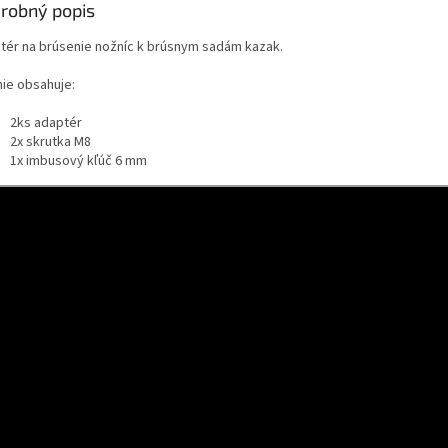
robný popis
tér na brúsenie nožníc k brúsnym sadám kazak.
nie obsahuje:
2ks adaptér
2x skrutka M8
1x imbusový kľúč 6 mm