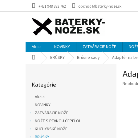
Prejsť
+421 948 332 762
obchod@baterky-noze.sk
na
obsah
Akcia
NOVINKY
ZATVÁRACIE NOŽE
NOŽE
Domov
BRÚSKY
Brúsne sady
Adaptér na br
B
Adap
o
Preskočiť
č
Priemer
Neohod
Kategórie
kategórie
n
hodnote
ý
produkt
Akcia
p
je
NOVINKY
0,0
a
z
ZATVÁRACIE NOŽE
n
5
e
NOŽE S PEVNOU ČEPEĹOU
hviezdič
l
KUCHYNSKÉ NOŽE
BRÚSKY