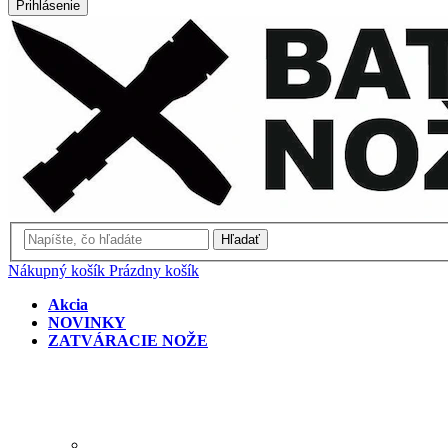
Prihlásenie
Hľadať
Nákupný košík
Prázdny košík
Akcia
NOVINKY
ZATVÁRACIE NOŽE