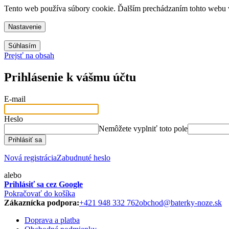
Tento web používa súbory cookie. Ďalším prechádzaním tohto webu vy
Nastavenie
Súhlasím
Prejsť na obsah
Prihlásenie k vášmu účtu
E-mail
Heslo
Nemôžete vyplniť toto pole
Prihlásiť sa
Nová registrácia
Zabudnuté heslo
alebo
Prihlásiť sa cez Google
Pokračovať do košíka
Zákaznícka podpora:
+421 948 332 762
obchod@baterky-noze.sk
Doprava a platba