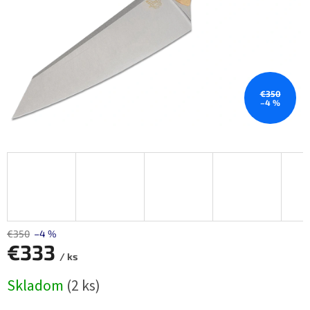
€350
–4 %
€350
–4 %
€333
/ ks
Jednotková
Skladom
(2 ks)
cena: