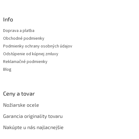
á
p
ä
Info
t
Doprava a platba
i
Obchodné podmienky
e
Podmienky ochrany osobných údajov
Odstúpenie od kúpnej zmluvy
Reklamačné podmienky
Blog
Ceny a tovar
Nožiarske ocele
Garancia originality tovaru
Nakúpte u nás najlacnejšie