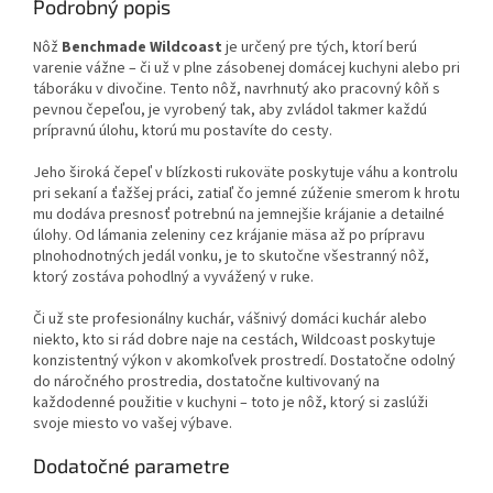
Podrobný popis
Nôž
Benchmade Wildcoast
je určený pre tých, ktorí berú
varenie vážne – či už v plne zásobenej domácej kuchyni alebo pri
táboráku v divočine.
Tento nôž, navrhnutý ako pracovný kôň s
pevnou čepeľou, je vyrobený tak, aby zvládol takmer každú
prípravnú úlohu, ktorú mu postavíte do cesty.
Jeho široká čepeľ v blízkosti rukoväte poskytuje váhu a kontrolu
pri sekaní a ťažšej práci, zatiaľ čo jemné zúženie smerom k hrotu
mu dodáva presnosť potrebnú na jemnejšie krájanie a detailné
úlohy.
Od lámania zeleniny cez krájanie mäsa až po prípravu
plnohodnotných jedál vonku, je to skutočne všestranný nôž,
ktorý zostáva pohodlný a vyvážený v ruke.
Či už ste profesionálny kuchár, vášnivý domáci kuchár alebo
niekto, kto si rád dobre naje na cestách, Wildcoast poskytuje
konzistentný výkon v akomkoľvek prostredí.
Dostatočne odolný
do náročného prostredia, dostatočne kultivovaný na
každodenné použitie v kuchyni – toto je nôž, ktorý si zaslúži
svoje miesto vo vašej výbave.
Dodatočné parametre