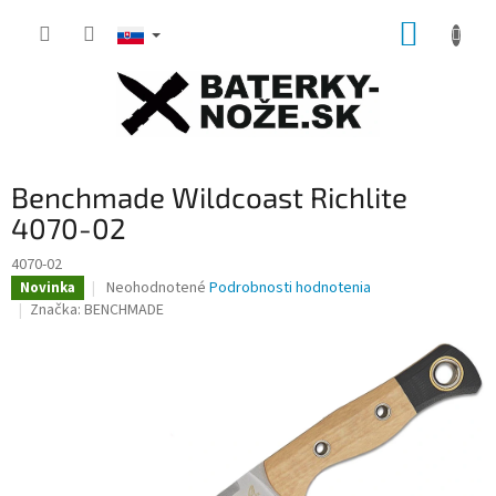
Prejsť
NÁKUP
na
obsah
KOŠÍK
Benchmade Wildcoast Richlite
4070-02
4070-02
Priemerné
Neohodnotené
Podrobnosti hodnotenia
Novinka
hodnotenie
Značka:
BENCHMADE
produktu
je
0,0
z
5
hviezdičiek.