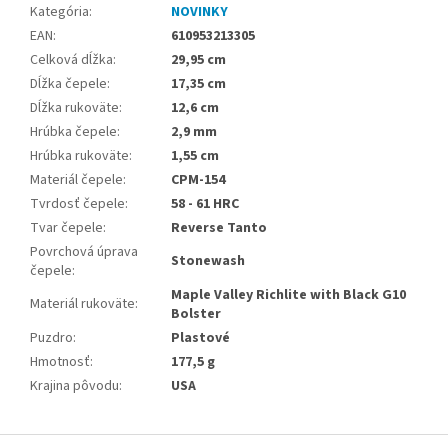
Kategória
:
NOVINKY
EAN
:
610953213305
Celková dĺžka
:
29,95 cm
Dĺžka čepele
:
17,35 cm
Dĺžka rukoväte
:
12,6 cm
Hrúbka čepele
:
2,9 mm
Hrúbka rukoväte
:
1,55 cm
Materiál čepele
:
CPM-154
Tvrdosť čepele
:
58 - 61 HRC
Tvar čepele
:
Reverse Tanto
Povrchová úprava
Stonewash
čepele
:
Maple Valley Richlite with Black G10
Materiál rukoväte
:
Bolster
Puzdro
:
Plastové
Hmotnosť
:
177,5 g
Krajina pôvodu
:
USA
Z