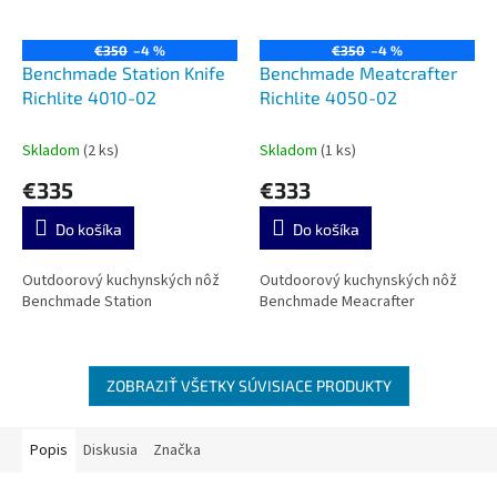
€350
–4 %
€350
–4 %
Benchmade Station Knife
Benchmade Meatcrafter
Richlite 4010-02
Richlite 4050-02
Skladom
(2 ks)
Skladom
(1 ks)
€335
€333
Do košíka
Do košíka
Outdoorový kuchynských nôž
Outdoorový kuchynských nôž
Benchmade Station
Benchmade Meacrafter
ZOBRAZIŤ VŠETKY SÚVISIACE PRODUKTY
Popis
Diskusia
Značka