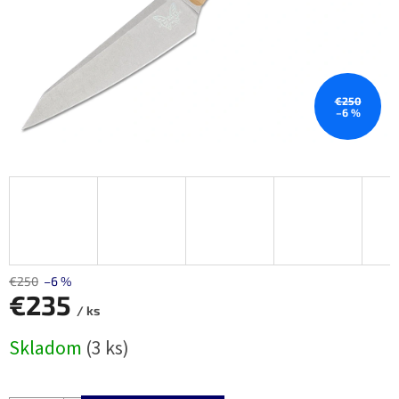
€250
–6 %
€250
–6 %
€235
/ ks
Jednotková
Skladom
(3 ks)
cena: