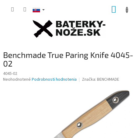
Prejsť
NÁKUP
na
obsah
KOŠÍK
Benchmade True Paring Knife 4045-
02
4045-02
Priemerné
Neohodnotené
Podrobnosti hodnotenia
Značka:
BENCHMADE
hodnotenie
produktu
je
0,0
z
5
hviezdičiek.