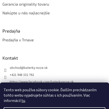
Garancia originality tovaru
Nakúpte u nás najlacnejšie
Predajňa
Predajňa v Trnave
Kontakt
obchod
@
baterky-noze.sk
+421 948 332 762
https://www.facebook.com/baterkynoze.sk
/baterkynoze
Tento web používa súbory cookie. Ďalším prechádzaním
tohto webu vyjadrujete súhlas s ich používaním. Viac
https://www.youtube.com/@nozebaterky
informácií
tu
.