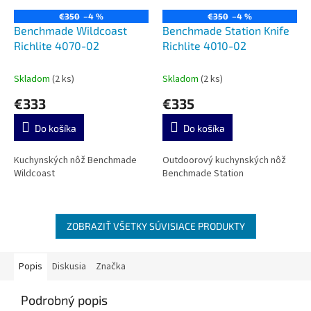
€350
–4 %
€350
–4 %
Benchmade Wildcoast
Benchmade Station Knife
Richlite 4070-02
Richlite 4010-02
Skladom
(2 ks)
Skladom
(2 ks)
€333
€335
Do košíka
Do košíka
Kuchynských nôž Benchmade
Outdoorový kuchynských nôž
Wildcoast
Benchmade Station
ZOBRAZIŤ VŠETKY SÚVISIACE PRODUKTY
Popis
Diskusia
Značka
Podrobný popis