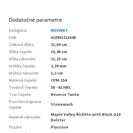
Dodatočné parametre
Kategória
:
NOVINKY
EAN
:
610953213640
Celková dĺžka
:
21,69 cm
Dĺžka čepele
:
10,46 cm
Dĺžka rukoväte
:
11,23 cm
Hrúbka čepele
:
2,29 mm
Hrúbka rukoväte
:
1,2 cm
Materiál čepele
:
CPM-154
Tvrdosť čepele
:
58 - 61 HRC
Tvar čepele
:
Reverse Tanto
Povrchová úprava
Stonewash
čepele
:
Maple Valley Richlite with Black G10
Materiál rukoväte
:
Bolster
Puzdro
:
Plastové