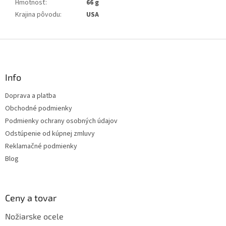
Hmotnosť
:
66 g
Krajina pôvodu
:
USA
Z
á
p
ä
Info
t
Doprava a platba
i
Obchodné podmienky
e
Podmienky ochrany osobných údajov
Odstúpenie od kúpnej zmluvy
Reklamačné podmienky
Blog
Ceny a tovar
Nožiarske ocele