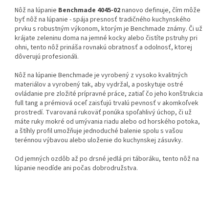
Nôž na lúpanie
Benchmade 4045-02
nanovo definuje, čím môže
byť nôž na lúpanie - spája presnosť tradičného kuchynského
prvku s robustným výkonom, ktorým je Benchmade známy.
Či už
krájate zeleninu doma na jemné kocky alebo čistíte pstruhy pri
ohni, tento nôž prináša rovnakú obratnosť a odolnosť, ktorej
dôverujú profesionáli.
Nôž na lúpanie Benchmade je vyrobený z vysoko kvalitných
materiálov a vyrobený tak, aby vydržal, a poskytuje ostré
ovládanie pre zložité prípravné práce, zatiaľ čo jeho konštrukcia
full tang a prémiová oceľ zaisťujú trvalú pevnosť v akomkoľvek
prostredí. Tvarovaná rukoväť ponúka spoľahlivý úchop, či už
máte ruky mokré od umývania riadu alebo od horského potoka,
a štíhly profil umožňuje jednoduché balenie spolu s vašou
terénnou výbavou alebo uloženie do kuchynskej zásuvky.
Od jemných ozdôb až po drsné jedlá pri táboráku, tento nôž na
lúpanie neodíde ani počas dobrodružstva.