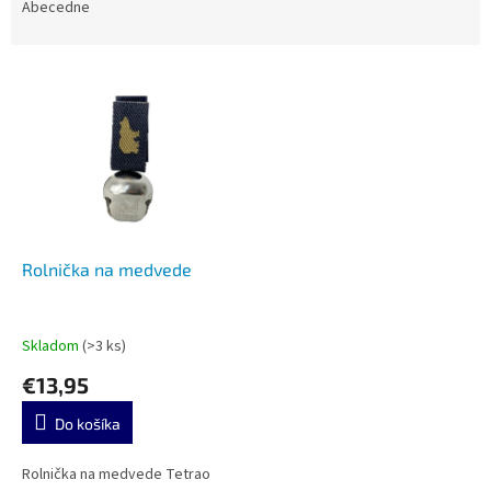
e
Abecedne
n
i
V
e
ý
p
p
r
i
o
s
d
p
u
r
k
o
t
d
Rolnička na medvede
o
u
v
k
t
Skladom
(>3 ks)
o
€13,95
v
Do košíka
Rolnička na medvede Tetrao