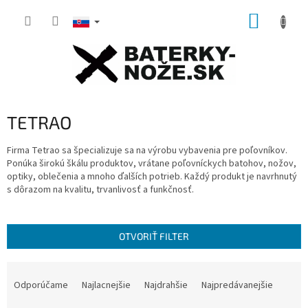
Prejsť
NÁKUP
na
obsah
KOŠÍK
TETRAO
Firma Tetrao sa špecializuje sa na výrobu vybavenia pre poľovníkov.
Ponúka širokú škálu produktov, vrátane poľovníckych batohov, nožov,
optiky, oblečenia a mnoho ďalších potrieb. Každý produkt je navrhnutý
s dôrazom na kvalitu, trvanlivosť a funkčnosť.
OTVORIŤ FILTER
R
a
Odporúčame
Najlacnejšie
Najdrahšie
Najpredávanejšie
d