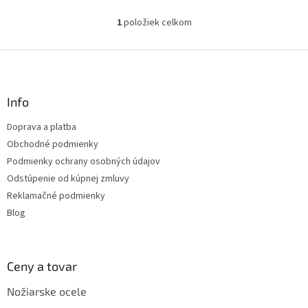
1
položiek celkom
O
v
l
Z
á
á
d
p
a
ä
Info
c
t
i
Doprava a platba
i
e
Obchodné podmienky
p
e
r
Podmienky ochrany osobných údajov
v
Odstúpenie od kúpnej zmluvy
k
Reklamačné podmienky
y
v
Blog
ý
p
i
s
Ceny a tovar
u
Nožiarske ocele