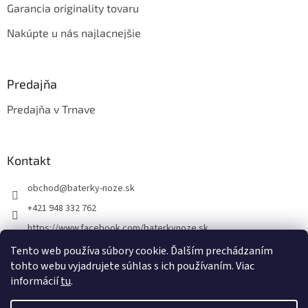
Garancia originality tovaru
Nakúpte u nás najlacnejšie
Predajňa
Predajňa v Trnave
Kontakt
obchod
@
baterky-noze.sk
+421 948 332 762
https://www.facebook.com/baterkynoze.sk
/baterkynoze
Tento web používa súbory cookie. Ďalším prechádzaním
tohto webu vyjadrujete súhlas s ich používaním. Viac
https://www.youtube.com/@nozebaterky
informácií
tu
.