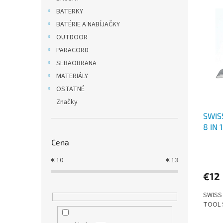
V
n
BATERKY
ý
i
BATÉRIE A NABÍJAČKY
p
e
OUTDOOR
i
p
PARACORD
s
r
p
o
SEBAOBRANA
r
d
MATERIÁLY
o
u
OSTATNÉ
d
k
Značky
u
t
SWIS
k
o
8 IN
t
v
o
Cena
v
€
10
€
13
€12
SWISS
TOOL 