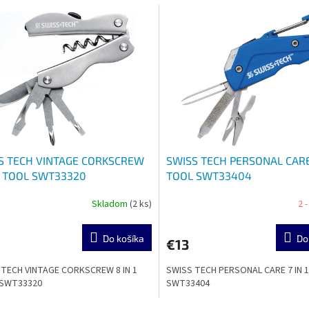
S TECH VINTAGE CORKSCREW
SWISS TECH PERSONAL CARE 
 1 TOOL SWT33320
TOOL SWT33404
Skladom
(2 ks)
2 
Do košíka
Do
€13
 TECH VINTAGE CORKSCREW 8 IN 1
SWISS TECH PERSONAL CARE 7 IN 
SWT33320
SWT33404