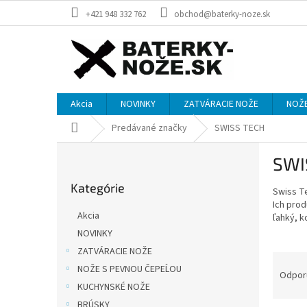
Prejsť
+421 948 332 762
obchod@baterky-noze.sk
na
obsah
Akcia
NOVINKY
ZATVÁRACIE NOŽE
NOŽE
Domov
Predávané značky
SWISS TECH
B
SWI
o
Preskočiť
č
Kategórie
kategórie
Swiss Te
n
Ich prod
ý
Akcia
ľahký, k
p
NOVINKY
a
ZATVÁRACIE NOŽE
n
R
e
NOŽE S PEVNOU ČEPEĹOU
a
Odpor
l
KUCHYNSKÉ NOŽE
d
e
BRÚSKY