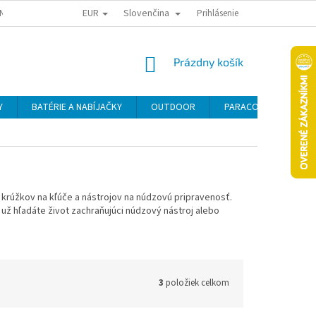
EUR
Slovenčina
NY OSOBNÝCH ÚDAJOV
ODSTÚPENIE OD KÚPNEJ ZMLUVY
Prihlásenie
REKLAMA
NÁKUPNÝ
Prázdny košík
KOŠÍK
Y
BATÉRIE A NABÍJAČKY
OUTDOOR
PARACORD
SE
, krúžkov na kľúče a nástrojov na núdzovú pripravenosť.
 už hľadáte život zachraňujúci núdzový nástroj alebo
3
položiek celkom