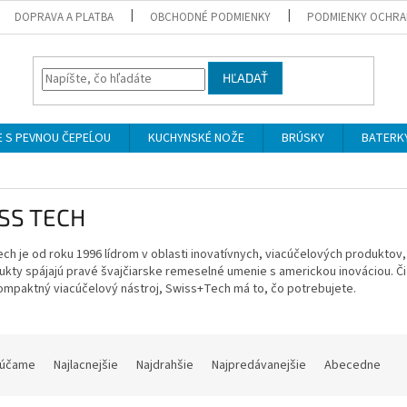
DOPRAVA A PLATBA
OBCHODNÉ PODMIENKY
PODMIENKY OCHRA
HĽADAŤ
 S PEVNOU ČEPEĹOU
KUCHYNSKÉ NOŽE
BRÚSKY
BATERK
SS TECH
ch je od roku 1996 lídrom v oblasti inovatívnych, viacúčelových produktov
ukty spájajú pravé švajčiarske remeselné umenie s americkou inováciou.
Či
ompaktný viacúčelový nástroj, Swiss+Tech má to, čo potrebujete.
účame
Najlacnejšie
Najdrahšie
Najpredávanejšie
Abecedne