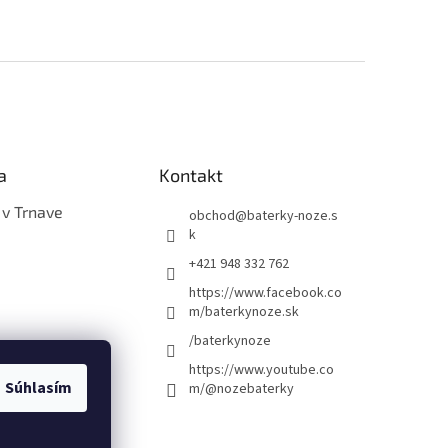
a
Kontakt
 v Trnave
obchod
@
baterky-noze.s
k
+421 948 332 762
https://www.facebook.co
m/baterkynoze.sk
/baterkynoze
https://www.youtube.co
Súhlasím
m/@nozebaterky