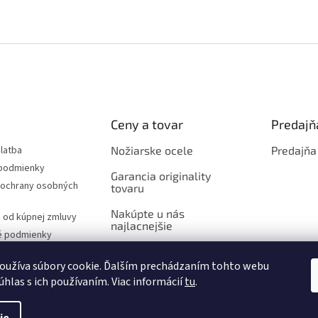
Ceny a tovar
Predajň
latba
Nožiarske ocele
Predajňa
podmienky
Garancia originality
ochrany osobných
tovaru
Nakúpte u nás
 od kúpnej zmluvy
najlacnejšie
é podmienky
oužíva súbory cookie. Ďalším prechádzaním tohto webu
úhlas s ich používaním. Viac informácií
tu
.