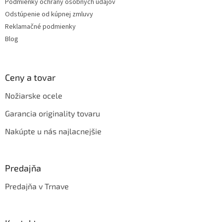
r
Podmienky ochrany osobných údajov
v
Odstúpenie od kúpnej zmluvy
k
Reklamačné podmienky
y
v
Blog
ý
p
i
s
Ceny a tovar
u
Nožiarske ocele
Garancia originality tovaru
Nakúpte u nás najlacnejšie
Predajňa
Predajňa v Trnave