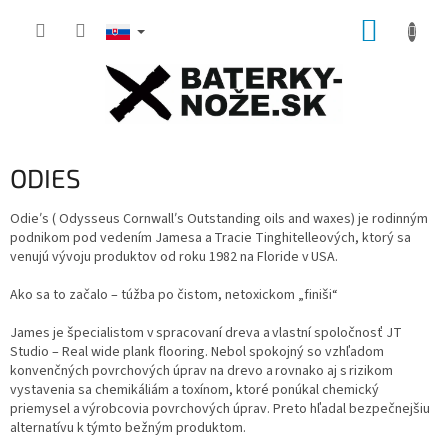
Prejsť
NÁKUP
na
obsah
KOŠÍK
ODIES
Odieʹs ( Odysseus Cornwallʹs Outstanding oils and waxes) je rodinným
podnikom pod vedením Jamesa a Tracie Tinghitelleových, ktorý sa
venujú vývoju produktov od roku 1982 na Floride v USA.
Ako sa to začalo – túžba po čistom, netoxickom „finiši“
James je špecialistom v spracovaní dreva a vlastní spoločnosť JT
Studio – Real wide plank flooring. Nebol spokojný so vzhľadom
konvenčných povrchových úprav na drevo a rovnako aj s rizikom
vystavenia sa chemikáliám a toxínom, ktoré ponúkal chemický
priemysel a výrobcovia povrchových úprav. Preto hľadal bezpečnejšiu
alternatívu k týmto bežným produktom.