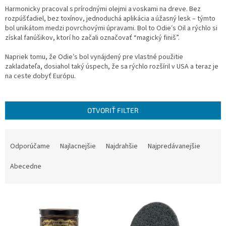
Harmonicky pracoval s prírodnými olejmi a voskami na dreve. Bez
rozpúšťadiel, bez toxínov, jednoduchá aplikácia a úžasný lesk – týmto
bol unikátom medzi povrchovými úpravami. Bol to Odieʹs Oil a rýchlo si
získal fanúšikov, ktorí ho začali označovať “magický finiš”.
Napriek tomu, že Odieʹs bol vynájdený pre vlastné použitie
zakladateľa, dosiahol taký úspech, že sa rýchlo rozšíril v USA a teraz je
na ceste dobyť Európu.
OTVORIŤ FILTER
R
a
Odporúčame
Najlacnejšie
Najdrahšie
Najpredávanejšie
d
e
Abecedne
n
i
V
e
ý
p
p
r