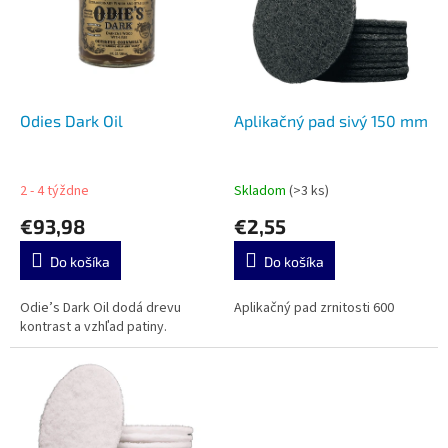
i
o
s
d
p
u
r
k
o
t
d
Odies Dark Oil
Aplikačný pad sivý 150 mm
o
u
v
k
t
2 - 4 týždne
Skladom
(>3 ks)
o
€93,98
€2,55
v
Do košíka
Do košíka
Odie’s Dark Oil dodá drevu
Aplikačný pad zrnitosti 600
kontrast a vzhľad patiny.