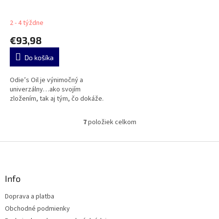
2 - 4 týždne
€93,98
Do košíka
Odie’s Oil je výnimočný a
univerzálny…ako svojím
zložením, tak aj tým, čo dokáže.
7
položiek celkom
O
v
l
Z
á
á
d
p
a
ä
Info
c
t
i
Doprava a platba
i
e
Obchodné podmienky
p
e