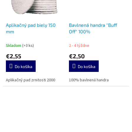
Aplikačný pad biely 150
Bavlnená handra "Buff
mm
Off" 100%
Skladom
(>3 ks)
2 - 4 týždne
€2,55
€2,50
Do košíka
Do košíka
Aplikačný pad zrnitosti 2000
100% bavlnená handra