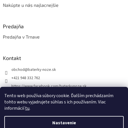
Nakúpte u nás najlacnejšie
Predajňa
Predajňa v Trnave
Kontakt
obchod
@
baterky-noze.sk
+421 948 332 762
https://www.facebook.com/baterkynoze.sk
/baterkynoze
Tento web používa súbory cookie. Ďalším prechádzaním
tohto webu vyjadrujete súhlas s ich používaním. Viac
https://www.youtube.com/@nozebaterky
informácií
tu
.
Nastavenie
Vytvoril Shoptet