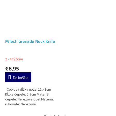
MTech Grenade Neck Knife
2 - 4 týždne
€8,95
Do košíka
Celková dĺžka noža: 11,43cm
Dĺžka čepele: 5,7cm Materiál
čepele: Nerezová oceľ Materiál
rukoväte: Nerezová