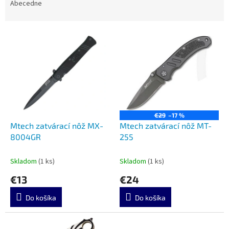
e
Abecedne
n
i
V
e
ý
p
p
r
i
o
s
d
p
u
r
k
o
t
€29
–17 %
d
Mtech zatvárací nôž MX-
Mtech zatvárací nôž MT-
o
u
8004GR
255
v
k
t
Skladom
(1 ks)
Skladom
(1 ks)
o
€13
€24
v
Do košíka
Do košíka