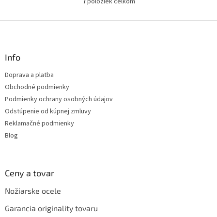
7
položiek celkom
O
v
l
Z
á
á
d
p
a
ä
Info
c
t
i
Doprava a platba
i
e
Obchodné podmienky
p
e
r
Podmienky ochrany osobných údajov
v
Odstúpenie od kúpnej zmluvy
k
Reklamačné podmienky
y
v
Blog
ý
p
i
s
Ceny a tovar
u
Nožiarske ocele
Garancia originality tovaru