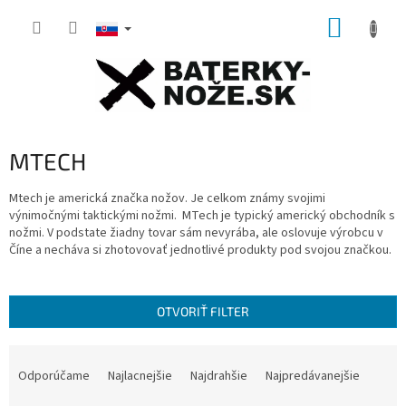
Prejsť
NÁKUP
na
obsah
KOŠÍK
MTECH
Mtech je americká značka nožov.
Je celkom známy svojimi
výnimočnými taktickými nožmi.
MTech je typický americký obchodník s
nožmi.
V podstate žiadny tovar sám nevyrába, ale oslovuje výrobcu v
Číne a necháva si zhotovovať jednotlivé produkty pod svojou značkou.
OTVORIŤ FILTER
R
a
Odporúčame
Najlacnejšie
Najdrahšie
Najpredávanejšie
d