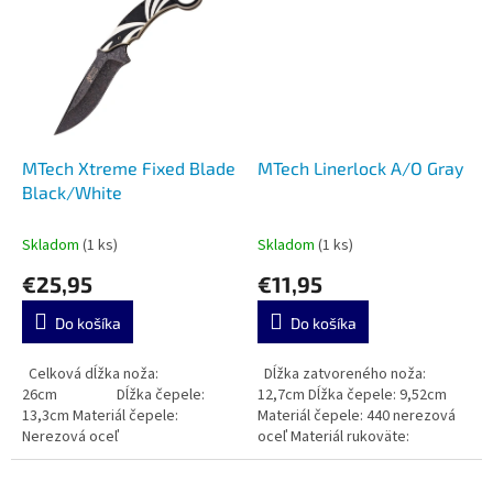
MTech Xtreme Fixed Blade
MTech Linerlock A/O Gray
Black/White
Skladom
(1 ks)
Skladom
(1 ks)
€25,95
€11,95
Do košíka
Do košíka
Celková dĺžka noža:
Dĺžka zatvoreného noža:
26cm Dĺžka čepele:
12,7cm Dĺžka čepele: 9,52cm
13,3cm Materiál čepele:
Materiál čepele: 440 nerezová
Nerezová oceľ
oceľ Materiál rukoväte: