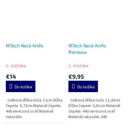
MTech Neck Knife
MTech Neck Knife
Rainbow
2 - 4 týždne
2 - 4 týždne
€14
€9,95
Do košíka
Do košíka
Celková dĺžka noža: 12cm Dĺžka
Celková dĺžka noža: 11,43cm
čepele: 5,72cm Materiál čepele:
Dĺžka čepele: 3,81cm Materiál
440 nerezová oceľ Materiál
čepele: 440 nerezová oceľ
rukoväte:
Materiál rukoväte: 440