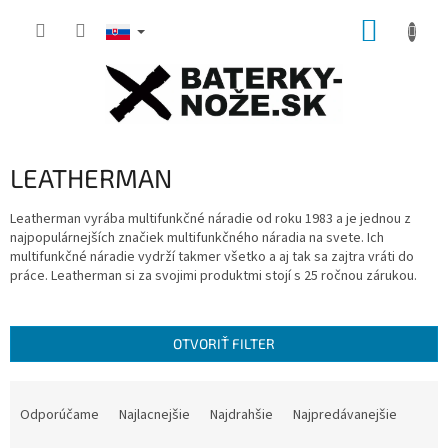
Prejsť
NÁKUP
na
obsah
KOŠÍK
LEATHERMAN
Leatherman vyrába multifunkčné náradie od roku 1983 a je jednou z
najpopulárnejších značiek multifunkčného náradia na svete.
Ich
multifunkčné náradie vydrží takmer všetko a aj tak sa zajtra vráti do
práce.
Leatherman si za svojimi produktmi stojí s 25 ročnou zárukou.
OTVORIŤ FILTER
R
a
Odporúčame
Najlacnejšie
Najdrahšie
Najpredávanejšie
d