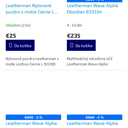
Leatherman Nylonové
Leatherman Wave Alpha
puzdro s molle čierne L
Obsidian 833334
931005
Skladom
(2 ks)
4 - 10 dní
€25
€235
Do košíka
Do košíka
Nylonové puzdro Leatherman s
Multifunkčný náraďový nôž
molle väzbou čierne L 931005
Leatherman Wave Alpha
€249
–5 %
€249
–5 %
Leatherman Wave Alpha
Leatherman Wave Alpha