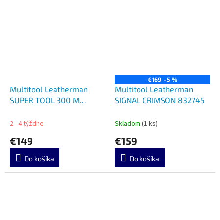
€169
–5 %
Multitool Leatherman
Multitool Leatherman
SUPER TOOL 300 M
SIGNAL CRIMSON 832745
COYOTE TAN 832762
2 - 4 týždne
Skladom
(1 ks)
€149
€159
Do košíka
Do košíka