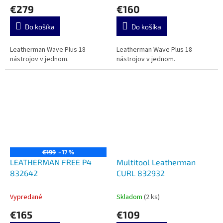
€279
€160
Do košíka
Do košíka
Leatherman Wave Plus 18
Leatherman Wave Plus 18
nástrojov v jednom.
nástrojov v jednom.
€199
–17 %
LEATHERMAN FREE P4
Multitool Leatherman
832642
CURL 832932
Vypredané
Skladom
(2 ks)
€165
€109