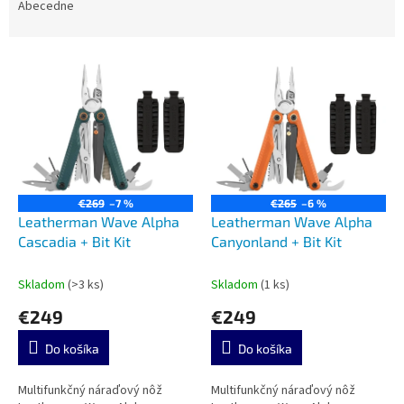
e
Abecedne
n
i
V
e
ý
p
p
r
i
o
s
d
p
u
r
k
o
t
€269
–7 %
€265
–6 %
d
Leatherman Wave Alpha
Leatherman Wave Alpha
o
u
Cascadia + Bit Kit
Canyonland + Bit Kit
v
k
t
Skladom
(>3 ks)
Skladom
(1 ks)
o
€249
€249
v
Do košíka
Do košíka
Multifunkčný náraďový nôž
Multifunkčný náraďový nôž