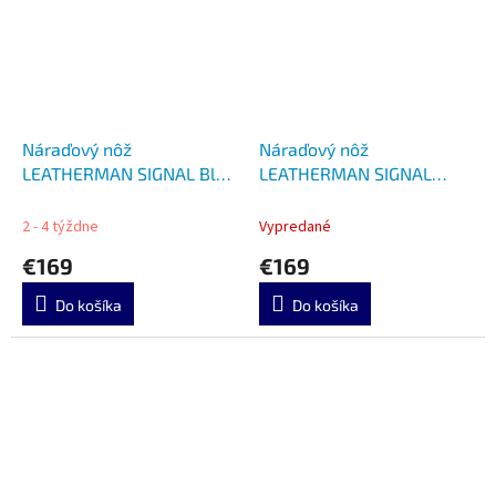
Náraďový nôž
Náraďový nôž
LEATHERMAN SIGNAL Blue
LEATHERMAN SIGNAL
LTG832741
Black LTG 832586
2 - 4 týždne
Vypredané
€169
€169
Do košíka
Do košíka