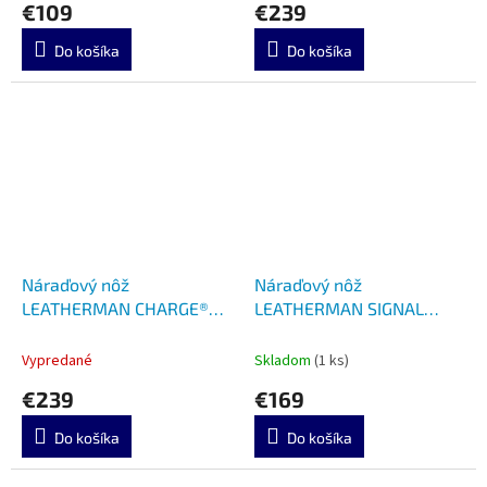
€109
€239
Do košíka
Do košíka
Náraďový nôž
Náraďový nôž
LEATHERMAN CHARGE®
LEATHERMAN SIGNAL
PLUS G10 ORANGE LTG
BLACK/SILVER LTG 832625
832782
Vypredané
Skladom
(1 ks)
€239
€169
Do košíka
Do košíka