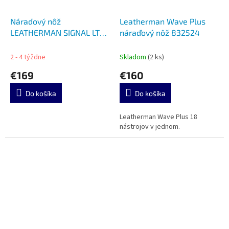
Náraďový nôž
Leatherman Wave Plus
LEATHERMAN SIGNAL LTG
náraďový nôž 832524
832265
2 - 4 týždne
Skladom
(2 ks)
€169
€160
Do košíka
Do košíka
Leatherman Wave Plus 18
nástrojov v jednom.