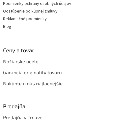
y
Podmienky ochrany osobných údajov
v
Odstúpenie od kúpnej zmluvy
ý
Reklamačné podmienky
p
i
Blog
s
u
Ceny a tovar
Nožiarske ocele
Garancia originality tovaru
Nakúpte u nás najlacnejšie
Predajňa
Predajňa v Trnave