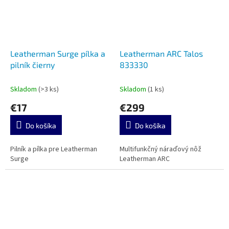
Leatherman Surge pílka a
Leatherman ARC Talos
pilník čierny
833330
Skladom
(>3 ks)
Skladom
(1 ks)
€17
€299
Do košíka
Do košíka
Pilník a pílka pre Leatherman
Multifunkčný náraďový nôž
Surge
Leatherman ARC