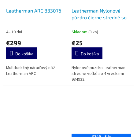
Leatherman ARC 833076
Leatherman Nylonové
púzdro čierne stredné so 4
vreckami 934932
4 - 10 dní
Skladom
(3 ks)
€299
€25
Do košíka
Do košíka
Multifunkčný náraďový nôž
Nylonové puzdro Leatherman
Leatherman ARC
stredne veľké so 4 vreckami
934932
€249
–5 %