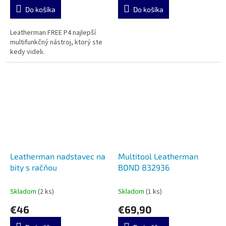
Do košíka
Do košíka
Leatherman FREE P4 najlepší
multifunkčný nástroj, ktorý ste
kedy videli.
Leatherman nadstavec na
Multitool Leatherman
bity s račňou
BOND 832936
Skladom
(2 ks)
Skladom
(1 ks)
€46
€69,90