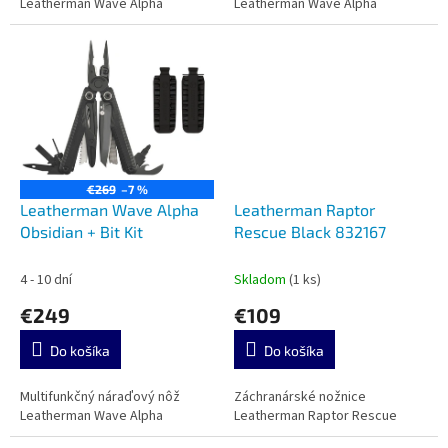
Leatherman Wave Alpha
Leatherman Wave Alpha
€269
–7 %
Leatherman Wave Alpha
Leatherman Raptor
Obsidian + Bit Kit
Rescue Black 832167
4 - 10 dní
Skladom
(1 ks)
€249
€109
Do košíka
Do košíka
Multifunkčný náraďový nôž
Záchranárské nožnice
Leatherman Wave Alpha
Leatherman Raptor Rescue