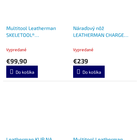
Multitool Leatherman
Náraďový nôž
SKELETOOL®
LEATHERMAN CHARGE
BLACK/SILVER 832629
PLUS G10 EARTH LTG
832915
Vypredané
Vypredané
€99,90
€239
Do košíka
Do košíka
Leatherman KLIP NA
Multitool Leatherman