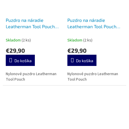
Puzdro na náradie
Puzdro na náradie
Leatherman Tool Pouch
Leatherman Tool Pouch
Mossy Fog 934941
Hunter Green 934942
Skladom
(2 ks)
Skladom
(2 ks)
€29,90
€29,90
Do košíka
Do košíka
Nylonové puzdro Leatherman
Nylonové puzdro Leatherman
Tool Pouch
Tool Pouch