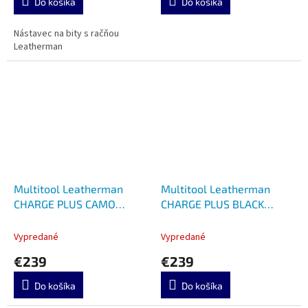
Do košíka
Do košíka
Nástavec na bity s račňou
Leatherman
Multitool Leatherman
Multitool Leatherman
CHARGE PLUS CAMO
CHARGE PLUS BLACK
FOREST 832710
832601
Vypredané
Vypredané
€239
€239
Do košíka
Do košíka