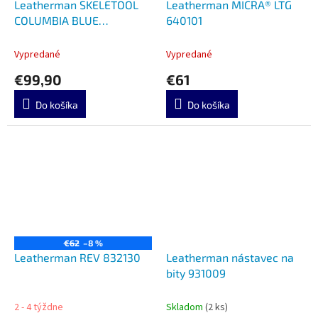
Leatherman SKELETOOL
Leatherman MICRA® LTG
COLUMBIA BLUE
640101
LTG832209
Vypredané
Vypredané
€99,90
€61
Do košíka
Do košíka
€62
–8 %
Leatherman REV 832130
Leatherman nástavec na
bity 931009
2 - 4 týždne
Skladom
(2 ks)