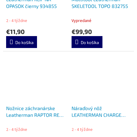
OPASOK čierny 934855
SKELETOOL TOPO 832755
2 - 4 týždne
Vypredané
€11,90
€99,90
Do košíka
Do košíka
Nožnice záchranárske
Náraďový nôž
Leatherman RAPTOR RED
LEATHERMAN CHARGE
LTG 832337
PLUS G10 RED LTG 832778
2 - 4 týždne
2 - 4 týždne