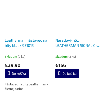
Leatherman nástavec na
Náraďový nôž
bity black 931015
LEATHERMAN SIGNAL Grey
LTG 832737
Skladom
(2 ks)
Skladom
(3 ks)
€29,90
€156
Do košíka
Do košíka
Nástavec na bity Leatherman v
čiernej farbe