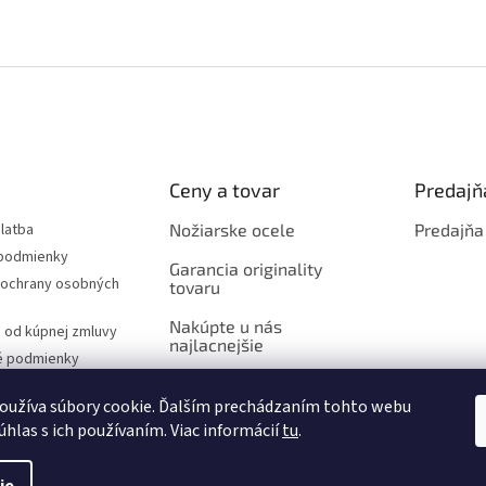
Ceny a tovar
Predajň
latba
Nožiarske ocele
Predajňa
podmienky
Garancia originality
ochrany osobných
tovaru
Nakúpte u nás
 od kúpnej zmluvy
najlacnejšie
é podmienky
oužíva súbory cookie. Ďalším prechádzaním tohto webu
úhlas s ich používaním. Viac informácií
tu
.