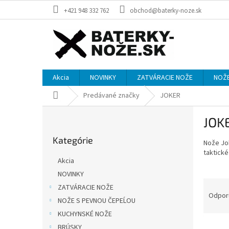
Prejsť
+421 948 332 762
obchod@baterky-noze.sk
na
obsah
Akcia
NOVINKY
ZATVÁRACIE NOŽE
NOŽE
Domov
Predávané značky
JOKER
B
JOK
o
Preskočiť
č
Kategórie
kategórie
Nože Jo
n
taktické
ý
Akcia
p
NOVINKY
a
R
ZATVÁRACIE NOŽE
n
a
Odpor
e
NOŽE S PEVNOU ČEPEĹOU
d
l
KUCHYNSKÉ NOŽE
e
V
n
BRÚSKY