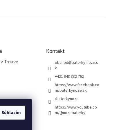
a
Kontakt
 v Trnave
obchod
@
baterky-noze.s
k
+421 948 332 762
https://www.facebook.co
m/baterkynoze.sk
/baterkynoze
https://www.youtube.co
Súhlasím
m/@nozebaterky