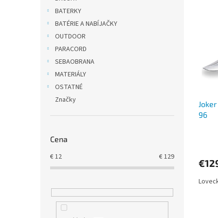
ý
i
BATERKY
p
e
BATÉRIE A NABÍJAČKY
i
p
OUTDOOR
s
r
PARACORD
p
o
SEBAOBRANA
r
d
o
u
MATERIÁLY
d
k
OSTATNÉ
u
t
Značky
Joker
k
o
96
t
v
o
v
Cena
€
12
€
129
€12
Loveck