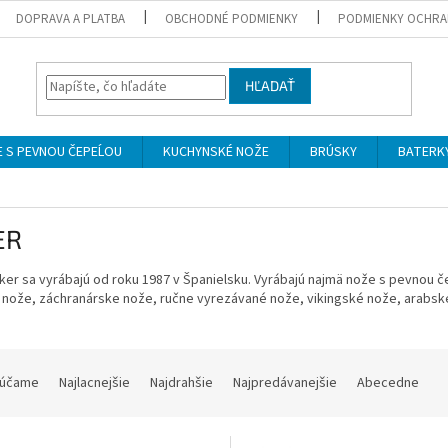
DOPRAVA A PLATBA
OBCHODNÉ PODMIENKY
PODMIENKY OCHRA
HĽADAŤ
 S PEVNOU ČEPEĹOU
KUCHYNSKÉ NOŽE
BRÚSKY
BATERK
ER
ker sa vyrábajú od roku 1987 v Španielsku. Vyrábajú najmä nože s pevnou 
 nože, záchranárske nože, ručne vyrezávané nože, vikingské nože, arabské
účame
Najlacnejšie
Najdrahšie
Najpredávanejšie
Abecedne