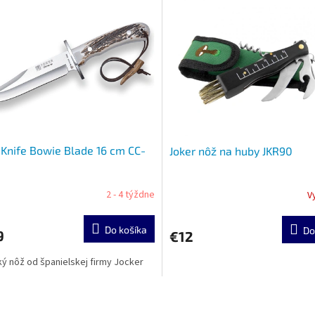
 Knife Bowie Blade 16 cm CC-
Joker nôž na huby JKR90
2 - 4 týždne
V
Do košíka
Do
9
€12
ý nôž od španielskej firmy Jocker
O
v