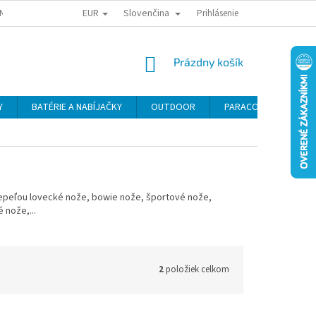
EUR
Slovenčina
NY OSOBNÝCH ÚDAJOV
ODSTÚPENIE OD KÚPNEJ ZMLUVY
Prihlásenie
REKLAMA
NÁKUPNÝ
Prázdny košík
KOŠÍK
Y
BATÉRIE A NABÍJAČKY
OUTDOOR
PARACORD
SE
čepeľou lovecké nože, bowie nože, športové nože,
 nože,...
2
položiek celkom