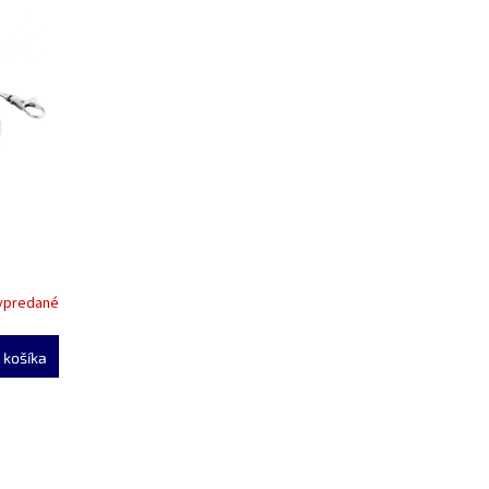
ypredané
 košíka