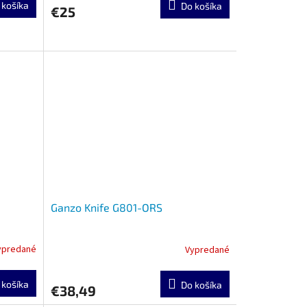
 košíka
Do košíka
€25
Ganzo Knife G801-ORS
ypredané
Vypredané
 košíka
Do košíka
€38,49