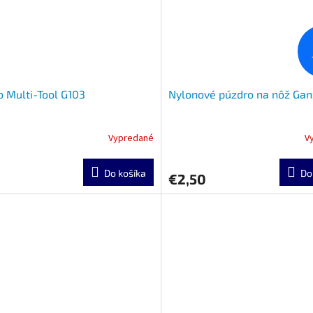
 Multi-Tool G103
Nylonové púzdro na nôž Ga
Vypredané
V
Do košíka
Do
€2,50