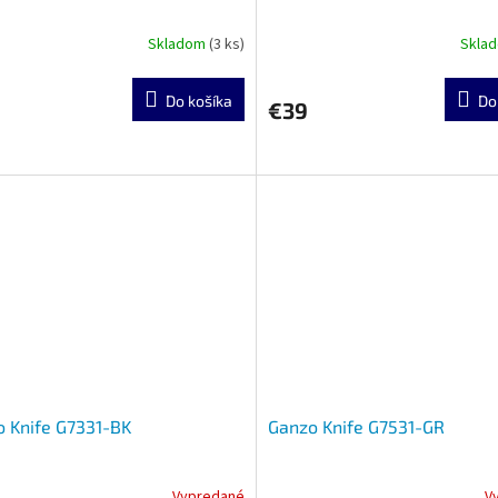
Skladom
(3 ks)
Skla
Do košíka
Do
€39
 Knife G7331-BK
Ganzo Knife G7531-GR
Vypredané
V