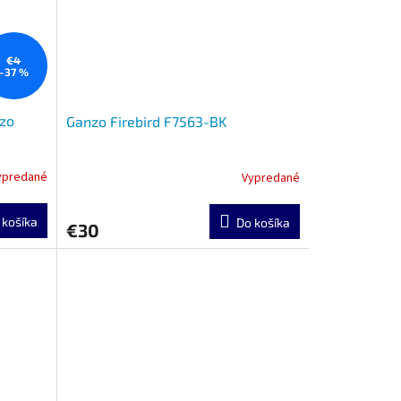
€4
–37 %
nzo
Ganzo Firebird F7563-BK
ypredané
Vypredané
 košíka
Do košíka
€30