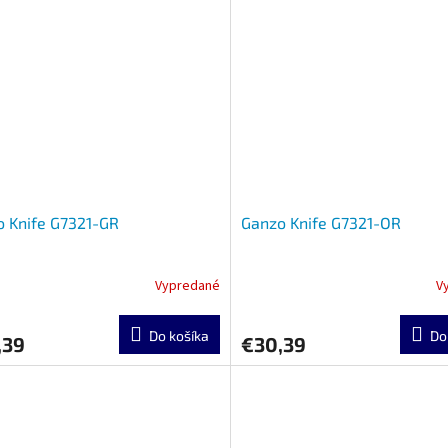
 Knife G7321-GR
Ganzo Knife G7321-OR
Vypredané
V
Do košíka
Do
,39
€30,39