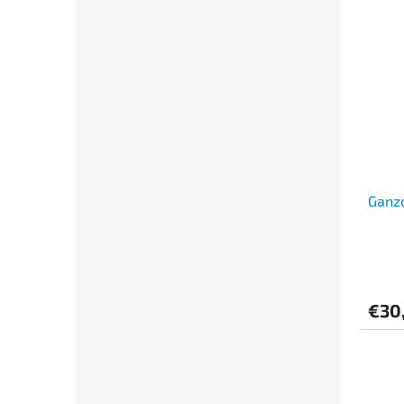
Ganzo
€30