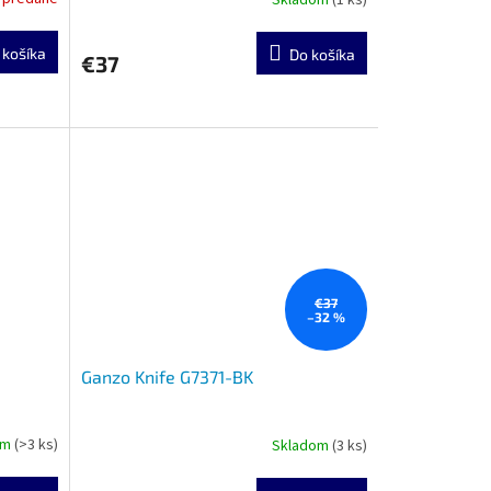
 košíka
Do košíka
€37
€37
–32 %
Ganzo Knife G7371-BK
om
(>3 ks)
Skladom
(3 ks)