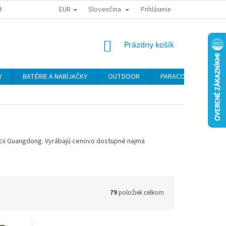
EUR
Slovenčina
NY OSOBNÝCH ÚDAJOV
ODSTÚPENIE OD KÚPNEJ ZMLUVY
Prihlásenie
REKLAMA
NÁKUPNÝ
Prázdny košík
KOŠÍK
Y
BATÉRIE A NABÍJAČKY
OUTDOOR
PARACORD
SE
cii Guangdong.
Vyrábajú cenovo dostupné najmä
79
položiek celkom