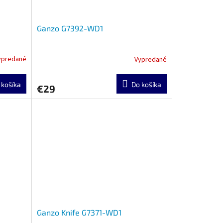
Ganzo G7392-WD1
ypredané
Vypredané
 košíka
Do košíka
€29
Ganzo Knife G7371-WD1