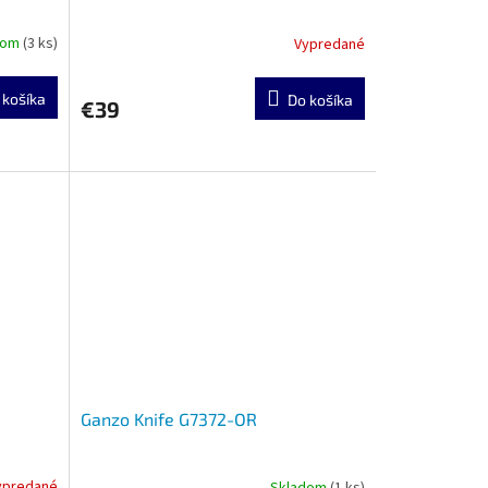
dom
(3 ks)
Vypredané
 košíka
Do košíka
€39
Ganzo Knife G7372-OR
ypredané
Skladom
(1 ks)