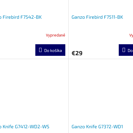
 Firebird F7542-BK
Ganzo Firebird F7511-BK
Vypredané
V
Do košíka
Do
€29
o Knife G7412-WD2-WS
Ganzo Knife G7372-WD1