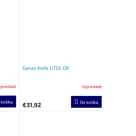
Ganzo Knife G733-GR
ypredané
Vypredané
 košíka
Do košíka
€31,92