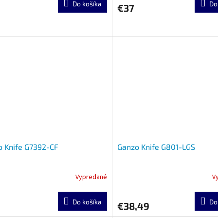
Do košíka
Do
€37
 Knife G7392-CF
Ganzo Knife G801-LGS
Vypredané
V
Do košíka
Do
€38,49