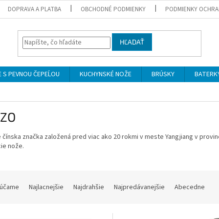
DOPRAVA A PLATBA
OBCHODNÉ PODMIENKY
PODMIENKY OCHRA
HĽADAŤ
 S PEVNOU ČEPEĹOU
KUCHYNSKÉ NOŽE
BRÚSKY
BATERK
ZO
 čínska značka založená pred viac ako 20 rokmi v meste Yangjiang v provin
ie nože.
účame
Najlacnejšie
Najdrahšie
Najpredávanejšie
Abecedne