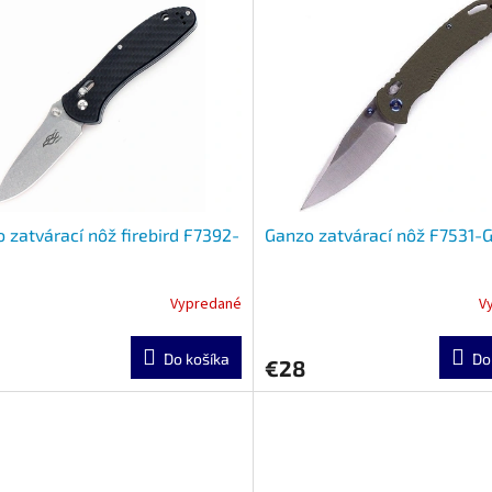
 zatvárací nôž firebird F7392-
Ganzo zatvárací nôž F7531-
Vypredané
V
Do košíka
Do
€28