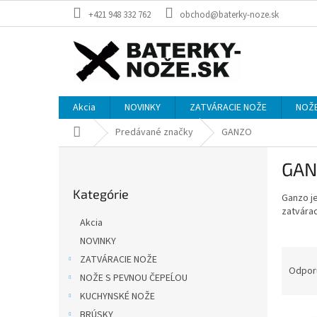
Prejsť
+421 948 332 762
obchod@baterky-noze.sk
na
obsah
Akcia
NOVINKY
ZATVÁRACIE NOŽE
NOŽE
Domov
Predávané značky
GANZO
B
GAN
o
Preskočiť
č
Kategórie
kategórie
Ganzo je
n
zatvárac
ý
Akcia
p
NOVINKY
a
R
ZATVÁRACIE NOŽE
n
a
Odpor
e
NOŽE S PEVNOU ČEPEĹOU
d
l
KUCHYNSKÉ NOŽE
e
V
n
BRÚSKY