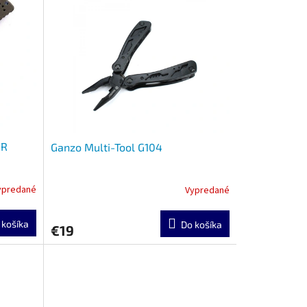
GR
Ganzo Multi-Tool G104
ypredané
Vypredané
 košíka
Do košíka
€19