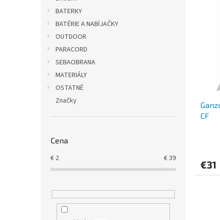
ý
i
BATERKY
p
e
BATÉRIE A NABÍJAČKY
i
p
OUTDOOR
s
r
PARACORD
p
o
SEBAOBRANA
r
d
o
u
MATERIÁLY
d
k
OSTATNÉ
u
t
Značky
Ganzo
k
o
CF
t
v
o
v
Cena
€
2
€
39
€31