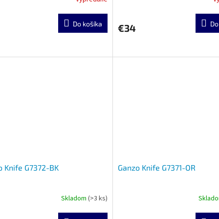
Do košíka
Do
€34
 Knife G7372-BK
Ganzo Knife G7371-OR
Skladom
(>3 ks)
Sklad