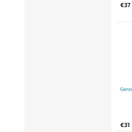
€37
Ganzo
€31