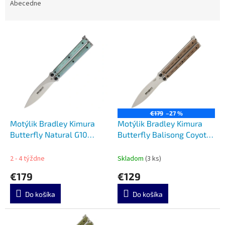
e
Abecedne
n
i
V
e
ý
p
p
r
i
o
s
d
p
u
r
k
o
t
€179
–27 %
d
Motýlik Bradley Kimura
Motýlik Bradley Kimura
o
u
Butterfly Natural G10
Butterfly Balisong Coyote
v
k
BCC907
BCC902
t
2 - 4 týždne
Skladom
(3 ks)
o
€179
€129
v
Do košíka
Do košíka