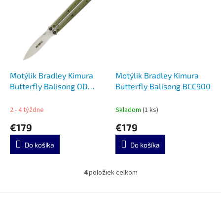
Motýlik Bradley Kimura
Motýlik Bradley Kimura
Butterfly Balisong OD
Butterfly Balisong BCC900
Green BCC901
2 - 4 týždne
Skladom
(1 ks)
€179
€179
Do košíka
Do košíka
4
položiek celkom
O
v
l
Z
á
á
d
p