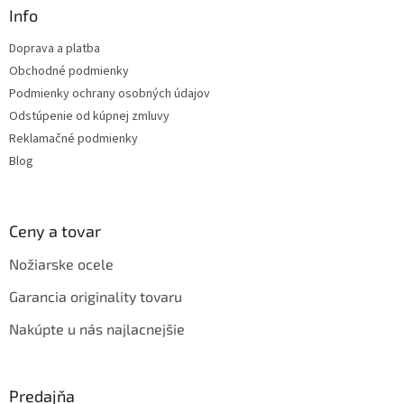
a
ä
Info
c
t
i
Doprava a platba
i
e
Obchodné podmienky
p
e
r
Podmienky ochrany osobných údajov
v
Odstúpenie od kúpnej zmluvy
k
Reklamačné podmienky
y
v
Blog
ý
p
i
s
Ceny a tovar
u
Nožiarske ocele
Garancia originality tovaru
Nakúpte u nás najlacnejšie
Predajňa