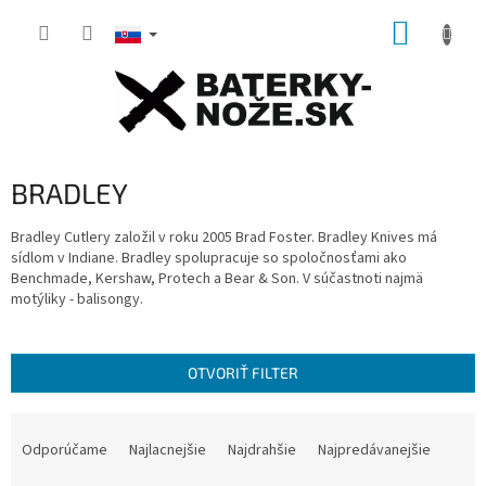
Prejsť
NÁKUP
na
obsah
KOŠÍK
BRADLEY
Bradley Cutlery založil v roku 2005 Brad Foster.
Bradley Knives má
sídlom v Indiane.
Bradley spolupracuje so spoločnosťami ako
Benchmade, Kershaw, Protech a Bear & Son. V súčastnoti najmä
motýliky - balisongy.
OTVORIŤ FILTER
R
a
Odporúčame
Najlacnejšie
Najdrahšie
Najpredávanejšie
d