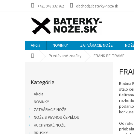
Prejsť
+421 948 332 762
obchod@baterky-noze.sk
na
obsah
Akcia
NOVINKY
ZATVÁRACIE NOŽE
NOŽE
Domov
Predávané značky
FRANK BELTRAME
B
FRA
o
Preskočiť
č
Kategórie
kategórie
Rodina B
n
stalo ce
ý
Akcia
Beltrame 
p
rozhodol
NOVINKY
a
podarilo
ZATVÁRACIE NOŽE
n
konkuren
e
NOŽE S PEVNOU ČEPEĹOU
Od roku 
l
KUCHYNSKÉ NOŽE
priebehu
BRÚSKY