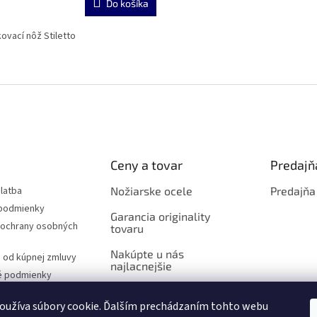
Do košíka
ovací nôž Stiletto
O
v
l
á
d
a
c
i
Ceny a tovar
Predajň
e
p
latba
Nožiarske ocele
Predajňa
r
podmienky
v
Garancia originality
ochrany osobných
tovaru
k
y
Nakúpte u nás
v
 od kúpnej zmluvy
najlacnejšie
ý
é podmienky
p
i
oužíva súbory cookie. Ďalším prechádzaním tohto webu
s