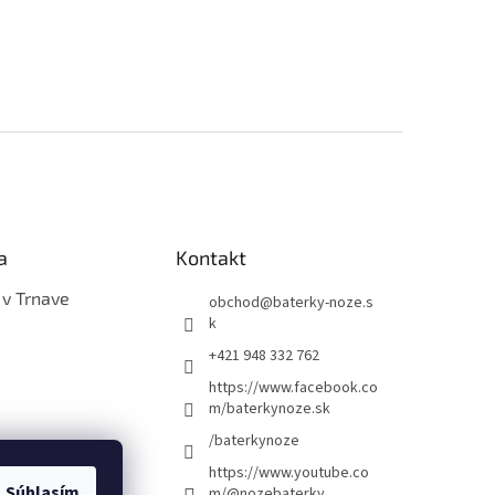
a
Kontakt
 v Trnave
obchod
@
baterky-noze.s
k
+421 948 332 762
https://www.facebook.co
m/baterkynoze.sk
/baterkynoze
https://www.youtube.co
Súhlasím
m/@nozebaterky