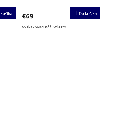
 košíka
Do košíka
€69
Vyskakovací nôž Stiletto