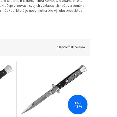
: B-Stealth, B-Naked, Tinea Kombat, B-Guard.
V roku
kračuje v inovácii svojich vyklápacích nožov a ponúka
kou hrúbkou, ktorá je nevyhnutná pre výrobu produktov
10
položiek celkom
€68
–13 %