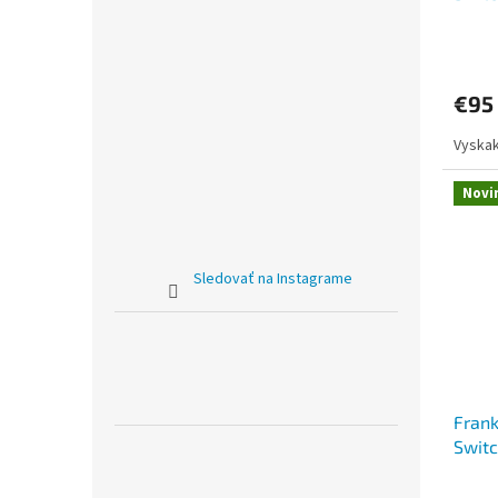
Brazi
€95
Vyskak
Novi
Sledovať na Instagrame
Frank
Switc
Hear