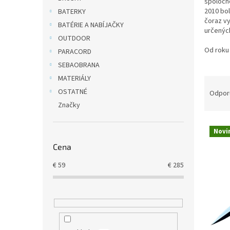
spoločn
2010 bol
BATERKY
čoraz vy
BATÉRIE A NABÍJAČKY
určenýc
OUTDOOR
Od roku 
PARACORD
SEBAOBRANA
MATERIÁLY
R
a
OSTATNÉ
Odpor
d
Značky
e
V
n
Novi
ý
i
Cena
p
e
i
p
€
59
€
285
s
r
p
o
r
d
o
u
d
k
u
t