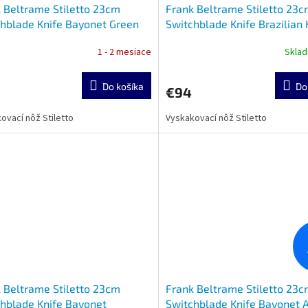
 Beltrame Stiletto 23cm
Frank Beltrame Stiletto 23
hblade Knife Bayonet Green
Switchblade Knife Brazilian
ta
1 - 2 mesiace
Skla
Do košíka
Do
€94
ovací nôž Stiletto
Vyskakovací nôž Stiletto
 Beltrame Stiletto 23cm
Frank Beltrame Stiletto 23
hblade Knife Bayonet
Switchblade Knife Bayonet 