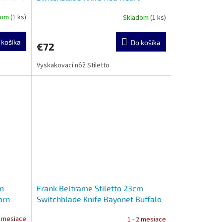
dom
(1 ks)
Skladom
(1 ks)
Priemerné
hodnotenie
produktu
 košíka
Do košíka
€72
je
5,0
Vyskakovací nôž Stiletto
z
5
hviezdičiek.
cm
Frank Beltrame Stiletto 23cm
orn
Switchblade Knife Bayonet Buffalo
Horn
2 mesiace
1 - 2 mesiace