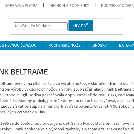
DOPRAVA A PLATBA
OBCHODNÉ PODMIENKY
PODMIENKY OCHRA
HĽADAŤ
 S PEVNOU ČEPEĹOU
KUCHYNSKÉ NOŽE
BRÚSKY
BATERK
NK BELTRAME
eltrameovcov má dlhú tradíciu vo výrobe nožov, v skutočnosti ide o štvrt
ntrom výroby vyklápacích nožov a v roku 1956 začal mladý Frank Beltrame p
Vittorio e Figli.
Rodina pokračovala v spolupráci až do roku 1969, keď Ivan
 založiť si vlastný podnik, pretože dopyt po nožoch sa zvyšoval, najmä v
 znovu získať prístup na americký trh vďaka patentu Atlas Kit.
V 90. rokoch 
cii iných výrobcov a Číny.
1996 sa do spoločnosti pridali jeho deti Sara a Ivano, ktoré priniesli nové náp
 rokov Frank zdokonaľoval výrobné techniky s Ivanom a talianske nože Stil