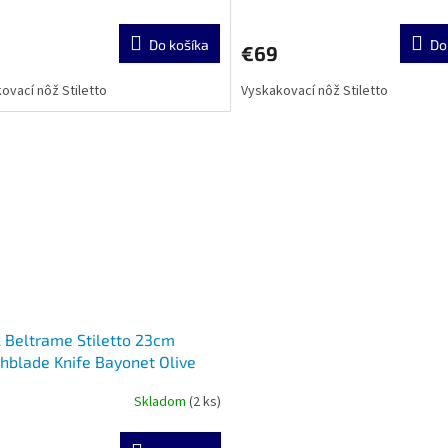
Do košíka
Do
€69
ovací nôž Stiletto
Vyskakovací nôž Stiletto
 Beltrame Stiletto 23cm
hblade Knife Bayonet Olive
d
Skladom
(2 ks)