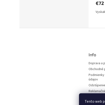
€72
Vyskak
Z
á
p
ä
t
Info
i
e
Doprava a p
Obchodné 
Podmienky 
údajov
Odstúpenie
Reklamačn
Blog
Tento web p