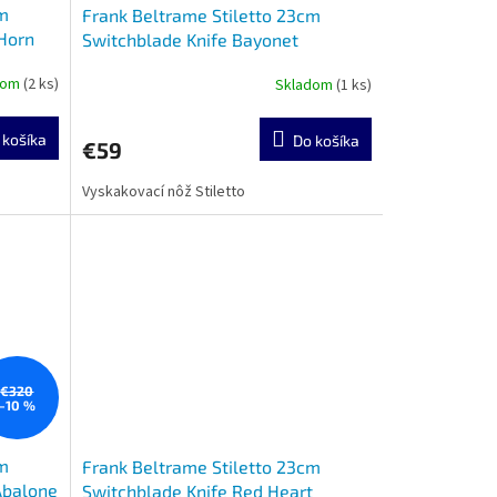
cm
Frank Beltrame Stiletto 23cm
 Horn
Switchblade Knife Bayonet
dom
(2 ks)
Skladom
(1 ks)
 košíka
Do košíka
€59
Vyskakovací nôž Stiletto
€320
–10 %
cm
Frank Beltrame Stiletto 23cm
Abalone
Switchblade Knife Red Heart