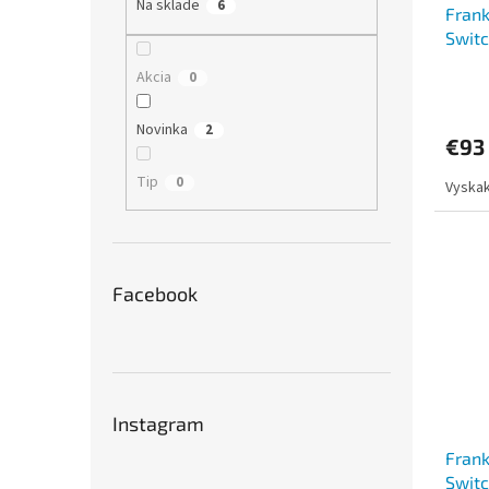
Na sklade
6
Frank
k
o
Switc
t
v
Micar
o
Akcia
0
v
Novinka
2
€93
Tip
0
Vyskak
Facebook
Instagram
Frank
Switc