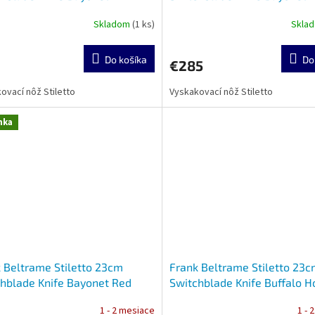
lian Horn
Skladom
(1 ks)
Skla
Do košíka
Do
€285
ovací nôž Stiletto
Vyskakovací nôž Stiletto
nka
 Beltrame Stiletto 23cm
Frank Beltrame Stiletto 23
hblade Knife Bayonet Red
Switchblade Knife Buffalo H
t
1 - 2 mesiace
1 - 