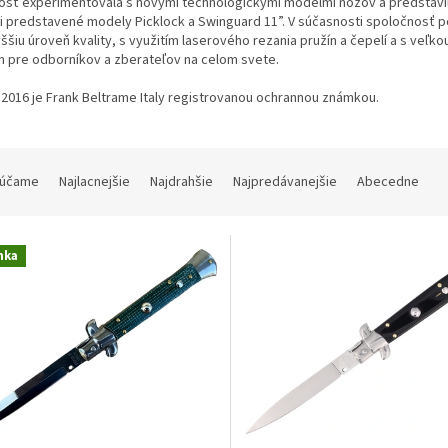
osť experimentovala s novými technologickými modelmi nožov a predstavila
i predstavené modely Picklock a Swinguard 11”. V súčasnosti spoločnosť po
ššiu úroveň kvality, s využitím laserového rezania pružín a čepelí a s veľ
h pre odborníkov a zberateľov na celom svete.
2016 je Frank Beltrame Italy registrovanou ochrannou známkou.
účame
Najlacnejšie
Najdrahšie
Najpredávanejšie
Abecedne
nka