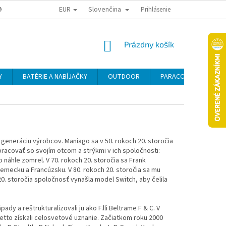
EUR
Slovenčina
NY OSOBNÝCH ÚDAJOV
ODSTÚPENIE OD KÚPNEJ ZMLUVY
Prihlásenie
REKLAMA
NÁKUPNÝ
Prázdny košík
KOŠÍK
Y
BATÉRIE A NABÍJAČKY
OUTDOOR
PARACORD
SE
ú generáciu výrobcov.
Maniago sa v 50. rokoch 20. storočia
racovať so svojím otcom a strýkmi v ich spoločnosti:
o náhle zomrel.
V 70. rokoch 20. storočia sa Frank
 Nemecku a Francúzsku.
V 80. rokoch 20. storočia sa mu
20. storočia spoločnosť vynašla model Switch, aby čelila
ady a reštrukturalizovali ju ako F.lli Beltrame F & C. V
etto získali celosvetové uznanie.
Začiatkom roku 2000