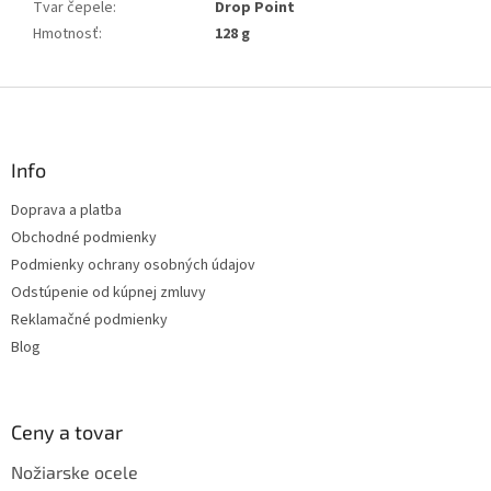
Tvar čepele
:
Drop Point
Hmotnosť
:
128 g
Z
á
p
ä
Info
t
Doprava a platba
i
Obchodné podmienky
e
Podmienky ochrany osobných údajov
Odstúpenie od kúpnej zmluvy
Reklamačné podmienky
Blog
Ceny a tovar
Nožiarske ocele