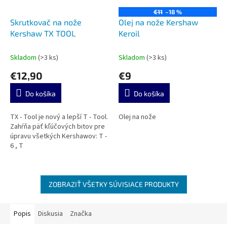
€11
–18 %
Skrutkovač na nože
Olej na nože Kershaw
Kershaw TX TOOL
Keroil
Skladom
(>3 ks)
Skladom
(>3 ks)
€12,90
€9
Do košíka
Do košíka
TX - Tool je nový a lepší T - Tool.
Olej na nože
Zahŕňa päť kľúčových bitov pre
úpravu všetkých Kershawov: T -
6 , T
ZOBRAZIŤ VŠETKY SÚVISIACE PRODUKTY
Popis
Diskusia
Značka