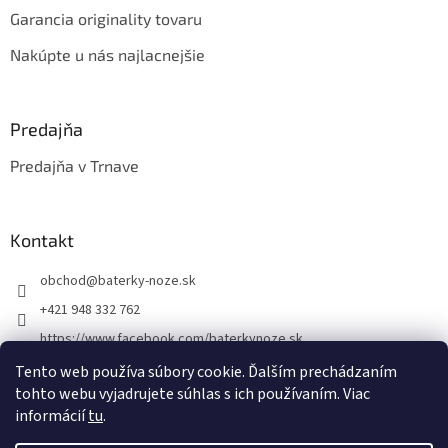
Garancia originality tovaru
Nakúpte u nás najlacnejšie
Predajňa
Predajňa v Trnave
Kontakt
obchod
@
baterky-noze.sk
+421 948 332 762
https://www.facebook.com/baterkynoze.sk
/baterkynoze
Tento web používa súbory cookie. Ďalším prechádzaním
tohto webu vyjadrujete súhlas s ich používaním. Viac
https://www.youtube.com/@nozebaterky
informácií
tu
.