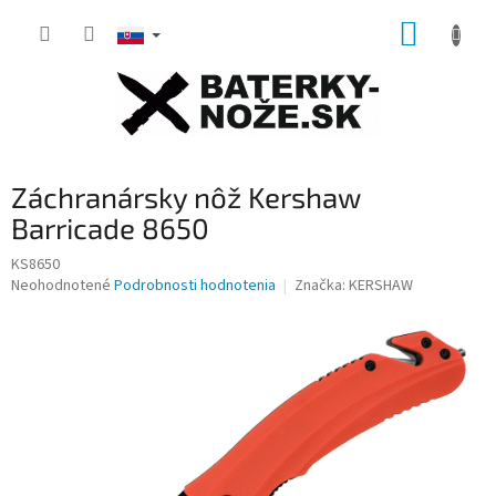
Prejsť
NÁKUP
na
obsah
KOŠÍK
Záchranársky nôž Kershaw
Barricade 8650
KS8650
Priemerné
Neohodnotené
Podrobnosti hodnotenia
Značka:
KERSHAW
hodnotenie
produktu
je
0,0
z
5
hviezdičiek.