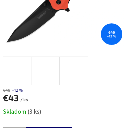
€49
–12 %
€49
–12 %
€43
/ ks
Jednotková
Skladom
(3 ks)
cena: