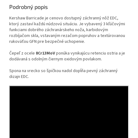
Podrobný popis
Kershaw Barricade je cenovo dostupný záchranný nôž EDC,
ktorý zastaví každú núdzovú situáciu.
Je vybavený 3 kľúčovými
funkciami dobrého záchranárskeho noža, karbidovým
rozbíjačom skla, vstavaným rezačom popruhov a textúrovanou
rukoväťou GFN pre bezpečné uchopenie.
Čepeľ z ocele
8Cr13MoV
ponúka vynikajúcu retenciu ostria a je
dodávaná s odolným čiernym oxidovým povlakom.
Spona na vrecko so špičkou nadol dopĺňa pevný záchranný
dizajn EDC.