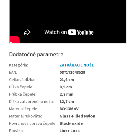
Dodatočné parametre
Kategória
:
ZATVÁRACIE NOŽE
EAN
:
087171048529
Celková dĺžka
:
21,6 cm
Dĺžka čepele
:
8,9 cm
Hrúbka čepele
:
2,7 mm
Dĺžka zatvoreného noža
:
12,7 cm
Material čepele
:
8Cr13MoV
Materiál rukoväte
:
Glass-Filled Nylon
Povrchová úprava čepele
:
Black-oxide
Poistka
:
Liner Lock