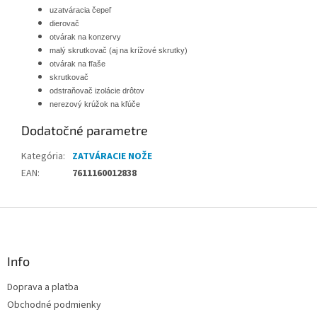
uzatváracia čepeľ
dierovač
otvárak na konzervy
malý skrutkovač (aj na krížové skrutky)
otvárak na fľaše
skrutkovač
odstraňovač izolácie drôtov
nerezový krúžok na kľúče
Dodatočné parametre
Kategória
:
ZATVÁRACIE NOŽE
EAN
:
7611160012838
Z
á
p
ä
Info
t
Doprava a platba
i
Obchodné podmienky
e