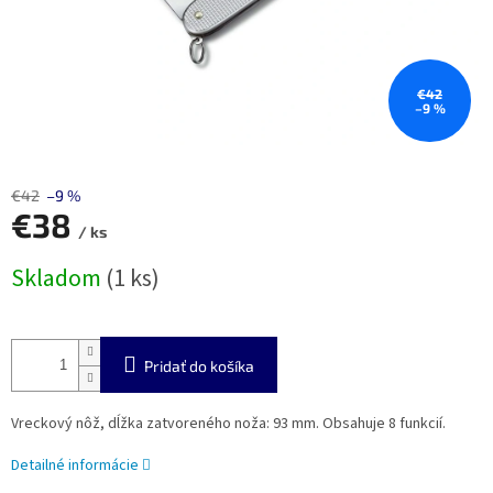
€42
–9 %
€42
–9 %
€38
/ ks
Jednotková
Skladom
(1 ks)
cena:
Pridať do košíka
Vreckový nôž, dĺžka zatvoreného noža: 93 mm. Obsahuje 8 funkcií.
Detailné informácie