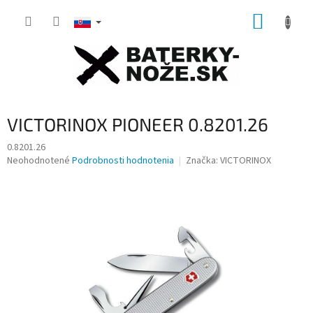
Prejsť
NÁKUP
na
obsah
KOŠÍK
VICTORINOX PIONEER 0.8201.26
0.8201.26
Priemerné
Neohodnotené
Podrobnosti hodnotenia
Značka:
VICTORINOX
hodnotenie
produktu
je
0,0
z
5
hviezdičiek.