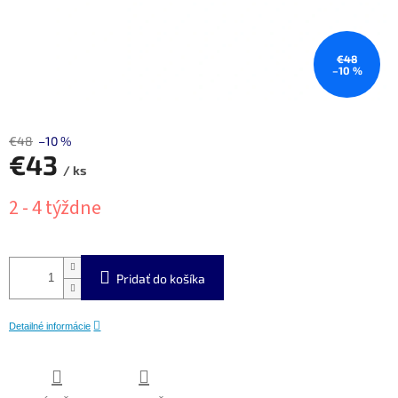
€48
–10 %
€48
–10 %
€43
/ ks
Jednotková
2 - 4 týždne
cena:
Pridať do košíka
Detailné informácie