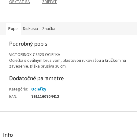
OPÝTAŤ SA
ZDIEĽAŤ
Popis
Diskusia
Značka
Podrobný popis
VICTORINOX 7.8523 OCIEĽKA
Ocieľka s oválnym brusivom, plastovou rukoväťou a krúžkom na
zavesenie. Dĺžka brusiva 30 cm.
Dodatočné parametre
Kategória
:
Ocieľky
EAN
:
7611160704412
Z
á
p
ä
Info