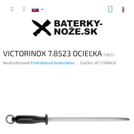
Prejsť
NÁKUP
na
obsah
KOŠÍK
VICTORINOX 7.8523 OCIEĽKA
7.8523
Priemerné
Neohodnotené
Podrobnosti hodnotenia
Značka:
VICTORINOX
hodnotenie
produktu
je
0,0
z
5
hviezdičiek.