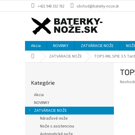
Prejsť
+421 948 332 762
obchod@baterky-noze.sk
na
obsah
Akcia
NOVINKY
ZATVÁRACIE NOŽE
NOŽE
Domov
ZATVÁRACIE NOŽE
TOPS MIL SPIE 3.5 Tant
B
TOPS
o
Preskočiť
č
Priemer
Neohod
Kategórie
kategórie
n
hodnote
ý
produkt
Akcia
p
je
NOVINKY
0,0
a
z
ZATVÁRACIE NOŽE
n
5
e
Náraďové nože
hviezdič
l
Nože s asistenciou
Automatické nože