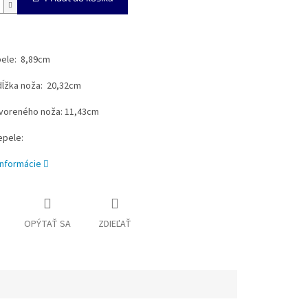
pele: 8,89cm
dĺžka noža: 20,32cm
tvoreného noža: 11,43cm
epele:
informácie
OPÝTAŤ SA
ZDIEĽAŤ