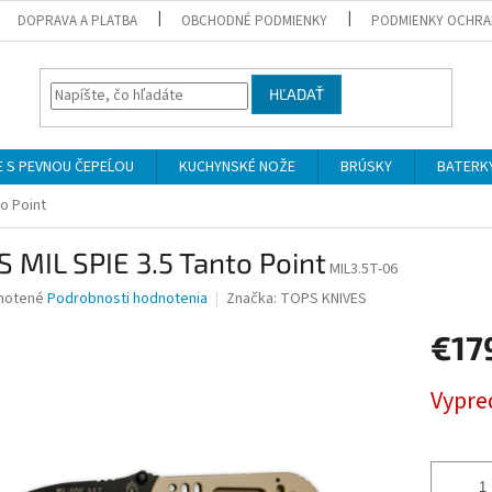
DOPRAVA A PLATBA
OBCHODNÉ PODMIENKY
PODMIENKY OCHRA
HĽADAŤ
 S PEVNOU ČEPEĹOU
KUCHYNSKÉ NOŽE
BRÚSKY
BATERK
o Point
 MIL SPIE 3.5 Tanto Point
MIL3.5T-06
né
notené
Podrobnosti hodnotenia
Značka:
TOPS KNIVES
nie
€17
u
Jednotk
Vypre
cena:
iek.