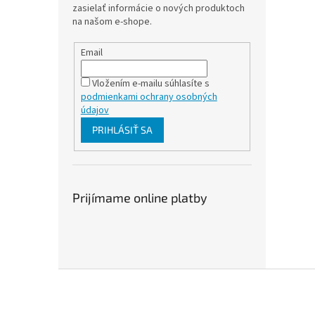
zasielať informácie o nových produktoch
na našom e-shope.
Email
Vložením e-mailu súhlasíte s
podmienkami ochrany osobných
údajov
PRIHLÁSIŤ SA
Prijímame online platby
Z
á
p