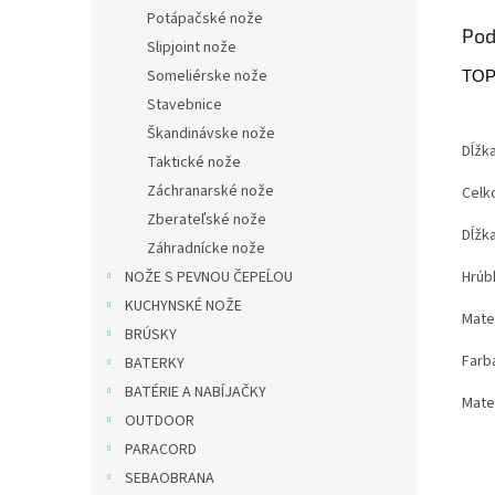
Potápačské nože
Pod
Slipjoint nože
Someliérske nože
TOPS
Stavebnice
Škandinávske nože
Dĺžk
Taktické nože
Záchranarské nože
Celk
Zberateľské nože
Dĺžk
Záhradnícke nože
Hrúb
NOŽE S PEVNOU ČEPEĹOU
KUCHYNSKÉ NOŽE
Mate
BRÚSKY
Farb
BATERKY
BATÉRIE A NABÍJAČKY
Mater
OUTDOOR
PARACORD
SEBAOBRANA