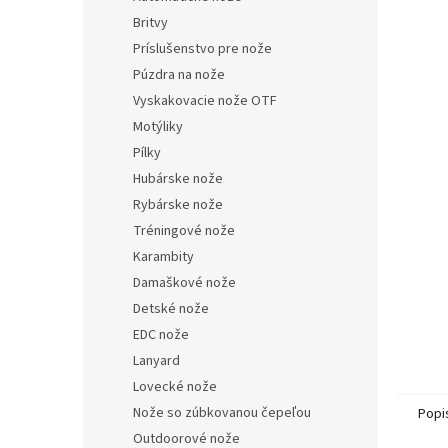
Britvy
Príslušenstvo pre nože
Púzdra na nože
Vyskakovacie nože OTF
Motýliky
Pílky
Hubárske nože
Rybárske nože
Tréningové nože
Karambity
Damaškové nože
Detské nože
EDC nože
Lanyard
Lovecké nože
Nože so zúbkovanou čepeľou
Popi
Outdoorové nože