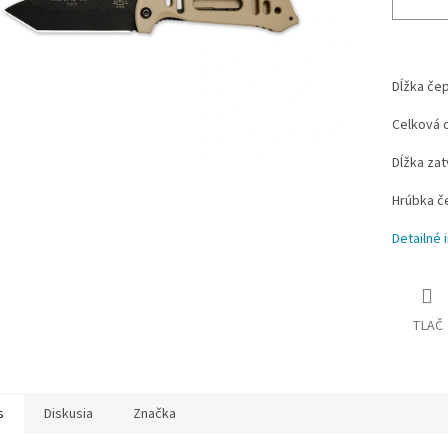
Dĺžka če
Celková 
Dĺžka za
Hrúbka č
Detailné 
TLAČ
s
Diskusia
Značka