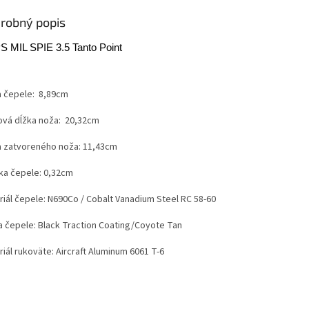
robný popis
 MIL SPIE 3.5 Tanto Point
a čepele: 8,89cm
ová dĺžka noža: 20,32cm
a zatvoreného noža: 11,43cm
ka čepele: 0,32cm
riál čepele: N690Co / Cobalt Vanadium Steel RC 58-60
a čepele: Black Traction Coating/Coyote Tan
iál rukoväte: Aircraft Aluminum 6061 T-6