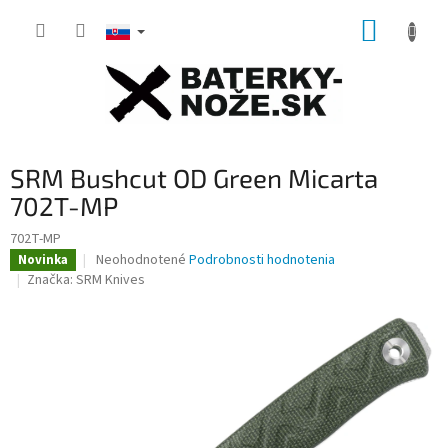
Prejsť
NÁKUP
na
obsah
KOŠÍK
SRM Bushcut OD Green Micarta
702T-MP
702T-MP
Priemerné
Neohodnotené
Podrobnosti hodnotenia
Novinka
hodnotenie
Značka:
SRM Knives
produktu
je
0,0
z
5
hviezdičiek.