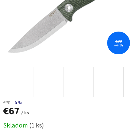
€70
–4 %
€70
–4 %
€67
/ ks
Jednotková
Skladom
(1 ks)
cena: