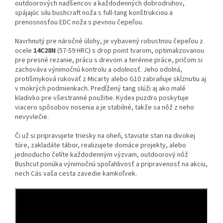
outdoorových nadšencov a každodenných dobrodruhov,
spájajúc silu bushcraft noža s full-tang konštrukciou a
prenosnosťou EDC noža s pevnou čepeľou.
Navrhnutý pre náročné úlohy, je vybavený robustnou čepeľou z
ocele
14C28N
(57-59 HRC) s drop point tvarom, optimalizovanou
pre presné rezanie, prácu s drevom a terénne práce, pričom si
zachováva výnimočnú kontrolu a odolnosť. Jeho odolná,
protišmyková rukoväť z Micarty alebo G10 zabraňuje skĺznutiu aj
v mokrých podmienkach. Predĺžený tang slúži aj ako malé
kladivko pre všestranné použitie. Kydex puzdro poskytuje
viacero spôsobov nosenia a je stabilné, takže sa nôž z neho
nevyvlečie.
Či už si pripravujete triesky na oheň, staviate stan na divokej
túre, zakladáte tábor, realizujete domáce projekty, alebo
jednoducho čelíte každodenným výzvam, outdoorový nôž
Bushcut ponúka výnimočnú spoľahlivosť a pripravenosť na akciu,
nech Cás vaša cesta zavedie kamkoľvek.