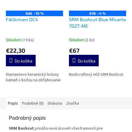
€25
–10 %
€70
–4 %
Fällkniven DC4
SRM Bushcut Blue Micarta
702T-ME
Skladom
(>3 ks)
Skladom
(1 ks)
€22,30
€67
Do košíka
Do košíka
Diamantovo keramický brúsny
Bushcraftový nôž SRM Bushcut
kameň s kožou na obťahovanie
Popis
Podobné (8)
Diskusia
Značka
Podrobný popis
SRM Bushcut
prináša novú úroveň všestrannosti pre