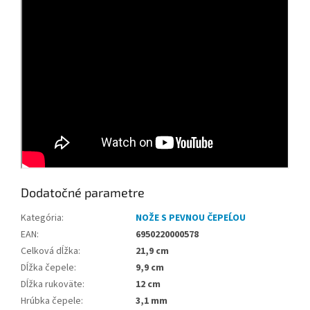
Dodatočné parametre
Kategória
:
NOŽE S PEVNOU ČEPEĹOU
EAN
:
6950220000578
Celková dĺžka
:
21,9 cm
Dĺžka čepele
:
9,9 cm
Dĺžka rukoväte
:
12 cm
Hrúbka čepele
:
3,1 mm