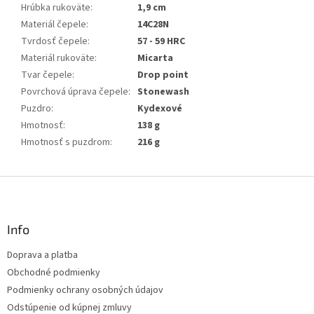
Hrúbka rukoväte
:
1,9 cm
Materiál čepele
:
14C28N
Tvrdosť čepele
:
57 - 59 HRC
Materiál rukoväte
:
Micarta
Tvar čepele
:
Drop point
Povrchová úprava čepele
:
Stonewash
Puzdro
:
Kydexové
Hmotnosť
:
138 g
Hmotnosť s puzdrom
:
216 g
Z
á
p
ä
Info
t
Doprava a platba
i
Obchodné podmienky
e
Podmienky ochrany osobných údajov
Odstúpenie od kúpnej zmluvy