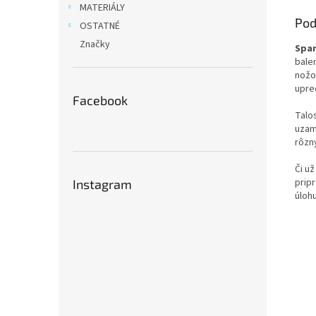
MATERIÁLY
Pod
OSTATNÉ
Značky
Spar
bale
nožo
upre
Facebook
Talo
uzam
rôzn
Či už
pripr
Instagram
úlohu