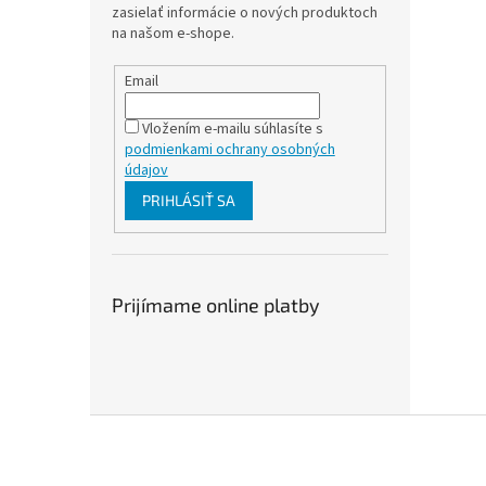
zasielať informácie o nových produktoch
na našom e-shope.
Email
Vložením e-mailu súhlasíte s
podmienkami ochrany osobných
údajov
PRIHLÁSIŤ SA
Prijímame online platby
Z
á
p