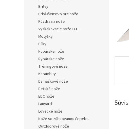
Britvy
Príslušenstvo pre nože
Púzdra na nože
Vyskakovacie nože OTF
Motýliky
Pílky
Hubárske nože
Rybárske nože
Tréningové nože
Karambity
Damaškové nože
Detské nože
EDC nože
Súvis
Lanyard
Lovecké nože
Nože so zúbkovanou čepeľou
Outdoorové nože