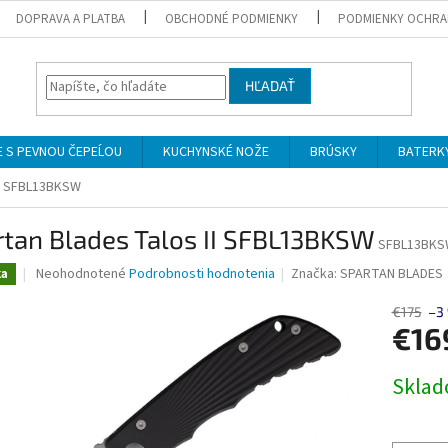
DOPRAVA A PLATBA
OBCHODNÉ PODMIENKY
PODMIENKY OCHRA
HĽADAŤ
 S PEVNOU ČEPEĹOU
KUCHYNSKÉ NOŽE
BRÚSKY
BATERK
II SFBL13BKSW
tan Blades Talos II SFBL13BKSW
SFBL13BK
Priemerné
Neohodnotené
Podrobnosti hodnotenia
Značka:
SPARTAN BLADES
ka
hodnotenie
produktu
€175
–3
je
€16
0,0
z
Jednotk
Skla
5
cena:
hviezdičiek.