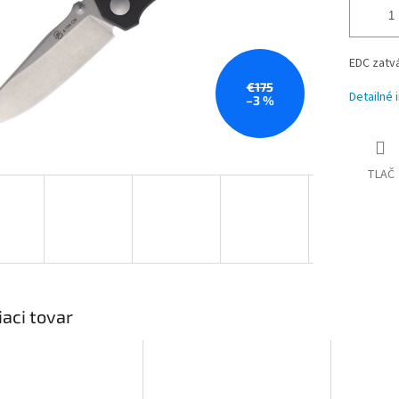
EDC zatvá
€175
Detailné 
–3 %
TLAČ
iaci tovar