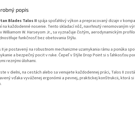
robný popis
tan Blades Talos II
spája spoľahlivý výkon a prepracovaný dizajn v kom
ní na každodenné nosenie.
Tento skladací nôž, navrhnutý renomovaným v
v Williamom W. Harseyom Jr., sa vyznačuje čistým, aerodynamickým profilo
dnostňuje funkčnosť bez obetovania štýlu.
s II je postavený na robustnom mechanizme uzamykania rámu a ponúka spoľ
ykanie a bezpečný pocit v ruke. Čepeľ v štýle Drop Point si s ľahkosťou por
ymi reznými úlohami.
 ste v dielni, na cestách alebo sa venujete každodennej práci, Talos II zost
avený vďaka vyváženej ergonómii a pevnej, praktickej konštrukcii, ktorá si 
.