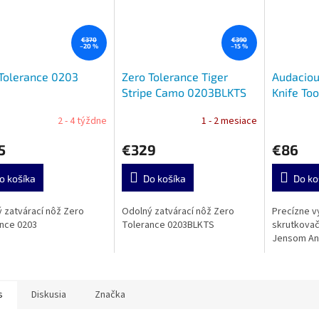
€370
€390
–20 %
–15 %
Tolerance 0203
Zero Tolerance Tiger
Audaciou
Stripe Camo 0203BLKTS
Knife Too
Stonewa
2 - 4 týždne
1 - 2 mesiace
5
€329
€86
o košíka
Do košíka
Do ko
 zatvárací nôž Zero
Odolný zatvárací nôž Zero
Precízne v
nce 0203
Tolerance 0203BLKTS
skrutkovač
Jensom A
s
Diskusia
Značka