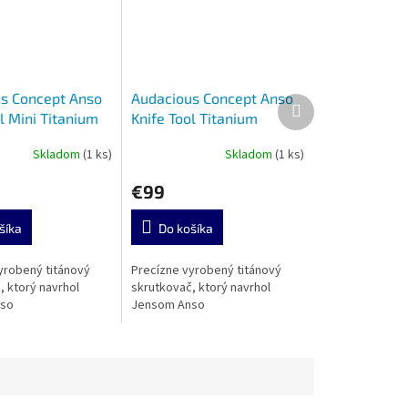
s Concept Anso
Audacious Concept Anso
Ďalší
l Mini Titanium
Knife Tool Titanium
produkt
shed
Stonewashed
Skladom
(1 ks)
Skladom
(1 ks)
Priemerné
hodnotenie
€99
produktu
je
5,0
šíka
Do košíka
z
5
yrobený titánový
Precízne vyrobený titánový
hviezdičiek.
, ktorý navrhol
skrutkovač, ktorý navrhol
nso
Jensom Anso