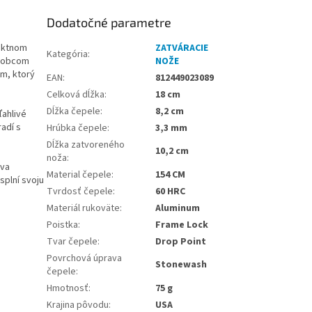
Dodatočné parametre
paktnom
ZATVÁRACIE
Kategória
:
ýrobcom
NOŽE
m, ktorý
EAN
:
812449023089
Celková dĺžka
:
18 cm
Dĺžka čepele
:
8,2 cm
ahlivé
adí s
Hrúbka čepele
:
3,3 mm
Dĺžka zatvoreného
10,2 cm
noža
:
áva
Material čepele
:
154 CM
splní svoju
Tvrdosť čepele
:
60 HRC
Materiál rukoväte
:
Aluminum
Poistka
:
Frame Lock
Tvar čepele
:
Drop Point
Povrchová úprava
Stonewash
čepele
:
Hmotnosť
:
75 g
Krajina pôvodu
:
USA