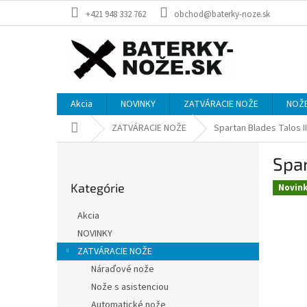
Prejsť
+421 948 332 762
obchod@baterky-noze.sk
na
obsah
Akcia
NOVINKY
ZATVÁRACIE NOŽE
NOŽE
Domov
ZATVÁRACIE NOŽE
Spartan Blades Talos 
B
Spar
o
Preskočiť
č
Kategórie
kategórie
Novin
n
ý
Akcia
p
NOVINKY
a
ZATVÁRACIE NOŽE
n
e
Náraďové nože
l
Nože s asistenciou
Automatické nože