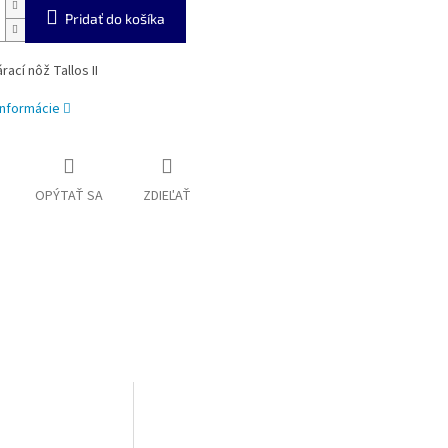
Pridať do košíka
rací nôž Tallos II
informácie
OPÝTAŤ SA
ZDIEĽAŤ