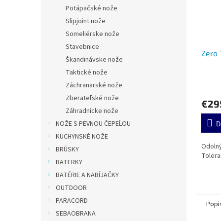
Potápačské nože
Slipjoint nože
Someliérske nože
Stavebnice
Zero 
Škandinávske nože
Taktické nože
Záchranarské nože
Zberateľské nože
€29
Záhradnícke nože
NOŽE S PEVNOU ČEPEĹOU
D
KUCHYNSKÉ NOŽE
Odolný
BRÚSKY
Tolera
BATERKY
BATÉRIE A NABÍJAČKY
OUTDOOR
PARACORD
Popi
SEBAOBRANA