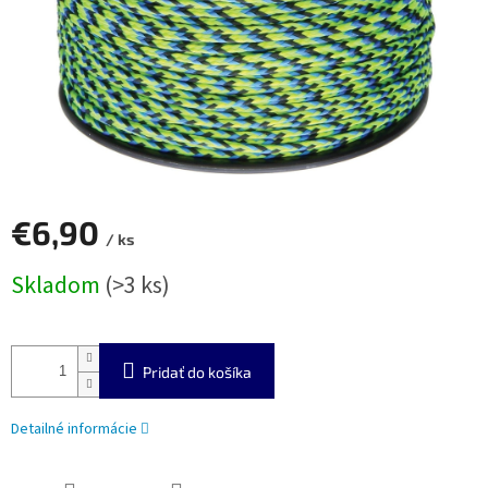
€6,90
/ ks
Jednotková
Skladom
(>3 ks)
cena:
Pridať do košíka
Detailné informácie