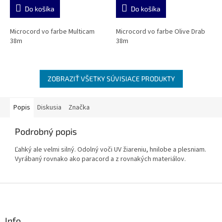
Do košíka
Do košíka
Microcord vo farbe Multicam
Microcord vo farbe Olive Drab
38m
38m
ZOBRAZIŤ VŠETKY SÚVISIACE PRODUKTY
Popis
Diskusia
Značka
Podrobný popis
Ľahký ale velmi silný. Odolný voči UV žiareniu, hnilobe a plesniam.
Vyrábaný rovnako ako paracord a z rovnakých materiálov.
Z
á
p
ä
Info