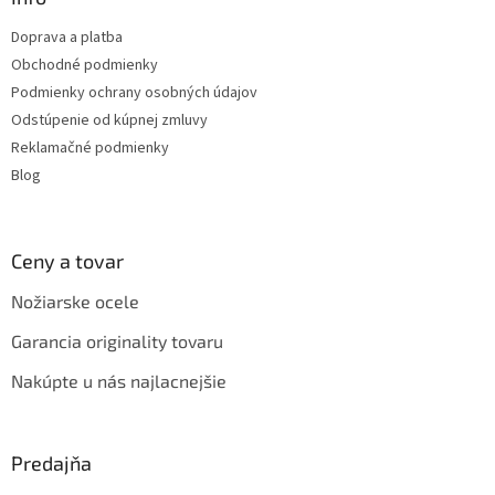
t
Doprava a platba
i
Obchodné podmienky
e
Podmienky ochrany osobných údajov
Odstúpenie od kúpnej zmluvy
Reklamačné podmienky
Blog
Ceny a tovar
Nožiarske ocele
Garancia originality tovaru
Nakúpte u nás najlacnejšie
Predajňa