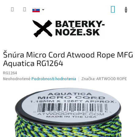
Prejsť
NÁKUP
na
obsah
KOŠÍK
Šnúra Micro Cord Atwood Rope MFG
Aquatica RG1264
RG1264
Priemerné
Neohodnotené
Podrobnosti hodnotenia
Značka:
ARTWOOD ROPE
hodnotenie
produktu
je
0,0
z
5
hviezdičiek.